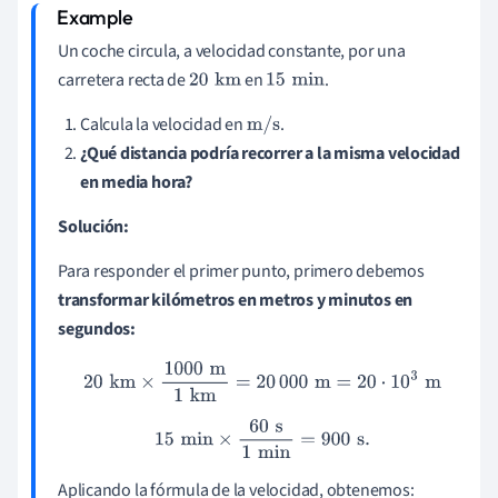
Un coche circula, a velocidad constante, por una
carretera recta de
en
.
20
km
15
min
Calcula la velocidad en
.
m
/
s
¿Qué distancia podría recorrer a la misma velocidad
en media hora?
Solución:
Para responder el primer punto, primero debemos
transformar kilómetros en metros y minutos en
segundos:
20
km
×
1000
m
1
km
=
20
000
m
=
20
⋅
10
3
m
15
min
×
60
s
1
min
=
900
s
.
Aplicando la fórmula de la velocidad, obtenemos: