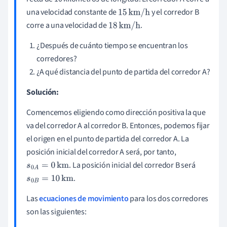
una velocidad constante de
y el corredor B
15
km
/
h
corre a una velocidad de
.
18
km
/
h
¿Después de cuánto tiempo se encuentran los
corredores?
¿A qué distancia del punto de partida del corredor A?
Solución:
Comencemos eligiendo como dirección positiva la que
va del corredor A al corredor B. Entonces, podemos fijar
el origen en el punto de partida del corredor A. La
posición inicial del corredor A será, por tanto,
. La posición inicial del corredor B será
s
0
A
=
0
km
.
s
0
B
=
10
km
Las
ecuaciones de movimiento
para los dos corredores
son las siguientes: