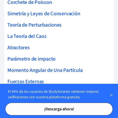
Corchete de Poisson
Simetría y Leyes de Conservación
Teoría de Perturbaciones
La Teoría del Caos
Atractores
Parámetro de impacto
Momento Angular de Una Partícula
Fuerzas Externas
El 94% de los usuarios de StudySmarter obtienen mejores
Oscilador Armónico Simple
calificaciones con nuestra plataforma gratuita.
Oscilador Amortiguado Forzado
Tarjetas de estudio
Tarjetas de estudio
¡Descarga ahora!
Osciladores acoplados