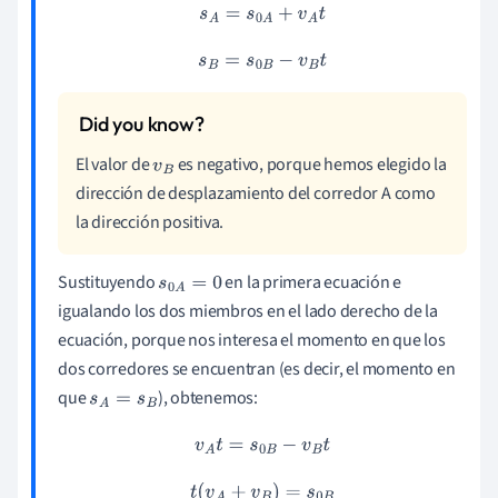
s
A
=
s
0
A
+
v
A
t
s
B
=
s
0
B
−
v
B
t
El valor de
es negativo, porque hemos elegido la
v
B
dirección de desplazamiento del corredor A como
la dirección positiva.
Sustituyendo
en la primera ecuación e
s
0
A
=
0
igualando los dos miembros en el lado derecho de la
ecuación, porque nos interesa el momento en que los
dos corredores se encuentran (es decir, el momento en
que
), obtenemos:
s
A
=
s
B
v
A
t
=
s
0
B
−
v
B
t
t
(
v
A
+
v
B
)
=
s
0
B