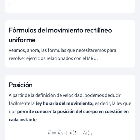
.
/
s
Fórmulas del movimiento rectilíneo
uniforme
Veamos, ahora, las fórmulas que necesitaremos para
resolver ejercicios relacionados con el MRU.
Posición
A partir de la definición de velocidad, podemos deducir
fácilmente la
ley horaria del movimiento;
es decir, la ley que
nos
permite conocer la posición del cuerpo en cuestión en
cada instante
:
s
→
=
s
→
0
+
v
→
(
t
−
t
0
)
,