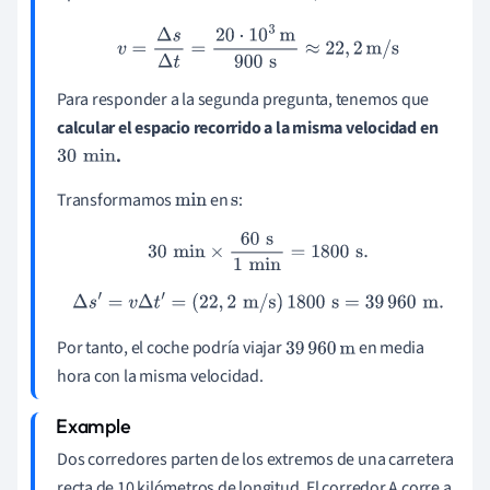
v
=
Δ
s
Δ
t
=
20
⋅
10
3
m
900
s
≈
22
,
2
m
/
s
Para responder a la segunda pregunta, tenemos que
calcular el espacio recorrido a la misma velocidad en
.
30
min
Transformamos
en
:
min
s
30
min
×
60
s
1
min
=
1800
s
.
Δ
s
′
=
v
Δ
t
′
=
(
22
,
2
m
/
s
)
1800
s
=
39
960
m
.
Por tanto, el coche podría viajar
en media
39
960
m
hora con la misma velocidad.
Dos corredores parten de los extremos de una carretera
recta de 10 kilómetros de longitud. El corredor A corre a