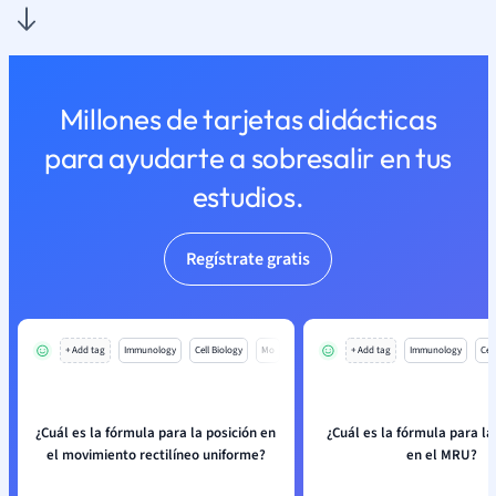
Millones de tarjetas didácticas
para ayudarte a sobresalir en tus
estudios.
Regístrate gratis
+ Add tag
Immunology
Cell Biology
Mo
+ Add tag
Immunology
Cell
¿Cuál es la fórmula para la posición en
¿Cuál es la fórmula para la
el movimiento rectilíneo uniforme?
en el MRU?