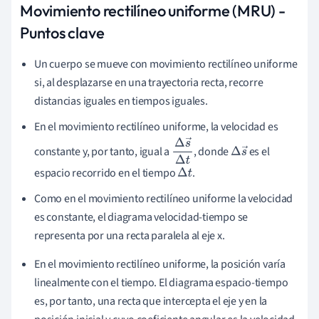
Movimiento rectilíneo uniforme (MRU) -
Puntos clave
Un cuerpo se mueve con movimiento rectilíneo uniforme
si, al desplazarse en una trayectoria recta, recorre
distancias iguales en tiempos iguales.
En el movimiento rectilíneo uniforme, la velocidad es
constante y, por tanto, igual a
, donde
es el
Δ
s
→
Δ
s
Δ
t
→
espacio recorrido en el tiempo
.
Δ
t
Como en el movimiento rectilíneo uniforme la velocidad
es constante, el diagrama velocidad-tiempo se
representa por una recta paralela al eje x.
En el movimiento rectilíneo uniforme, la posición varía
linealmente con el tiempo. El diagrama espacio-tiempo
es, por tanto, una recta que intercepta el eje y en la