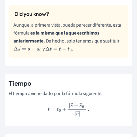
Aunque, a primera vista, pueda parecer diferente, esta
fórmula
es la misma que la que escribimos
anteriormente.
De hecho, solo tenemos que sustituir
y
.
Δ
s
→
=
s
→
−
s
→
0
Δ
t
=
t
−
t
0
Tiempo
El tiempo
viene dado
por la fórmula siguiente:
t
t
=
t
0
+
|
s
→
−
s
→
0
|
|
v
→
|
.