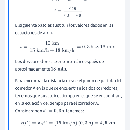
t
=
s
0
B
v
A
+
v
B
El siguiente paso es sustituir los valores dados en las
ecuaciones de arriba:
t
=
10
km
15
km
/
h
+
18
km
/
h
=
0
,
3
h
≈
18
min
.
Los dos corredores se encontrarán después de
aproximadamente
.
18
min
Para encontrar la distancia desde el punto de partida del
corredor A en la que se encuentran los dos corredores,
tenemos que sustituir el tiempo en el que se encuentran,
en la ecuación del tiempo para el corredor A.
Considerando
, tenemos:
t
∗
=
0
,
3
h
s
(
t
∗
)
=
v
A
t
∗
=
(
15
km
/
h
)
(
0
,
3
h
)
=
4
,
5
km
.