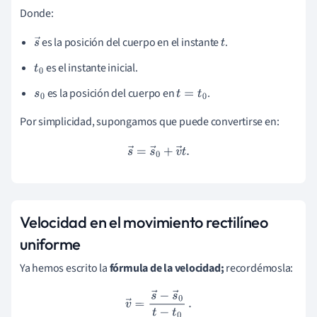
Donde:
es la posición del cuerpo en el instante
.
s
t
→
es el instante inicial.
t
0
es la posición del cuerpo en
.
s
0
t
=
t
0
Por simplicidad
, supongamos que puede convertirse en:
s
→
=
s
→
0
+
v
→
t
.
Velocidad en el movimiento rectilíneo
uniforme
Ya hemos escrito la
fórmula de la velocidad;
recordémosla:
v
→
=
s
→
−
s
→
0
t
−
t
0
.