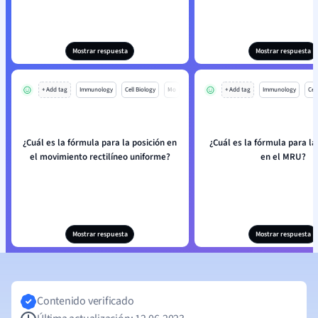
Mostrar respuesta
Mostrar respuesta
+ Add tag
Immunology
Cell Biology
Mo
+ Add tag
Immunology
Cell
¿Cuál es la fórmula para la posición en
¿Cuál es la fórmula para la
el movimiento rectilíneo uniforme?
en el MRU?
Mostrar respuesta
Mostrar respuesta
Contenido verificado