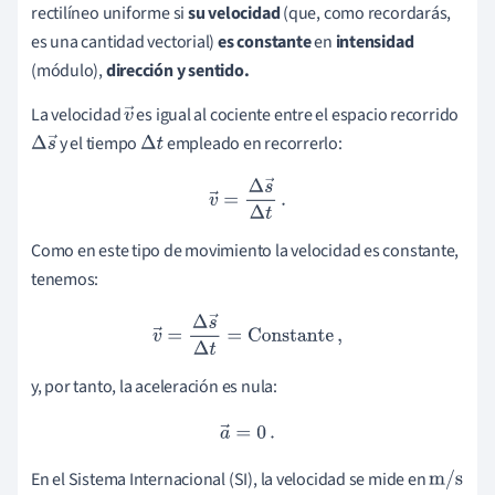
rectilíneo uniforme si
su velocidad
(que, como recordarás,
es una cantidad vectorial)
es constante
en
intensidad
(módulo),
dirección y sentido.
La velocidad
es igual al cociente entre el espacio recorrido
v
y el tiempo
empleado en recorrerlo:
Δ
s
→
Δ
t
→
v
→
=
Δ
s
→
Δ
t
.
Como en este tipo de movimiento la velocidad es constante,
tenemos:
v
→
=
Δ
s
→
Δ
t
=
Constante
,
y, por tanto, la aceleración es nula:
a
→
=
0
.
En el Sistema Internacional (SI), la velocidad se mide en
m