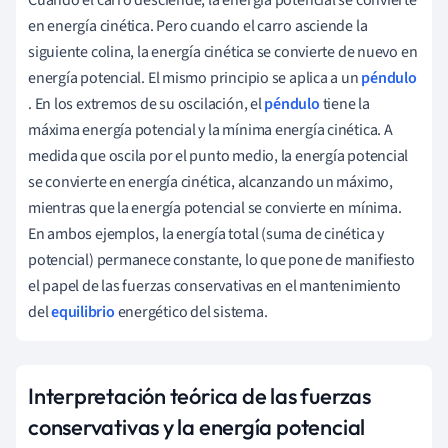
a
l
en energía cinética. Pero cuando el carro asciende la
g
siguiente colina, la energía cinética se convierte de nuevo en
u
energía potencial. El mismo principio se aplica a un
péndulo
n
. En los extremos de su oscilación, el
péndulo
tiene la
a
f
máxima energía potencial y la mínima energía cinética. A
u
medida que oscila por el punto medio, la energía potencial
n
se convierte en energía cinética, alcanzando un máximo,
c
i
mientras que la energía potencial se convierte en mínima.
ó
En ambos ejemplos, la energía total (suma de cinética y
n
potencial) permanece constante, lo que pone de manifiesto
e
el papel de las fuerzas conservativas en el mantenimiento
s
del
equilibrio
energético del sistema.
c
a
l
a
Interpretación teórica de las fuerzas
r
conservativas y la energía potencial
d