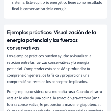
m
sistema. Este equilibrio energético tiene como resultado
o
final la conservación de la energía.
e
l
g
r
Ejemplos prácticos: Visualización de la
a
energía potencial y las fuerzas
d
i
e
conservativas
n
Los ejemplos prácticos pueden ayudar a visualizar la
t
e
relación entre las fuerzas conservativas y la energía
n
potencial. Comprender esta conexión profundiza tu
e
comprensión general de la física y proporciona una
g
comprensión directa de los conceptos implicados.
a
t
i
v
Por ejemplo, considera una montaña rusa. Cuando el carro
o
está en lo alto de una colina, la atracción gravitatoria (una
d
fuerza conservativa) le proporciona más energía potencial.
e
Cuando el carro desciende, la energía potencial se convierte