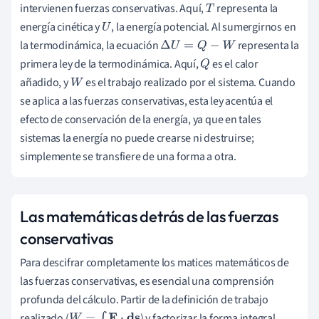
intervienen fuerzas conservativas. Aquí,
representa la
T
energía cinética y
, la energía potencial. Al sumergirnos en
U
la termodinámica, la ecuación
representa la
Δ
U
=
Q
−
W
primera ley de la termodinámica. Aquí,
es el calor
Q
añadido, y
es el trabajo realizado por el sistema. Cuando
W
se aplica a las fuerzas conservativas, esta ley acentúa el
efecto de conservación de la energía, ya que en tales
sistemas la energía no puede crearse ni destruirse;
simplemente se transfiere de una forma a otra.
Las matemáticas detrás de las fuerzas
conservativas
Para descifrar completamente los matices matemáticos de
las fuerzas conservativas, es esencial una comprensión
profunda del cálculo. Partir de la definición de trabajo
realizado (
) y factorizar la forma integral