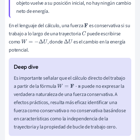
objeto vuelve a su posición inicial, no hay ningún cambio
neto de energía.
En el lenguaje del cálculo, una fuerza
es conservativa si su
F
trabajo a lo largo de una trayectoria
puede escribirse
C
como
, donde
es el cambio en la energía
W
=
−
Δ
U
Δ
U
potencial.
Es importante señalar que el cálculo directo del trabajo
a partir de la fórmula
puede no expresar la
W
=
F
⋅
s
verdadera naturaleza de una fuerza conservativa. A
efectos prácticos, resulta más eficaz identificar una
fuerza como conservativa o no conservativa basándose
en características como la independencia de la
trayectoria y la propiedad de bucle de trabajo cero.