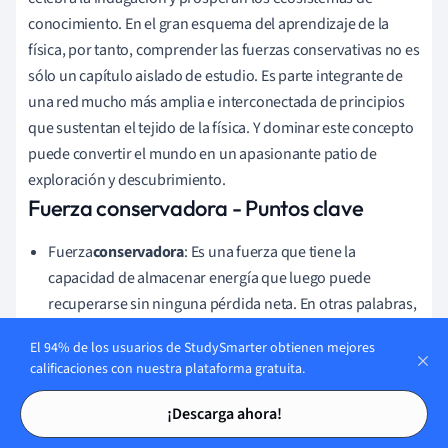
conocimiento. En el gran esquema del aprendizaje de la
física, por tanto, comprender las fuerzas conservativas no es
sólo un capítulo aislado de estudio. Es parte integrante de
una red mucho más amplia e interconectada de principios
que sustentan el tejido de la física. Y dominar este concepto
puede convertir el mundo en un apasionante patio de
exploración y descubrimiento.
Fuerza conservadora - Puntos clave
Fuerza
conservadora
: Es una fuerza que tiene la
capacidad de almacenar energía que luego puede
recuperarse sin ninguna pérdida neta. En otras palabras,
para un sistema en el que sólo intervienen fuerzas
El 94% de los usuarios de StudySmarter obtienen mejores
conservativas, el trabajo realizado al mover un objeto
calificaciones con nuestra plataforma gratuita.
entre dos puntos es independiente del camino recorrido.
Tarjetas de estudio
Tarjetas de estudio
¡Descarga ahora!
Definición física
de fuerza conservativa: La ecuación
fundamental utilizada para identificar una fuerza