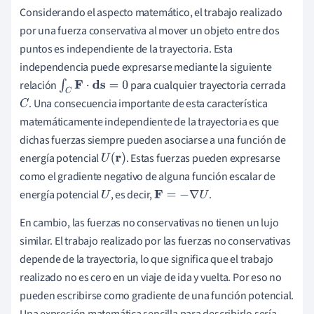
Considerando el aspecto matemático, el trabajo realizado
por una fuerza conservativa al mover un objeto entre dos
puntos es independiente de la trayectoria. Esta
independencia puede expresarse mediante la siguiente
relación
para cualquier trayectoria cerrada
∫
C
F
⋅
ds
=
0
. Una consecuencia importante de esta característica
C
matemáticamente independiente de la trayectoria es que
dichas fuerzas siempre pueden asociarse a una función de
energía potencial
. Estas fuerzas pueden expresarse
U
(
r
)
como el gradiente negativo de alguna función escalar de
energía potencial
, es decir,
.
U
F
=
−
∇
U
En cambio, las fuerzas no conservativas no tienen un lujo
similar. El trabajo realizado por las fuerzas no conservativas
depende de la trayectoria, lo que significa que el trabajo
realizado no es cero en un viaje de ida y vuelta. Por eso no
pueden escribirse como gradiente de una función potencial.
Una expresión matemática sencilla para describirlo sería