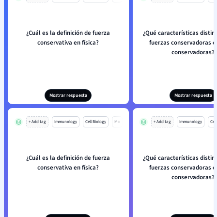
¿Cuál es la definición de fuerza
¿Qué características distin
conservativa en física?
fuerzas conservadoras d
conservadoras?
Mostrar respuesta
Mostrar respuesta
+ Add tag
Immunology
Cell Biology
Mo
+ Add tag
Immunology
Cell
¿Cuál es la definición de fuerza
¿Qué características distin
conservativa en física?
fuerzas conservadoras d
conservadoras?