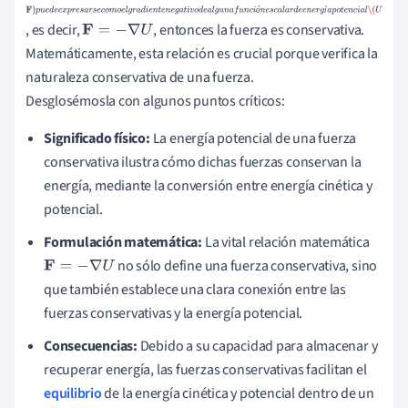
F
)
ó
í
, es decir,
, entonces la fuerza es conservativa.
p
F
=
−
∇
U
Matemáticamente, esta relación es crucial porque verifica la
u
naturaleza conservativa de una fuerza.
e
Desglosémosla con algunos puntos críticos:
d
e
Significado físico:
La energía potencial de una fuerza
e
conservativa ilustra cómo dichas fuerzas conservan la
x
energía, mediante la conversión entre energía cinética y
p
potencial.
r
Formulación matemática:
La vital relación matemática
e
no sólo define una fuerza conservativa, sino
F
=
−
∇
U
s
que también establece una clara conexión entre las
a
fuerzas conservativas y la energía potencial.
r
s
e
Consecuencias:
Debido a su capacidad para almacenar y
c
recuperar energía, las fuerzas conservativas facilitan el
o
equilibrio
de la energía cinética y potencial dentro de un