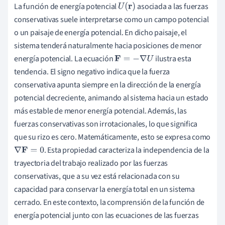
La función de energía potencial
asociada a las fuerzas
U
(
r
)
e
conservativas suele interpretarse como un campo potencial
e
o un paisaje de energía potencial. En dicho paisaje, el
n
sistema tenderá naturalmente hacia posiciones de menor
e
energía potencial. La ecuación
ilustra esta
F
=
−
∇
U
r
tendencia. El signo negativo indica que la fuerza
g
í
conservativa apunta siempre en la dirección de la energía
a
potencial decreciente, animando al sistema hacia un estado
p
más estable de menor energía potencial. Además, las
o
fuerzas conservativas son irrotacionales, lo que significa
t
e
que su rizo es cero. Matemáticamente, esto se expresa como
n
. Esta propiedad caracteriza la independencia de la
∇
F
=
0
c
i
trayectoria del trabajo realizado por las fuerzas
a
l
conservativas, que a su vez está relacionada con su
\
capacidad para conservar la energía total en un sistema
(
cerrado. En este contexto, la comprensión de la función de
U
energía potencial junto con las ecuaciones de las fuerzas