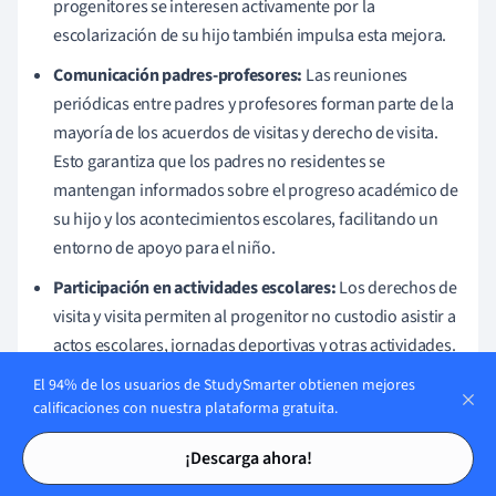
progenitores se interesen activamente por la
escolarización de su hijo también impulsa esta mejora.
Comunicación padres-profesores:
Las reuniones
periódicas entre padres y profesores forman parte de la
mayoría de los acuerdos de visitas y derecho de visita.
Esto garantiza que los padres no residentes se
mantengan informados sobre el progreso académico de
su hijo y los acontecimientos escolares, facilitando un
entorno de apoyo para el niño.
Participación en actividades escolares:
Los derechos de
visita y visita permiten al progenitor no custodio asistir a
actos escolares, jornadas deportivas y otras actividades.
Esta participación ayuda a mantener el equilibrio en la
El 94% de los usuarios de StudySmarter obtienen mejores
vida del menor y favorece el crecimiento emocional.
calificaciones con nuestra plataforma gratuita.
Tarjetas de estudio
Tarjetas de estudio
Coherencia en la asistencia escolar:
Al incorporar el
¡Descarga ahora!
calendario académico al horario de visitas, se pueden