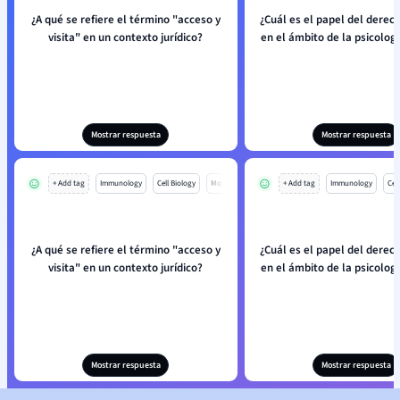
¿A qué se refiere el término "acceso y
¿Cuál es el papel del derech
visita" en un contexto jurídico?
en el ámbito de la psicolog
Mostrar respuesta
Mostrar respuesta
+ Add tag
Immunology
Cell Biology
Mo
+ Add tag
Immunology
Cell
¿A qué se refiere el término "acceso y
¿Cuál es el papel del derech
visita" en un contexto jurídico?
en el ámbito de la psicolog
Mostrar respuesta
Mostrar respuesta