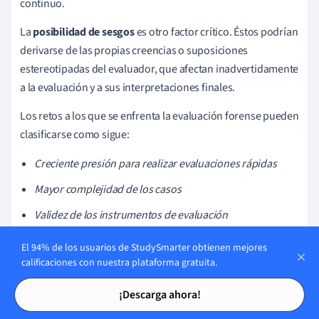
continuo.
La
posibilidad de sesgos
es otro factor crítico. Éstos podrían
derivarse de las propias creencias o suposiciones
estereotipadas del evaluador, que afectan inadvertidamente
a la evaluación y a sus interpretaciones finales.
Los retos a los que se enfrenta la evaluación forense pueden
clasificarse como sigue:
Creciente presión para realizar evaluaciones rápidas
Mayor complejidad de los casos
Validez de los instrumentos de evaluación
Posibilidad de sesgos por parte del evaluador
El 94% de los usuarios de StudySmarter obtienen mejores
calificaciones con nuestra plataforma gratuita.
Sin embargo, el desarrollo continuo de la Evaluación
Tarjetas de estudio
Tarjetas de estudio
Forense garantiza que estos retos se consideren peldaños
¡Descarga ahora!
hacia el perfeccionamiento de las prácticas y los protocolos,