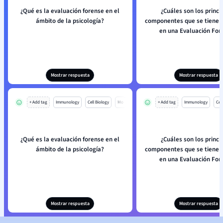
¿Qué es la evaluación forense en el
¿Cuáles son los princi
ámbito de la psicología?
componentes que se tienen
en una Evaluación For
Mostrar respuesta
Mostrar respuesta
+ Add tag
Immunology
Cell Biology
Mo
+ Add tag
Immunology
Cell
¿Qué es la evaluación forense en el
¿Cuáles son los princi
ámbito de la psicología?
componentes que se tienen
en una Evaluación For
Mostrar respuesta
Mostrar respuesta