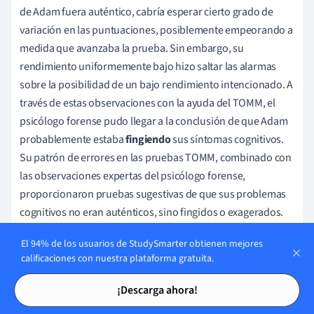
de Adam fuera auténtico, cabría esperar cierto grado de
variación en las puntuaciones, posiblemente empeorando a
medida que avanzaba la prueba. Sin embargo, su
rendimiento uniformemente bajo hizo saltar las alarmas
sobre la posibilidad de un bajo rendimiento intencionado. A
través de estas observaciones con la ayuda del TOMM, el
psicólogo forense pudo llegar a la conclusión de que Adam
probablemente estaba
fingiendo
sus síntomas cognitivos.
Su patrón de errores en las pruebas TOMM, combinado con
las observaciones expertas del psicólogo forense,
proporcionaron pruebas sugestivas de que sus problemas
cognitivos no eran auténticos, sino fingidos o exagerados.
Este caso ejemplifica un caso de prueba de fingimiento
El 94% de los usuarios de StudySmarter obtienen mejores
aplicado en un escenario del mundo real, especialmente en
calificaciones con nuestra plataforma gratuita.
un contexto forense. Estos ejemplos son fundamentales
Tarjetas de estudio
Tarjetas de estudio
para comprender la utilidad y la importancia de estos
¡Descarga ahora!
instrumentos psicológicos tanto en los procedimientos