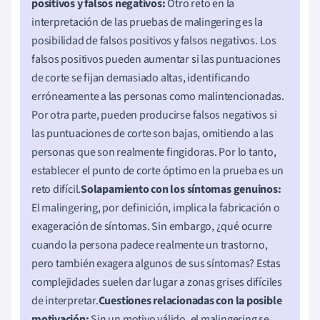
positivos y falsos negativos:
Otro reto en la
interpretación de las pruebas de malingering es la
posibilidad de falsos positivos y falsos negativos. Los
falsos positivos pueden aumentar si las puntuaciones
de corte se fijan demasiado altas, identificando
erróneamente a las personas como malintencionadas.
Por otra parte, pueden producirse falsos negativos si
las puntuaciones de corte son bajas, omitiendo a las
personas que son realmente fingidoras. Por lo tanto,
establecer el punto de corte óptimo en la prueba es un
reto difícil.
Solapamiento con los síntomas genuinos:
El malingering, por definición, implica la fabricación o
exageración de síntomas. Sin embargo, ¿qué ocurre
cuando la persona padece realmente un trastorno,
pero también exagera algunos de sus síntomas? Estas
complejidades suelen dar lugar a zonas grises difíciles
de interpretar.
Cuestiones relacionadas con la posible
motivación:
Sin un motivo válido, el malingering se