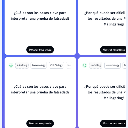
¿Cuáles son los pasos clave para
¿Por qué puede ser difícil i
interpretar una prueba de falsedad?
los resultados de una P
Malingering?
Mostrar respuesta
Mostrar respuesta
+ Add tag
Immunology
Cell Biology
Mo
+ Add tag
Immunology
Cell
¿Cuáles son los pasos clave para
¿Por qué puede ser difícil i
interpretar una prueba de falsedad?
los resultados de una P
Malingering?
Mostrar respuesta
Mostrar respuesta