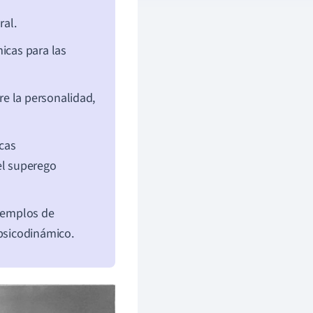
ral.
icas para las
e la personalidad,
cas
el superego
ejemplos de
 psicodinámico.