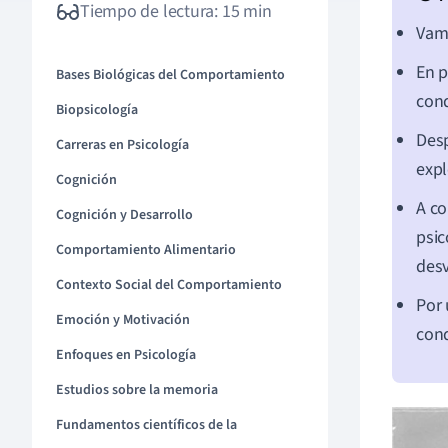
Tiempo de lectura: 15 min
Vamo
En p
Bases Biológicas del Comportamiento
cond
Biopsicología
Desp
Carreras en Psicología
expl
Cognición
A co
Cognición y Desarrollo
psic
Comportamiento Alimentario
desv
Contexto Social del Comportamiento
Por 
Emoción y Motivación
cond
Enfoques en Psicología
Estudios sobre la memoria
Fundamentos científicos de la