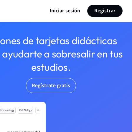
Iniciar sesión
Registrar
lones de tarjetas didácticas
 ayudarte a sobresalir en tus
estudios.
Regístrate gratis
Immunology
Cell Biology
Mo