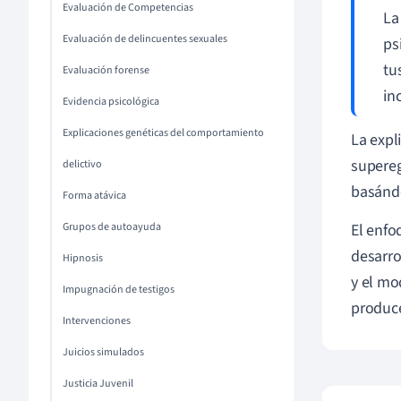
Evaluación de Competencias
La
Evaluación de delincuentes sexuales
ps
tu
Evaluación forense
in
Evidencia psicológica
Explicaciones genéticas del comportamiento
La expl
supereg
delictivo
basándo
Forma atávica
El enfo
Grupos de autoayuda
desarro
Hipnosis
y el mo
Impugnación de testigos
produce
Intervenciones
Juicios simulados
Justicia Juvenil