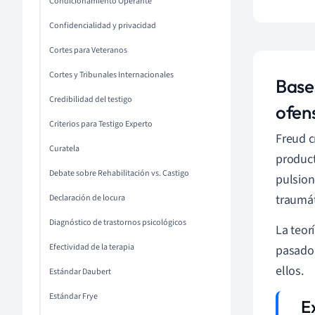
Condicionamiento Operante
Confidencialidad y privacidad
Cortes para Veteranos
Cortes y Tribunales Internacionales
Base
Credibilidad del testigo
ofen
Criterios para Testigo Experto
Freud c
Curatela
product
Debate sobre Rehabilitación vs. Castigo
pulsion
traumát
Declaración de locura
Diagnóstico de trastornos psicológicos
La teor
Efectividad de la terapia
pasado 
ellos.
Estándar Daubert
Estándar Frye