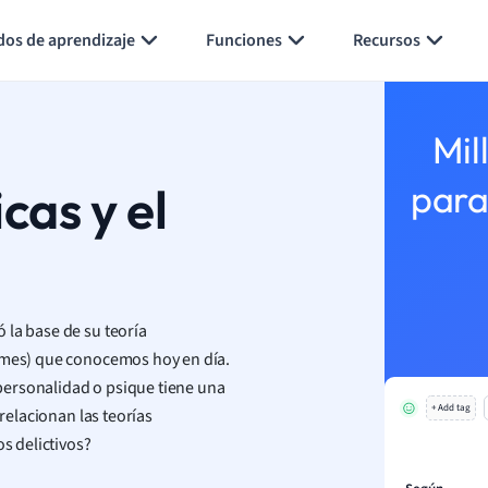
Generar tarjetas de aprendizaje
Resumir página
dos de aprendizaje
Funciones
Recursos
Mil
cas y el
para
 la base de su teoría
fames) que conocemos hoy en día.
a personalidad o psique tiene una
+ Add tag
 relacionan las teorías
s delictivos?