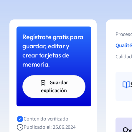
Proceso
Regístrate gratis para
guardar, editar y
Qualité
crear tarjetas de
Calida
memoria.
Guardar
explicación
Contenido verificado
Publicado el: 25.06.2024