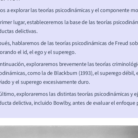
s a explorar las teorías psicodinámicas y el componente mo
rimer lugar, estableceremos la base de las teorías psicodinám
uctas delictivas.
ués, hablaremos de las teorías psicodinámicas de Freud sobr
orando el id, el ego y el superego.
ntinuación, exploraremos brevemente las teorías criminológi
odinámicas, como la de Blackburn (1993), el superego débil, 
iado y el superego excesivamente duro.
último, exploraremos las distintas teorías psicodinámicas y 
ucta delictiva, incluido Bowlby, antes de evaluar el enfoque