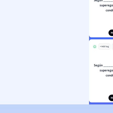
Según ______
superego 
condu
M
+ Add tag
Según ______
superego 
condu
M