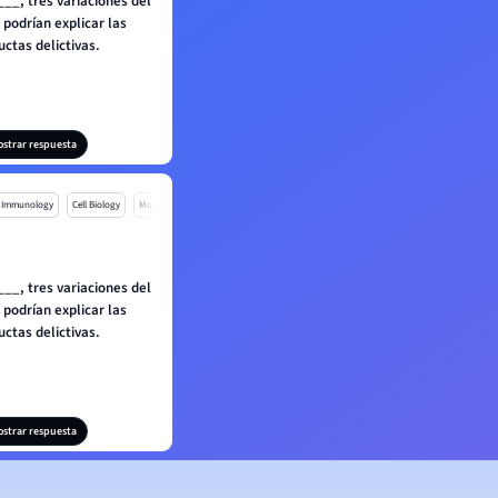
__, tres variaciones del
podrían explicar las
ctas delictivas.
ostrar respuesta
Immunology
Cell Biology
Mo
__, tres variaciones del
podrían explicar las
ctas delictivas.
ostrar respuesta