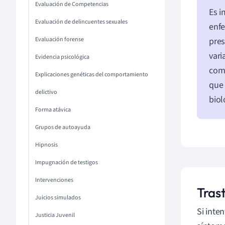
Evaluación de Competencias
Es i
Evaluación de delincuentes sexuales
enf
Evaluación forense
pres
vari
Evidencia psicológica
come
Explicaciones genéticas del comportamiento
que 
delictivo
biol
Forma atávica
Grupos de autoayuda
Hipnosis
Impugnación de testigos
Intervenciones
Tras
Juicios simulados
Si inte
Justicia Juvenil