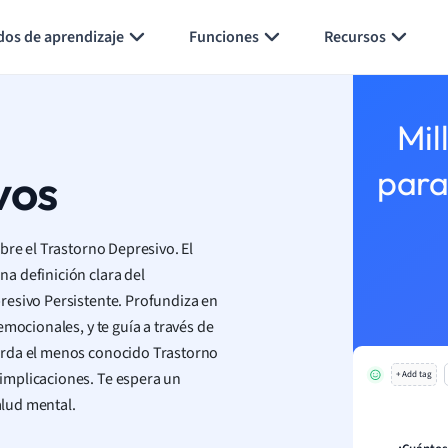
Generar tarjetas de aprendizaje
Resumir página
dos de aprendizaje
Funciones
Recursos
Mil
vos
para
bre el Trastorno Depresivo. El
a definición clara del
resivo Persistente. Profundiza en
mocionales, y te guía a través de
orda el menos conocido Trastorno
implicaciones. Te espera un
+ Add tag
alud mental.