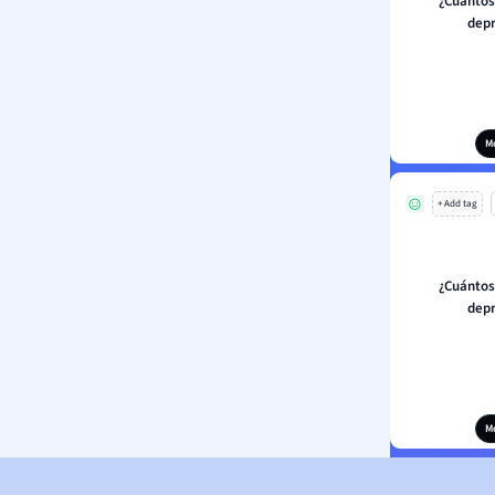
¿Cuántos
depr
M
+ Add tag
¿Cuántos
depr
M