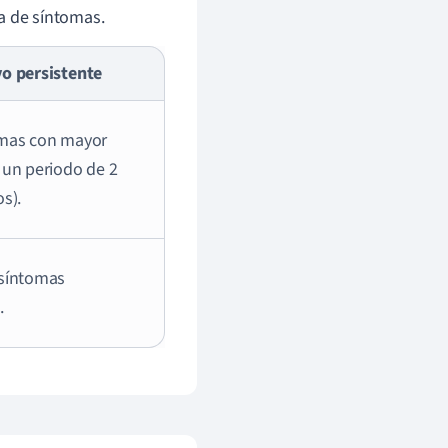
ia de síntomas.
vo persistente
omas con mayor
 un periodo de 2
s).
 síntomas
.