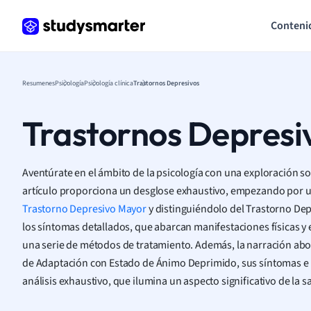
Conteni
Resumenes
Psicología
Psicología clínica
Trastornos Depresivos
Trastornos Depresi
Aventúrate en el ámbito de la psicología con una exploración so
artículo proporciona un desglose exhaustivo, empezando por un
Trastorno Depresivo Mayor
y distinguiéndolo del Trastorno Dep
los síntomas detallados, que abarcan manifestaciones físicas y e
una serie de métodos de tratamiento. Además, la narración ab
de Adaptación con Estado de Ánimo Deprimido, sus síntomas e 
análisis exhaustivo, que ilumina un aspecto significativo de la s