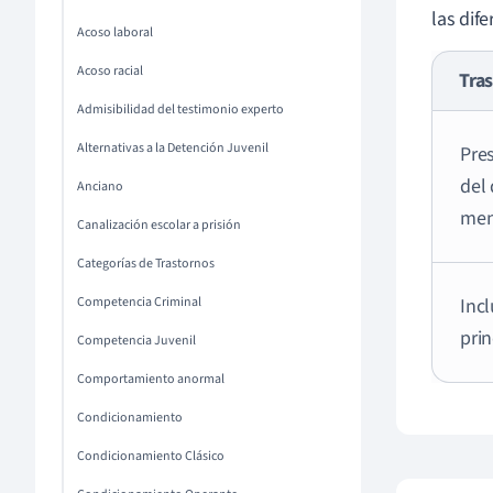
las dif
Acoso laboral
Acoso racial
Tra
Admisibilidad del testimonio experto
Alternativas a la Detención Juvenil
Pre
del 
Anciano
men
Canalización escolar a prisión
Categorías de Trastornos
Competencia Criminal
Inc
prin
Competencia Juvenil
Comportamiento anormal
Condicionamiento
Condicionamiento Clásico