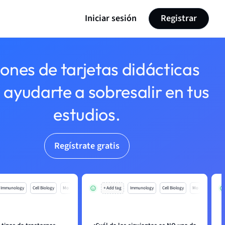
Iniciar sesión
Registrar
lones de tarjetas didácticas
 ayudarte a sobresalir en tus
estudios.
Regístrate gratis
Immunology
Cell Biology
Mo
+ Add tag
Immunology
Cell Biology
Mo