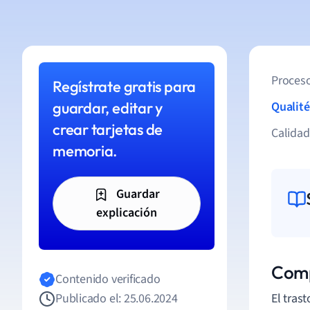
Proceso
Regístrate gratis para
guardar, editar y
Qualité
crear tarjetas de
Calida
memoria.
Guardar
explicación
Comp
Contenido verificado
Publicado el: 25.06.2024
El tra