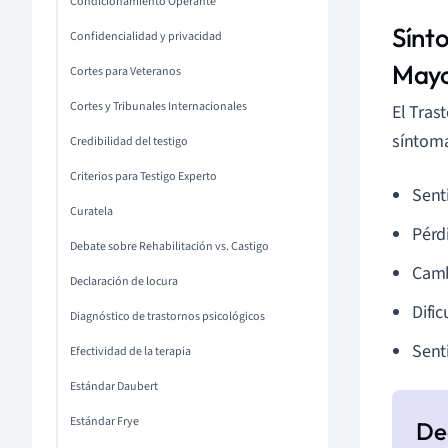
Condicionamiento Operante
Sínt
Confidencialidad y privacidad
May
Cortes para Veteranos
Cortes y Tribunales Internacionales
El Tras
síntom
Credibilidad del testigo
Criterios para Testigo Experto
Sent
Curatela
Pérd
Debate sobre Rehabilitación vs. Castigo
Camb
Declaración de locura
Difi
Diagnóstico de trastornos psicológicos
Senti
Efectividad de la terapia
Estándar Daubert
Estándar Frye