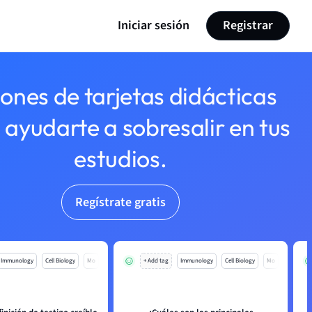
Iniciar sesión
Registrar
lones de tarjetas didácticas
 ayudarte a sobresalir en tus
estudios.
Regístrate gratis
Immunology
Cell Biology
Mo
+ Add tag
Immunology
Cell Biology
Mo