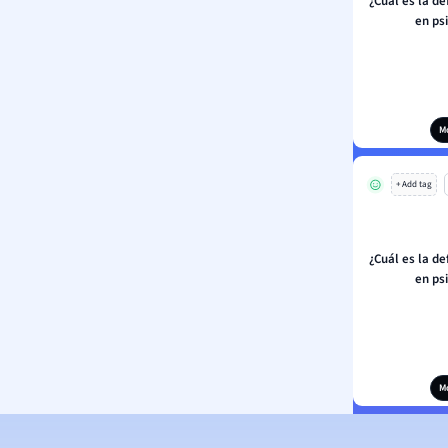
¿Cuál es la de
en ps
M
+ Add tag
¿Cuál es la de
en ps
M