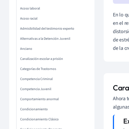
Acoso laboral
En lo q
Acoso racial
en el r
Admisibilidad del testimonio experto
distors
Alternativas a la Detención Juvenil
de estr
de la cr
Anciano
Canalización escolar a prisión
Categorías de Trastornos
Competencia Criminal
Carac
Competencia Juvenil
Ahora t
Comportamiento anormal
algunas
Condicionamiento
Condicionamiento Clásico