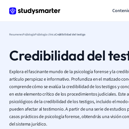
Conteni
Resumenes
Psicología
Psicología clínica
Credibilidad del testigo
Credibilidad del tes
Explora el fascinante mundo de la psicología forense y la credibi
artículo perspicaz e informativo. Profundiza en el matizado conc
comprende cómo se evalúa la credibilidad de los testigos y cono
en este elemento crítico de los procedimientos judiciales. Este 
psicológicos de la credibilidad de los testigos, incluido el mod
pueden afectar al testimonio. A partir de una serie de estudios 
casos prácticos de psicología forense, obtendrás una visión co
del sistema jurídico.