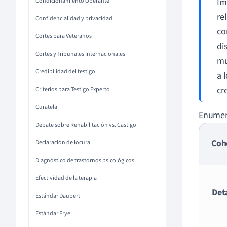
Im
Condicionamiento Operante
re
Confidencialidad y privacidad
co
Cortes para Veteranos
di
Cortes y Tribunales Internacionales
mu
Credibilidad del testigo
a 
cre
Criterios para Testigo Experto
Curatela
Enumera
Debate sobre Rehabilitación vs. Castigo
Coh
Declaración de locura
Diagnóstico de trastornos psicológicos
Efectividad de la terapia
Det
Estándar Daubert
Estándar Frye