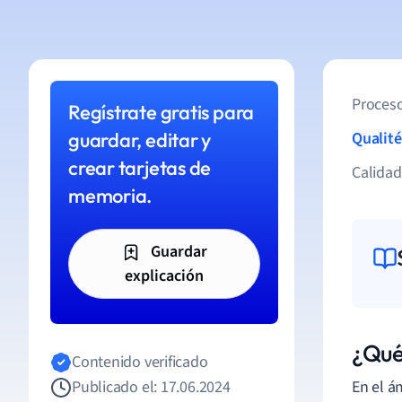
Proceso
Regístrate gratis para
guardar, editar y
Qualité
crear tarjetas de
Calida
memoria.
Guardar
explicación
¿Qué 
Contenido verificado
Publicado el: 17.06.2024
En el á