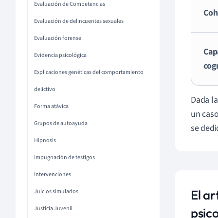
Evaluación de Competencias
Coh
Evaluación de delincuentes sexuales
Evaluación forense
Cap
Evidencia psicológica
cog
Explicaciones genéticas del comportamiento
delictivo
Dada la
Forma atávica
un caso
Grupos de autoayuda
se dedi
Hipnosis
Impugnación de testigos
Intervenciones
El ar
Juicios simulados
Justicia Juvenil
psic