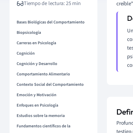
Tiempo de lectura: 25 min
creíble
Bases Biológicas del Comportamiento
Un
Biopsicología
co
Carreras en Psicología
te
Cognición
ps
Cognición y Desarrollo
co
Comportamiento Alimentario
Contexto Social del Comportamiento
Emoción y Motivación
Enfoques en Psicología
Defin
Estudios sobre la memoria
Profund
Fundamentos científicos de la
testigo