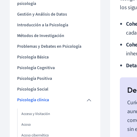
psicología
los sig
Gestión y Análisis de Datos
Cohe
Introducción a la Psicología
cada
Métodos de Investigación
Cohe
Problemas y Debates en Psicología
inhe
Psicología Básica
Deta
Psicología Cognitiva
Psicología Positiva
Psicología Social
Psicología clínica
Curi
aunq
Acceso y Visitación
corr
Acoso
sin 
Acoso cibernético