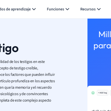
Generar tarjetas de aprendizaje
Resumir página
dos de aprendizaje
Funciones
Recursos
Mil
tigo
para
lidad de los testigos en este
epto de testigo creíble,
ce los factores que pueden influir
artículo profundiza en los aspectos
o en que la memoria y el recuerdo
psicológicos y de convincentes
+ Add tag
mpleta de este complejo aspecto