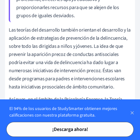
proporcionarles recursos para que se alejen de los
grupos de iguales desviados.
Las teorías del desarrollo también orientan el desarrollo y la
aplicación de estrategias de prevención de la delincuencia,
sobre todo las dirigidas a niños y jóvenes. La idea de que
prevenir la aparición precoz de conductas antisociales
podría evitar una vida de delincuencia ha dado lugar a
numerosas iniciativas de intervención precoz. Éstas van
desde programas para padres e intervenciones escolares
hasta iniciativas prosociales de ámbito comunitario.
Así pues, en el ámbito de la Psicología Forense, la Teoría
Evolutiva del Delito constituye la base de la comprensión de
El 94% de los usuarios de StudySmarter obtienen mejores
la progresión de la conducta delictiva, contribuyendo
calificaciones con nuestra plataforma gratuita.
significativamente a los aspectos diagnósticos, predictivos y
Tarjetas de estudio
Tarjetas de estudio
¡Descarga ahora!
rehabilitadores del campo.