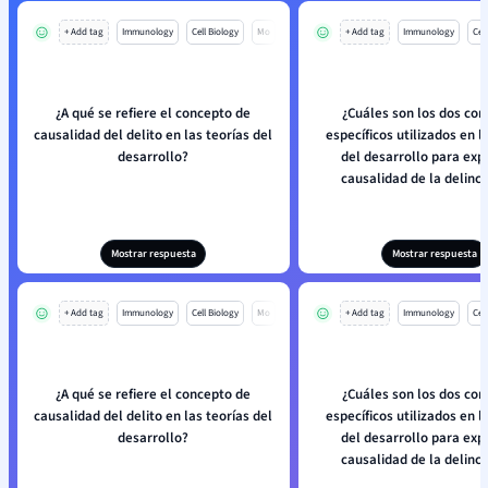
+ Add tag
Immunology
Cell Biology
Mo
+ Add tag
Immunology
Cell
¿A qué se refiere el concepto de
¿Cuáles son los dos co
causalidad del delito en las teorías del
específicos utilizados en l
desarrollo?
del desarrollo para expl
causalidad de la delinc
Mostrar respuesta
Mostrar respuesta
+ Add tag
Immunology
Cell Biology
Mo
+ Add tag
Immunology
Cell
¿A qué se refiere el concepto de
¿Cuáles son los dos co
causalidad del delito en las teorías del
específicos utilizados en l
desarrollo?
del desarrollo para expl
causalidad de la delinc