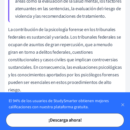
áreas como la evaluación de la salud mental, los factores
atenuantes en las sentencias, la evaluación del riesgo de
violencia y las recomendaciones de tratamiento.
La contribución de la psicología forense en los tribunales
federales es sustancial y variada. Los tribunales federales se
ocupan de asuntos de gran repercusión, que a menudo
giran en torno a delitos federales, cuestiones
constitucionales y casos civiles que implican controversias
sustanciales. En consecuencia, las evaluaciones psicológicas
y los conocimientos aportados por los psicólogos forenses
pueden ser esenciales en estos procedimientos de alto
riesgo.
El 94% de los usuarios de StudySmarter obtienen mejores
En los casos penales federales, se puede recurrir a los
calificaciones con nuestra plataforma gratuita.
psicólogos forenses para que lleven a cabo multitud de
Tarjetas de estudio
Tarjetas de estudio
tareas. Pueden evaluar la competencia de un acusado para
¡Descarga ahora!
comparecer en juicio, lo que implica evaluar la comprensión