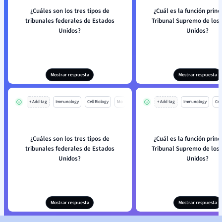
¿Cuáles son los tres tipos de
¿Cuál es la función princ
tribunales federales de Estados
Tribunal Supremo de los
Unidos?
Unidos?
Mostrar respuesta
Mostrar respuesta
+ Add tag
Immunology
Cell Biology
Mo
+ Add tag
Immunology
Cell
¿Cuáles son los tres tipos de
¿Cuál es la función princ
tribunales federales de Estados
Tribunal Supremo de los
Unidos?
Unidos?
Mostrar respuesta
Mostrar respuesta