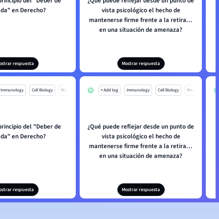
principio del "Deber de
¿Qué puede reflejar desde un punto de
ada" en Derecho?
vista psicológico el hecho de
mantenerse firme frente a la retirada
en una situación de amenaza?
ostrar respuesta
Mostrar respuesta
Immunology
Cell Biology
Mo
+ Add tag
Immunology
Cell Biology
Mo
principio del "Deber de
¿Qué puede reflejar desde un punto de
ada" en Derecho?
vista psicológico el hecho de
mantenerse firme frente a la retirada
en una situación de amenaza?
ostrar respuesta
Mostrar respuesta