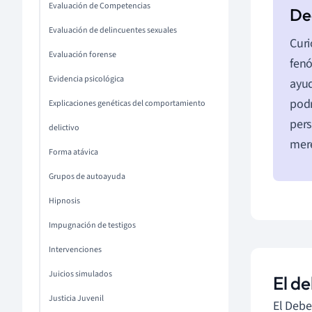
Evaluación de Competencias
Evaluación de delincuentes sexuales
Curi
Evaluación forense
fenó
Evidencia psicológica
ayud
podr
Explicaciones genéticas del comportamiento
pers
delictivo
mere
Forma atávica
Grupos de autoayuda
Hipnosis
Impugnación de testigos
Intervenciones
Juicios simulados
El de
Justicia Juvenil
El Debe