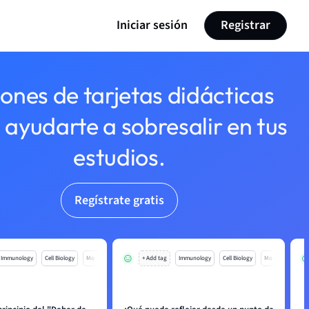
Iniciar sesión
Registrar
lones de tarjetas didácticas
 ayudarte a sobresalir en tus
estudios.
Regístrate gratis
Immunology
Cell Biology
Mo
+ Add tag
Immunology
Cell Biology
Mo