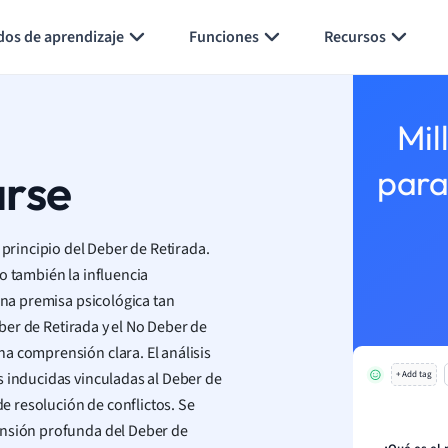
Generar tarjetas de aprendizaje
Resumir página
dos de aprendizaje
Funciones
Recursos
Mil
arse
para
 principio del Deber de Retirada.
o también la influencia
una premisa psicológica tan
eber de Retirada y el No Deber de
a comprensión clara. El análisis
s inducidas vinculadas al Deber de
+ Add tag
de resolución de conflictos. Se
ensión profunda del Deber de