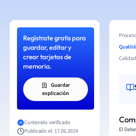
Proceso
Regístrate gratis para
guardar, editar y
Qualité
crear tarjetas de
Calida
memoria.
Guardar
explicación
Comp
Contenido verificado
El Debe
Publicado el: 17.06.2024