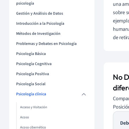
psicología
una ame
sobre s
Gestión y Análisis de Datos
ejemplo
Introducción a la Psicología
humana 
Métodos de Investigación
de reti
Problemas y Debates en Psicología
Psicología Básica
Psicología Cognitiva
Psicología Positiva
No D
Psicología Social
dife
Psicología clínica
Compara
Posició
Acceso y Visitación
Acoso
Deb
Acoso cibernético