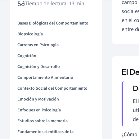
campo d
Tiempo de lectura: 13 min
sociale
en el c
Bases Biológicas del Comportamiento
entre d
Biopsicología
Carreras en Psicología
Cognición
Cognición y Desarrollo
El D
Comportamiento Alimentario
Contexto Social del Comportamiento
Emoción y Motivación
El
ut
Enfoques en Psicología
de
Estudios sobre la memoria
Fundamentos científicos de la
¿Cómo s