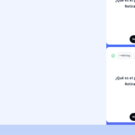
¿Qué es el 
Retir
M
+ Add tag
¿Qué es el 
Retir
M