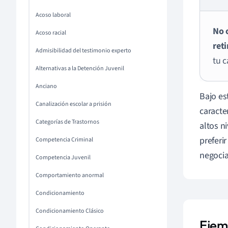
Acoso laboral
No 
Acoso racial
ret
Admisibilidad del testimonio experto
tu 
Alternativas a la Detención Juvenil
Anciano
Bajo es
Canalización escolar a prisión
caracte
Categorías de Trastornos
altos n
preferi
Competencia Criminal
negocia
Competencia Juvenil
Comportamiento anormal
Condicionamiento
Condicionamiento Clásico
Ejem