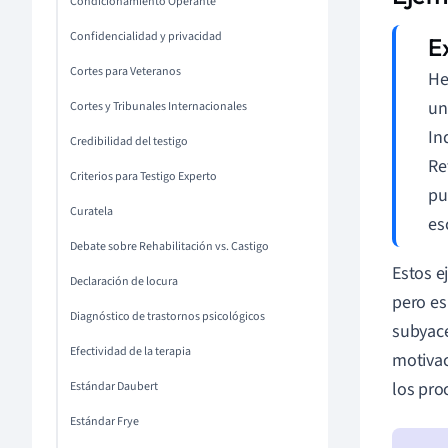
Condicionamiento Operante
Confidencialidad y privacidad
Cortes para Veteranos
He
un
Cortes y Tribunales Internacionales
In
Credibilidad del testigo
Re
Criterios para Testigo Experto
pu
Curatela
es
Debate sobre Rehabilitación vs. Castigo
Estos e
Declaración de locura
pero es
Diagnóstico de trastornos psicológicos
subyace
Efectividad de la terapia
motivac
los pro
Estándar Daubert
Estándar Frye