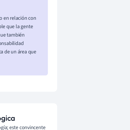
o en relación con
le que la gente
que también
ponsabilidad
ata de un área que
ógica
logía; este convincente