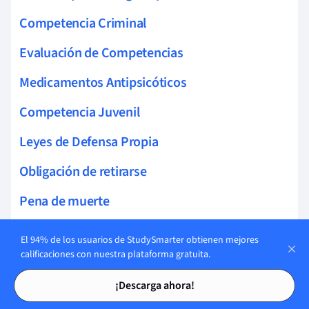
Competencia Criminal
Evaluación de Competencias
Medicamentos Antipsicóticos
Competencia Juvenil
Leyes de Defensa Propia
Obligación de retirarse
Pena de muerte
Métodos de Ejecución
El 94% de los usuarios de StudySmarter obtienen mejores
calificaciones con nuestra plataforma gratuita.
Evaluación forense
Tarjetas de estudio
Tarjetas de estudio
¡Descarga ahora!
Pruebas Cognitivas