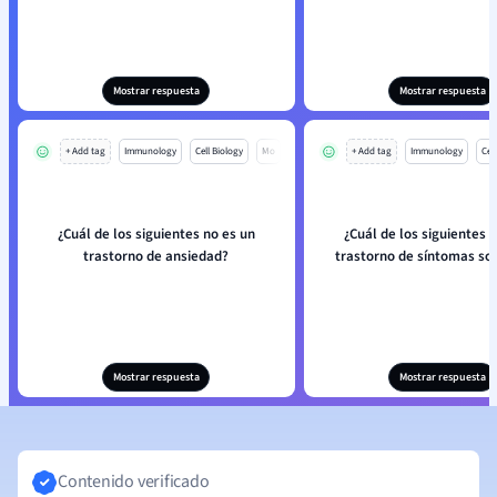
Mostrar respuesta
Mostrar respuesta
+ Add tag
Immunology
Cell Biology
Mo
+ Add tag
Immunology
Cell
¿Cuál de los siguientes no es un
¿Cuál de los siguientes 
trastorno de ansiedad?
trastorno de síntomas so
Mostrar respuesta
Mostrar respuesta
Contenido verificado