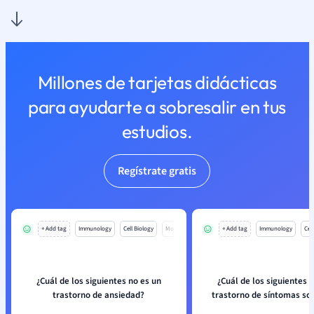
Millones de tarjetas didácticas
para ayudarte a sobresalir en tus
estudios.
Regístrate gratis
+ Add tag
Immunology
Cell Biology
Mo
+ Add tag
Immunology
Cell
¿Cuál de los siguientes no es un
¿Cuál de los siguientes 
trastorno de ansiedad?
trastorno de síntomas so