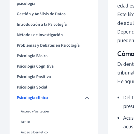
psicología
edad es
Este lí
Gestión y Análisis de Datos
de adul
Introducción a la Psicología
Dependi
Métodos de Investigación
pueden 
Problemas y Debates en Psicología
Cómo 
Psicología Básica
Evident
Psicología Cognitiva
tribuna
Psicología Positiva
He aquí
Psicología Social
Deli
Psicología clínica
pres
Acceso y Visitación
Acusa
Acoso
acus
Acoso cibernético