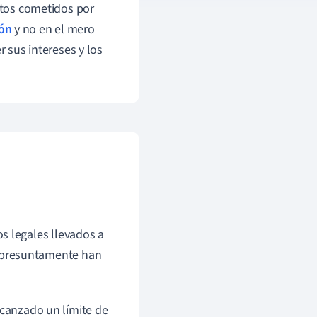
litos cometidos por
ión
y no en el mero
r sus intereses y los
s legales llevados a
 presuntamente han
lcanzado un límite de