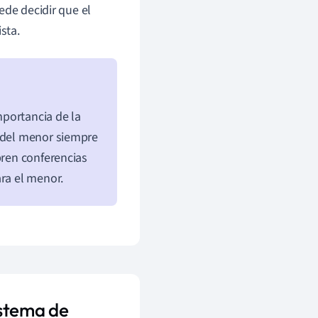
ede decidir que el
sta.
portancia de la
l del menor siempre
bren conferencias
ara el menor.
istema de