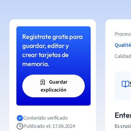
Proceso
Regístrate gratis para
guardar, editar y
Qualité
crear tarjetas de
Calida
memoria.
Guardar
explicación
Ente
Contenido verificado
Publicado el: 17.06.2024
Es cruc