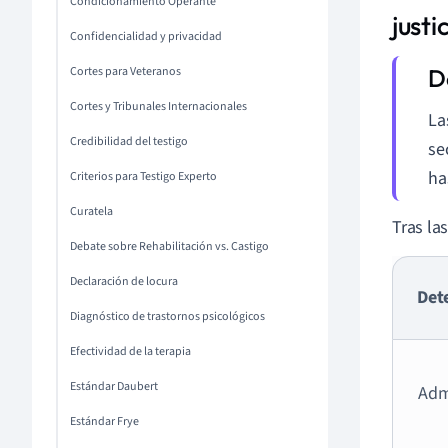
Condicionamiento Operante
just
Confidencialidad y privacidad
Cortes para Veteranos
Cortes y Tribunales Internacionales
La
Credibilidad del testigo
se
ha
Criterios para Testigo Experto
Curatela
Tras la
Debate sobre Rehabilitación vs. Castigo
Declaración de locura
Det
Diagnóstico de trastornos psicológicos
Efectividad de la terapia
Estándar Daubert
Adm
Estándar Frye