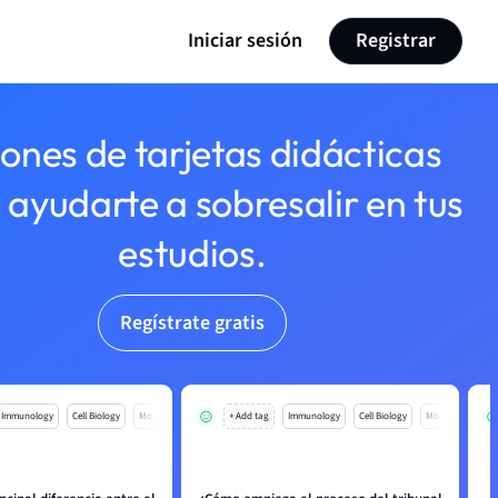
Iniciar sesión
Registrar
lones de tarjetas didácticas
 ayudarte a sobresalir en tus
estudios.
Regístrate gratis
Immunology
Cell Biology
Mo
+ Add tag
Immunology
Cell Biology
Mo