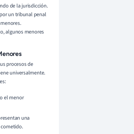
do de la jurisdicción.
por un tribunal penal
e menores.
ito, algunos menores
 Menores
sus procesos de
iene universalmente.
es:
do el menor
 presentan una
e cometido.