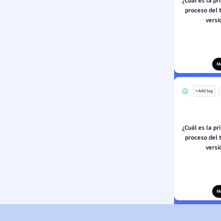
¿Cuál es la pr
proceso del 
versi
M
+ Add tag
¿Cuál es la pr
proceso del 
versi
M