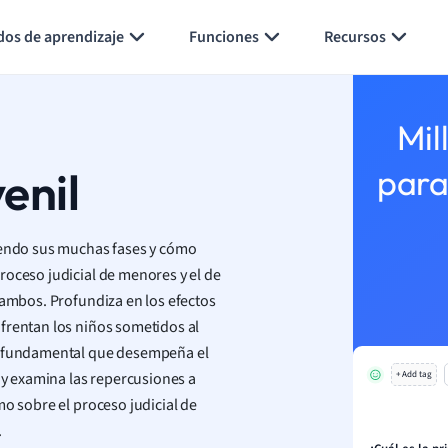
Generar tarjetas de aprendizaje
Resumir página
dos de aprendizaje
Funciones
Recursos
Mil
enil
para
diendo sus muchas fases y cómo
roceso judicial de menores y el de
 ambos. Profundiza en los efectos
frentan los niños sometidos al
el fundamental que desempeña el
 y examina las repercusiones a
+ Add tag
mo sobre el proceso judicial de
.