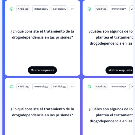
+ Add tag
Immunology
Cell Biology
Mo
+ Add tag
Immunology
Cell
¿En qué consiste el tratamiento de la
¿Cuáles son algunos de los
drogodependencia en las prisiones?
plantea el tratamiento
drogodependencia en las p
Mostrar respuesta
Mostrar respuesta
+ Add tag
Immunology
Cell Biology
Mo
+ Add tag
Immunology
Cell
¿En qué consiste el tratamiento de la
¿Cuáles son algunos de los
drogodependencia en las prisiones?
plantea el tratamiento
drogodependencia en las p