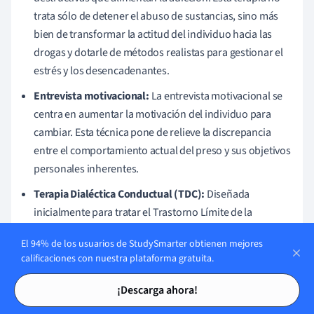
trata sólo de detener el abuso de sustancias, sino más
bien de transformar la actitud del individuo hacia las
drogas y dotarle de métodos realistas para gestionar el
estrés y los desencadenantes.
Entrevista motivacional:
La entrevista motivacional se
centra en aumentar la motivación del individuo para
cambiar. Esta técnica pone de relieve la discrepancia
entre el comportamiento actual del preso y sus objetivos
personales inherentes.
Terapia Dialéctica Conductual (TDC):
Diseñada
inicialmente para tratar el Trastorno Límite de la
Personalidad, la DBT ha demostrado ser eficaz también
El 94% de los usuarios de StudySmarter obtienen mejores
en el tratamiento del abuso de sustancias. La DBT ayuda
calificaciones con nuestra plataforma gratuita.
a los internos a aceptar las emociones incómodas en
Tarjetas de estudio
Tarjetas de estudio
lugar de escapar de ellas mediante el consumo de
¡Descarga ahora!
sustancias.