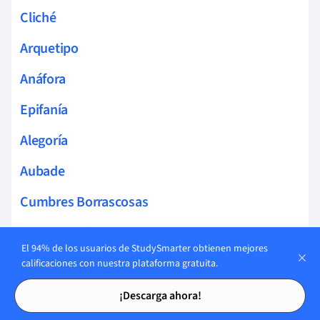
Cliché
Arquetipo
Anáfora
Epifanía
Alegoría
Aubade
Cumbres Borrascosas
Jeanette Winterson
El 94% de los usuarios de StudySmarter obtienen mejores
Iris Murdoch
calificaciones con nuestra plataforma gratuita.
Tarjetas de estudio
Tarjetas de estudio
George Eliot
¡Descarga ahora!