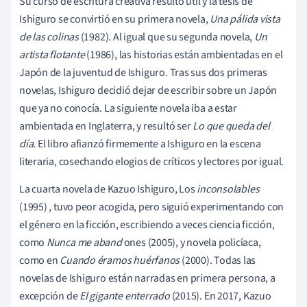
Su curso de escritura creativa resultó útil y la tesis de
Ishiguro se convirtió en su primera novela,
Una pálida vista
de las colinas
(1982). Al igual que su segunda novela,
Un
artista flotante
(1986), las historias están ambientadas en el
Japón de la juventud de Ishiguro. Tras sus dos primeras
novelas, Ishiguro decidió dejar de escribir sobre un Japón
que ya no conocía. La siguiente novela iba a estar
ambientada en Inglaterra, y resultó ser
Lo que queda del
día.
El libro afianzó firmemente a Ishiguro en la escena
literaria, cosechando elogios de críticos y lectores por igual.
La cuarta novela de Kazuo Ishiguro, Los
inconsolables
(1995)
, tuvo peor acogida, pero siguió experimentando con
el género en la ficción, escribiendo a veces ciencia ficción,
como
Nunca me aband
ones (2005), y novela policíaca,
como en
Cuando éramos huérfanos
(2000). Todas las
novelas de Ishiguro están narradas en primera persona, a
excepción de
El gigante enterrado
(2015). En 2017, Kazuo