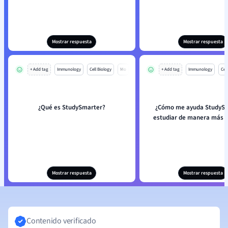
Mostrar respuesta
Mostrar respuesta
+ Add tag
Immunology
Cell Biology
Mo
+ Add tag
Immunology
Cell
¿Qué es StudySmarter?
¿Cómo me ayuda StudySm
estudiar de manera más e
Mostrar respuesta
Mostrar respuesta
Contenido verificado