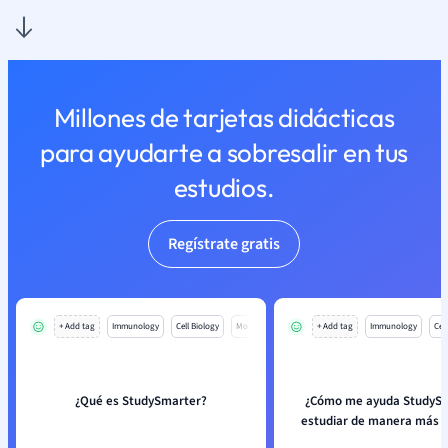
Millones de tarjetas didácticas
para ayudarte a sobresalir en tus
estudios.
Regístrate gratis
+ Add tag
Immunology
Cell Biology
Mo
+ Add tag
Immunology
Cell
¿Qué es StudySmarter?
¿Cómo me ayuda StudySm
estudiar de manera más e