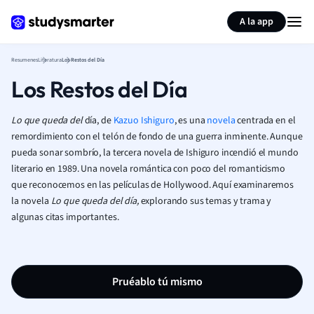
Generar tarjetas de aprendizaje
Resumir página
A la app
Resumenes
Literatura
Los Restos del Día
Los Restos del Día
Lo que queda del
día, de
Kazuo Ishiguro
, es una
novela
centrada en el
remordimiento con el telón de fondo de una guerra inminente. Aunque
pueda sonar sombrío, la tercera novela de Ishiguro incendió el mundo
literario en 1989. Una novela romántica con poco del romanticismo
que reconocemos en las películas de Hollywood. Aquí examinaremos
la novela
Lo que queda del día,
explorando
sus temas y trama y
algunas citas importantes.
Pruéablo tú mismo