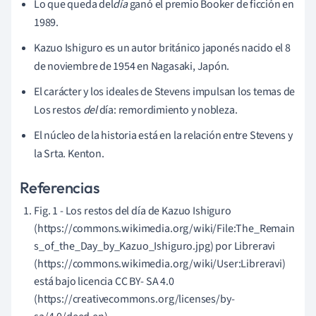
Lo que queda del
día
ganó el premio Booker de ficción en
1989.
Kazuo Ishiguro es un autor británico japonés nacido el 8
de noviembre de 1954 en Nagasaki, Japón.
El carácter y los ideales de Stevens impulsan los temas de
Los restos
del
día:
remordimiento y nobleza.
El núcleo de la historia está en la relación entre Stevens y
la Srta. Kenton.
Referencias
Fig. 1 - Los restos del día de Kazuo Ishiguro
(https://commons.wikimedia.org/wiki/File:The_Remain
s_of_the_Day_by_Kazuo_Ishiguro.jpg) por Libreravi
(https://commons.wikimedia.org/wiki/User:Libreravi)
está bajo licencia CC BY- SA 4.0
(https://creativecommons.org/licenses/by-