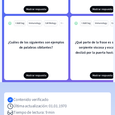
Mostrar respuesta
Mostrar respuesta
+ Add tag
Immunology
Cell Biology
Mo
+ Add tag
Immunology
Cell
¿Cuáles de los siguientes son ejemplos
¿Qué parte de la frase es s
de palabras sibilantes?
serpiente viscosa y esc
deslizó por la puerta hasta 
Mostrar respuesta
Mostrar respuesta
Contenido verificado
Última actualización: 01.01.1970
Tiempo de lectura: 9 min