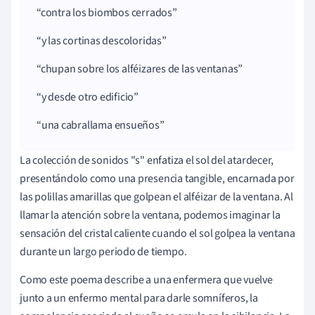
contra
los
biombos
cerrados
y las
cortinas
descoloridas
chupan
sobre los
alféizares de
las ventanas
y desde otro edificio
una cabra
llama
en
sueños
La colección de sonidos "s" enfatiza el sol del atardecer,
presentándolo como una presencia tangible, encarnada por
las polillas amarillas que golpean el alféizar de la ventana. Al
llamar la atención sobre la ventana, podemos imaginar la
sensación del cristal caliente cuando el sol golpea la ventana
durante un largo periodo de tiempo.
Como este poema describe a una enfermera que vuelve
junto a un enfermo mental para darle somníferos, la