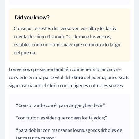
Consejo: Lee estos dos versos en voz alta y te darás
cuenta de cómo el sonido "s" domina los versos,
estableciendo un ritmo suave que continúa a lo largo
del poema.
Los versos que siguen también contienen sibilancia y se
convierte en una parte vital del
ritmo
del poema, pues Keats
sigue asociando el otoño con imágenes naturales suaves.
Conspirando
con él para cargar y
bendecir
con frutos las
vides
que rodean los
tejados
;
para doblar con manzanas los
musgosos
árboles
de
las casas de campo