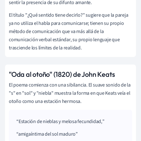
sentir la presencia de su difunto amante.
El título "¿Qué sentido tiene decirlo?" sugiere que la pareja
ya no utiliza el habla para comunicarse; tienen su propio
método de comunicación que va más allá de la
comunicación verbal estándar, su propio lenguaje que
trasciende los límites de la realidad.
"Oda al otoño" (1820) de John Keats
El poema comienza con una sibilancia. El suave sonido de la
"s" en "sol" y "niebla" muestra la forma en que Keats veía el
otoño como una estación hermosa.
Estación
de
nieblas
y melosa
fecundidad
,
amiga
íntima
del
sol
maduro