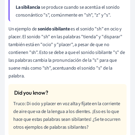
La sibilancia
se produce cuando se acentúa el sonido
consonántico "s", comúnmente en "sh", "z" y "s".
Un ejemplo de
sonido sibilante
es el sonido "sh" en ocio y
placer. El sonido "sh" en las palabras "tienda" y "disparar"
también está en "ocio" y "placer", a pesar de que no
contienen "sh". Esto se debe a que el sonido sibilante "s" de
las palabras cambia la pronunciación de la "s" para que
suene más como "sh", acentuando el sonido "s" de la
palabra.
Truco: Di ocio y placer en voz alta y fíjate en la corriente
de aire que va de la lengua a los dientes. ¡Eso es lo que
hace que estas palabras sean sibilantes! ¿Se te ocurren
otros ejemplos de palabras sibilantes?