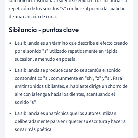
somnolencia asociada al sueño se emula en la sibilancia. La
repetición de los sonidos "s" confiere al poema la cualidad
de una canción de cuna.
Sibilancia - puntos clave
La sibilancia es un término que describe el efecto creado
por el sonido "s" utilizado repetidamente en rápida
sucesión, a menudo en poesía.
La sibilancia se produce cuando se acentúa el sonido
consonántico "s", comúnmente en "sh", "z" y "s". Para
emitir sonidos sibilantes, el hablante dirige un chorro de
aire con la lengua hacia los dientes, acentuando el
sonido "s".
La sibilancia es una técnica que los autores utilizan
deliberadamente para enriquecer su escritura y hacerla
sonar más poética.