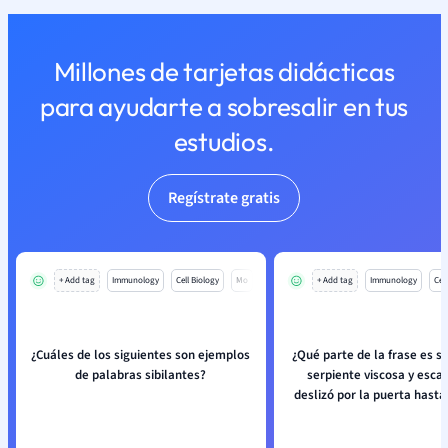
Millones de tarjetas didácticas
para ayudarte a sobresalir en tus
estudios.
Regístrate gratis
+ Add tag
Immunology
Cell Biology
Mo
+ Add tag
Immunology
Cell
¿Cuáles de los siguientes son ejemplos
¿Qué parte de la frase es s
de palabras sibilantes?
serpiente viscosa y esc
deslizó por la puerta hasta 