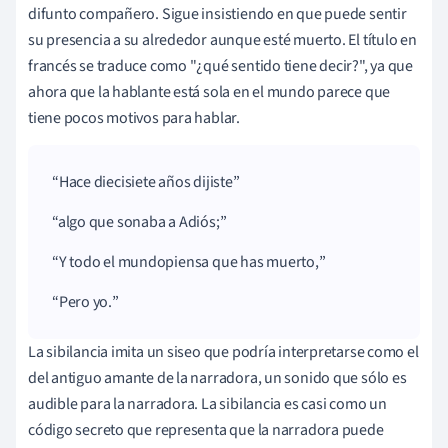
difunto compañero. Sigue insistiendo en que puede sentir
su presencia a su alrededor aunque esté muerto. El título en
francés se traduce como "¿qué sentido tiene decir?", ya que
ahora que la hablante está sola en el mundo parece que
tiene pocos motivos para hablar.
Hace
diecisiete
años
dijiste
algo
que
sonaba
a Adiós;
Y todo el mundo
piensa
que has muerto,
Pero yo.
La sibilancia imita un siseo que podría interpretarse como el
del antiguo amante de la narradora, un sonido que sólo es
audible para la narradora. La sibilancia es casi como un
código secreto que representa que la narradora puede