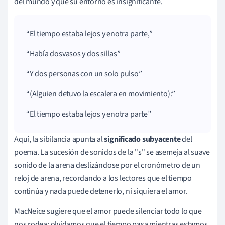
del mundo y que su entorno es insignificante.
El tiempo estaba lejos y en
otra
parte
,
Había dos
vasos
y dos sillas
Y dos personas con un solo
pulso
(Alguien
detuvo
la
escalera
en movimiento):
El tiempo estaba lejos y
en
otra
parte
Aquí, la sibilancia apunta al
significado subyacente
del
poema. La sucesión de sonidos de la "s" se asemeja al suave
sonido de la arena deslizándose por el cronómetro de un
reloj de arena, recordando a los lectores que el tiempo
continúa y nada puede detenerlo, ni siquiera el amor.
MacNeice sugiere que el amor puede silenciar todo lo que
nos rodea; olvidamos que el tiempo pasa mientras estamos