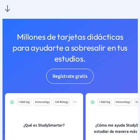
Millones de tarjetas didácticas
para ayudarte a sobresalir en tus
estudios.
Regístrate gratis
+ Add tag
Immunology
Cell Biology
Mo
+ Add tag
Immunology
Cell
¿Qué es StudySmarter?
¿Cómo me ayuda StudySm
estudiar de manera más e