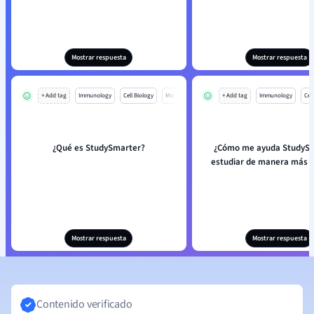
Mostrar respuesta
Mostrar respuesta
+ Add tag
Immunology
Cell Biology
Mo
+ Add tag
Immunology
Cell
¿Qué es StudySmarter?
¿Cómo me ayuda StudySm
estudiar de manera más e
Mostrar respuesta
Mostrar respuesta
Contenido verificado