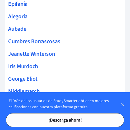
Epifanía
Alegoría
Aubade
Cumbres Borrascosas
Jeanette Winterson
Iris Murdoch
George Eliot
Middlemarch
El 94% de los usuarios de StudySmarter obtienen mejores
Mary Shelley
calificaciones con nuestra plataforma gratuita.
Tarjetas de estudio
Tarjetas de estudio
Fábula
¡Descarga ahora!
Mito