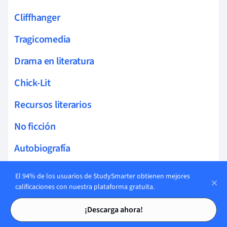
Cliffhanger
Tragicomedia
Drama en literatura
Chick-Lit
Recursos literarios
No ficción
Autobiografía
Reportaje
El 94% de los usuarios de StudySmarter obtienen mejores
calificaciones con nuestra plataforma gratuita.
Memorias en literatura
Tarjetas de estudio
Tarjetas de estudio
¡Descarga ahora!
Flujo de conciencia