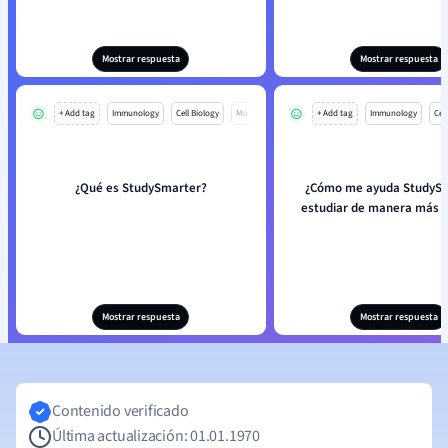
Mostrar respuesta
Mostrar respuesta
+ Add tag
Immunology
Cell Biology
Mo
+ Add tag
Immunology
Cell
¿Qué es StudySmarter?
¿Cómo me ayuda StudySm
estudiar de manera más e
Mostrar respuesta
Mostrar respuesta
Contenido verificado
Última actualización: 01.01.1970