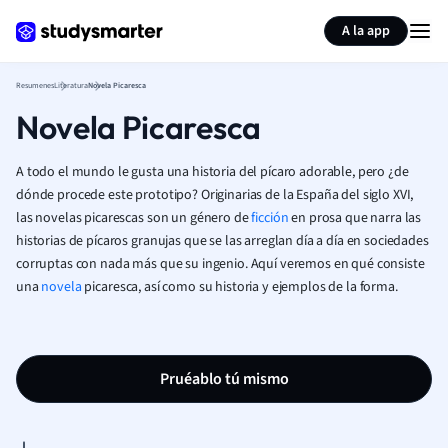
Generar tarjetas de aprendizaje
Resumir página
A la app
Resumenes
Literatura
Novela Picaresca
Novela Picaresca
A todo el mundo le gusta una historia del pícaro adorable, pero ¿de
dónde procede este prototipo? Originarias de la España del siglo XVI,
las novelas picarescas son un género de
ficción
en prosa que narra las
historias de pícaros granujas que se las arreglan día a día en sociedades
corruptas con nada más que su ingenio. Aquí veremos en qué consiste
una
novela
picaresca, así como su historia y ejemplos de la forma.
Pruéablo tú mismo