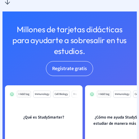
Millones de tarjetas didácticas
para ayudarte a sobresalir en tus
estudios.
Regístrate gratis
+ Add tag
Immunology
Cell Biology
Mo
+ Add tag
Immunology
Cell
¿Qué es StudySmarter?
¿Cómo me ayuda StudySm
estudiar de manera más e