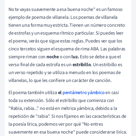
No te vayas suavemente a esa buena noche" es un famoso
ejemplo de poema de villanela. Los poemas de villanela
tienen una forma muy estricta. Tienen un número concreto
de estrofas y un esquema rítmico particular. Si puedes leer
el poema, verás que sigue estas reglas. Puedes ver que los
cinco tercetos siguen el esquema de rima ABA. Las palabras
siempre riman con
noche
o con
luz.
Esto se debe a que el
verso final de cada estrofa es un
estribillo
. Un estribillo es
un verso repetido y se utiliza a menudo en los poemas de
villanelas, lo que les confiere un carácter de canción.
El poema también utiliza
el
pentámetro yámbico
en casi
toda su extensión. Sólo el estribillo que comienza con
"Rabia, rabia..." no está en métrica yámbica, debido a la
repetición de "rabia". Si nos fijamos en las características de
la poesía lírica, podemos ver por qué "No entres
suavemente en esa buena noche" puede considerarse lírica.