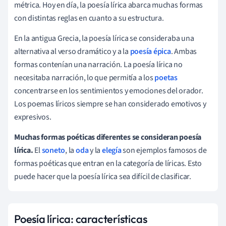
métrica. Hoy en día, la poesía lírica abarca muchas formas
con distintas reglas en cuanto a su estructura.
En la antigua Grecia, la poesía lírica se consideraba una
alternativa al verso dramático y a la
poesía épica
. Ambas
formas contenían una narración. La poesía lírica no
necesitaba narración, lo que permitía a los
poetas
concentrarse en los sentimientos y emociones del orador.
Los poemas líricos siempre se han considerado emotivos y
expresivos.
Muchas formas poéticas diferentes se consideran poesía
lírica.
El
soneto
, la
oda
y la
elegía
son ejemplos famosos de
formas poéticas que entran en la categoría de líricas. Esto
puede hacer que la poesía lírica sea difícil de clasificar.
Poesía lírica: características