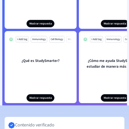
Mostrar respuesta
Mostrar respuesta
+ Add tag
Immunology
Cell Biology
Mo
+ Add tag
Immunology
Cell
¿Qué es StudySmarter?
¿Cómo me ayuda StudySm
estudiar de manera más e
Mostrar respuesta
Mostrar respuesta
Contenido verificado