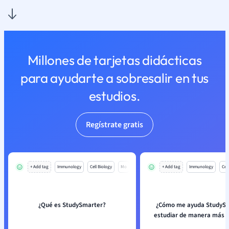
Millones de tarjetas didácticas
para ayudarte a sobresalir en tus
estudios.
Regístrate gratis
+ Add tag
Immunology
Cell Biology
Mo
+ Add tag
Immunology
Cell
¿Qué es StudySmarter?
¿Cómo me ayuda StudySm
estudiar de manera más e