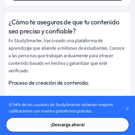
¿Cómo te aseguras de que tu contenido
sea preciso y confiable?
En StudySmarter, has creado una plataforma de
aprendizaje que atiende a millones de estudiantes. Conoce
a las personas que trabajan arduamente para ofrecer
contenido basado en hechos y garantizar que esté
verificado.
Proceso de creación de contenido:
El 94% de los usuarios de StudySmarter obtienen mejores
Lily Hulatt
calificaciones con nuestra plataforma gratuita.
Especialista en Contenido Digital
Tarjetas de estudio
Tarjetas de estudio
¡Descarga ahora!
Lily Hulatt es una especialista en contenido digital con más