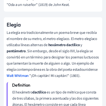
"Oda a un ruiseñor" (1819) de John Keat.
Elegía
La elegía era tradicionalmente un poema breve que recibía
el nombre de su metro, el metro elegíaco. El metro elegíaco
utilizaba líneas alternas de
hexámetro dactílico
y
pentámetro
. Sin embargo, desde el siglo XVI, la elegía se
convirtió en un término para designar los poemas luctuosos
que lamentan la muerte de alguien o algo. Un ejemplo de
elegía contemporánea es la obra del poeta estadounidense
Walt Whitman
"¡Oh capitán! Mi capitán!" (1865).
El hexámetro
dactílico
es un tipo de métrica que consta
de tres sílabas, la primera acentuada y las dos siguientes
átonas. El hexámetro consiste en que cada línea