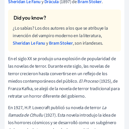
Sheridan Le Fanu
y
Drácula
(1897) de
Bram Stoker
.
¿Lo sabías? Los dos autores a los que se atribuye la
invención del vampiro moderno en la literatura,
Sheridan Le Fanu
y
Bram Stoker
, son irlandeses.
En el siglo XX se produjo una explosión de popularidad de
las novelas de terror. Durante este siglo, las novelas de
terror crecieron hasta convertirse en un reflejo de los
miedos contemporáneos del público.
El Proceso
(1925), de
Franza Kafka, se alejó de la novela de terror tradicional para
retratar un horror diferente del gobierno.
En 1927, H.P. Lovecraft publicó su novela de terror
La
llamada de Cthullu
(1927). Esta novela introdujo la idea de
los horrores cósmicos y se desarrolló como un subgénero