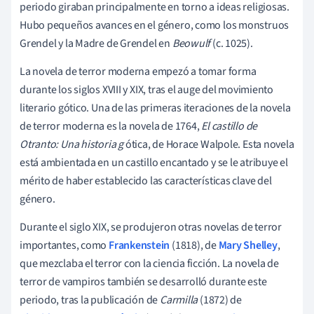
periodo giraban principalmente en torno a ideas religiosas.
Hubo pequeños avances en el género, como los monstruos
Grendel y la Madre de Grendel en
Beowulf
(c. 1025).
La novela de terror moderna empezó a tomar forma
durante los siglos XVIII y XIX, tras el auge del movimiento
literario gótico. Una de las primeras iteraciones de la novela
de terror moderna es la novela de 1764,
El castillo de
Otranto: Una historia g
ótica, de Horace Walpole. Esta novela
está ambientada en un castillo encantado y se le atribuye el
mérito de haber establecido las características clave del
género.
Durante el siglo XIX, se produjeron otras novelas de terror
importantes, como
Frankenstein
(1818), de
Mary Shelley
,
que mezclaba el terror con la ciencia ficción. La novela de
terror de vampiros también se desarrolló durante este
periodo, tras la publicación de
Carmilla
(1872) de