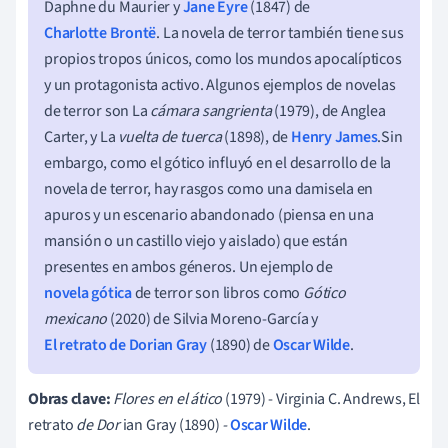
Daphne du Maurier y
Jane Eyre
(1847) de
Charlotte Brontë
. La novela de terror también tiene sus
propios tropos únicos, como los mundos apocalípticos
y un protagonista activo. Algunos ejemplos de novelas
de terror son La
cámara sangrienta
(1979), de Anglea
Carter, y La
vuelta de tuerca
(1898), de
Henry James
.Sin
embargo, como el gótico influyó en el desarrollo de la
novela de terror, hay rasgos como una damisela en
apuros y un escenario abandonado (piensa en una
mansión o un castillo viejo y aislado) que están
presentes en ambos géneros. Un ejemplo de
novela gótica
de terror son libros como
Gótico
mexicano
(2020) de Silvia Moreno-García y
El retrato de Dorian Gray
(1890)
de
Oscar Wilde
.
Obras clave:
Flores en el ático
(1979) - Virginia C. Andrews, El
retrato
de Dor
ian Gray (1890)
-
Oscar Wilde
.