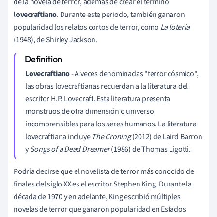
de la novela de terror, además de crear el término
lovecraftiano
. Durante este periodo, también ganaron
popularidad los relatos cortos de terror, como
La lotería
(1948), de Shirley Jackson.
Lovecraftiano
- A veces denominadas "terror cósmico",
las obras lovecraftianas recuerdan a la literatura del
escritor H.P. Lovecraft. Esta literatura presenta
monstruos de otra dimensión o universo
incomprensibles para los seres humanos. La literatura
lovecraftiana incluye
The Croning
(2012) de Laird Barron
y
Songs of a Dead Dreamer
(1986) de Thomas Ligotti.
Podría decirse que el novelista de terror más conocido de
finales del siglo XX es el escritor Stephen King. Durante la
década de 1970 y en adelante, King escribió múltiples
novelas de terror que ganaron popularidad en Estados