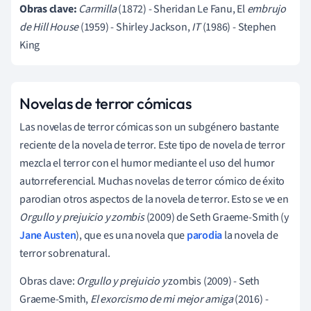
Obras clave:
Carmilla
(1872) - Sheridan Le Fanu, El
embrujo
de Hill House
(1959) - Shirley Jackson,
IT
(1986) - Stephen
King
Novelas de terror cómicas
Las novelas de terror cómicas son un subgénero bastante
reciente de la novela de terror. Este tipo de novela de terror
mezcla el terror con el humor mediante el uso del humor
autorreferencial. Muchas novelas de terror cómico de éxito
parodian otros aspectos de la novela de terror. Esto se ve en
Orgullo y prejuicio y zombis
(2009) de Seth Graeme-Smith (y
Jane Austen
), que es una novela que
parodia
la novela de
terror sobrenatural.
Obras clave:
Orgullo y prejuicio y
zombis (2009) - Seth
Graeme-Smith,
El exorcismo de mi mejor amiga
(2016) -