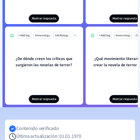
Mostrar respuesta
Mostrar respuesta
+ Add tag
Immunology
Cell Biology
Mo
+ Add tag
Immunology
Cell
¿De dónde creen los críticos que
¿Qué movimiento literari
surgieron las novelas de terror?
crear la novela de terror
Mostrar respuesta
Mostrar respuesta
Contenido verificado
Última actualización: 01.01.1970