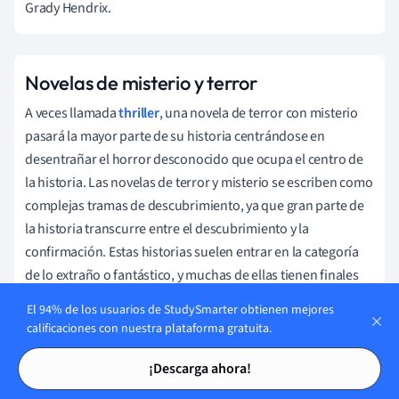
Grady Hendrix.
Novelas de misterio y terror
A veces llamada
thriller
, una novela de terror con misterio
pasará la mayor parte de su historia centrándose en
desentrañar el horror desconocido que ocupa el centro de
la historia. Las novelas de terror y misterio se escriben como
complejas tramas de descubrimiento, ya que gran parte de
la historia transcurre entre el descubrimiento y la
confirmación. Estas historias suelen entrar en la categoría
de lo extraño o fantástico, y muchas de ellas tienen finales
abiertos que permiten al lector sacar sus propias
El 94% de los usuarios de StudySmarter obtienen mejores
conclusiones.
calificaciones con nuestra plataforma gratuita.
Tarjetas de estudio
Tarjetas de estudio
Obras clave:
Sharp Objects
(2006) - Gillian Flynn,
Mexican
¡Descarga ahora!
Gothic
(2020) - Silvia Moreno-García,
El silencio de los