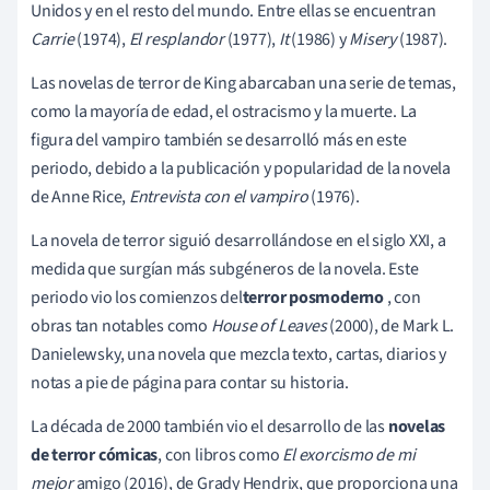
Unidos y en el resto del mundo. Entre ellas se encuentran
Carrie
(1974),
El resplandor
(1977),
It
(1986) y
Misery
(1987).
Las novelas de terror de King abarcaban una serie de temas,
como la mayoría de edad, el ostracismo y la muerte. La
figura del vampiro también se desarrolló más en este
periodo, debido a la publicación y popularidad de la novela
de Anne Rice,
Entrevista con el vampiro
(1976).
La novela de terror siguió desarrollándose en el siglo XXI, a
medida que surgían más subgéneros de la novela. Este
periodo vio los comienzos del
terror
posmoderno
, con
obras tan notables como
House of Leaves
(2000), de Mark L.
Danielewsky, una novela que mezcla texto, cartas, diarios y
notas a pie de página para contar su historia.
La década de 2000 también vio el desarrollo de las
novelas
de terror cómicas
, con libros como
El exorcismo de mi
mejor
amigo (2016), de Grady Hendrix, que proporciona una