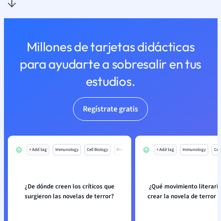
Millones de tarjetas didácticas
para ayudarte a sobresalir en tus
estudios.
Regístrate gratis
+ Add tag
Immunology
Cell Biology
Mo
+ Add tag
Immunology
Cell
¿De dónde creen los críticos que
¿Qué movimiento literari
surgieron las novelas de terror?
crear la novela de terror