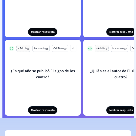
Mostrar respuesta
Mostrar respuesta
+ Add tag
Immunology
Cell Biology
Mo
+ Add tag
Immunology
Cell
¿En qué año se publicó El signo de los
¿Quién es el autor de El si
cuatro?
cuatro?
Mostrar respuesta
Mostrar respuesta