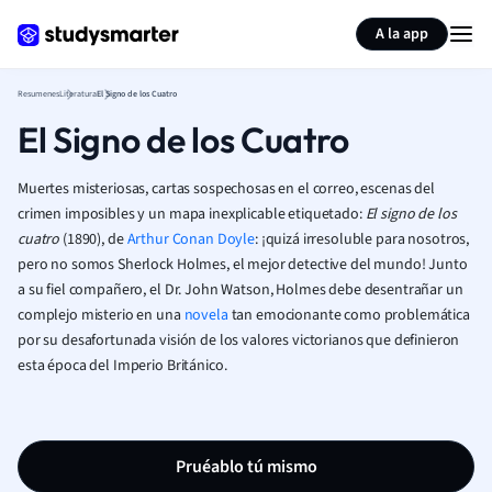
Generar tarjetas de aprendizaje
Resumir página
A la app
Resumenes
Literatura
El Signo de los Cuatro
El Signo de los Cuatro
Muertes misteriosas, cartas sospechosas en el correo, escenas del
crimen imposibles y un mapa inexplicable etiquetado:
El signo de los
cuatro
(1890), de
Arthur Conan Doyle
: ¡quizá irresoluble para nosotros,
pero no somos Sherlock Holmes, el mejor detective del mundo! Junto
a su fiel compañero, el Dr. John Watson, Holmes debe desentrañar un
complejo misterio en una
novela
tan emocionante como problemática
por su desafortunada visión de los valores victorianos que definieron
esta época
del Imperio Británico.
Pruéablo tú mismo