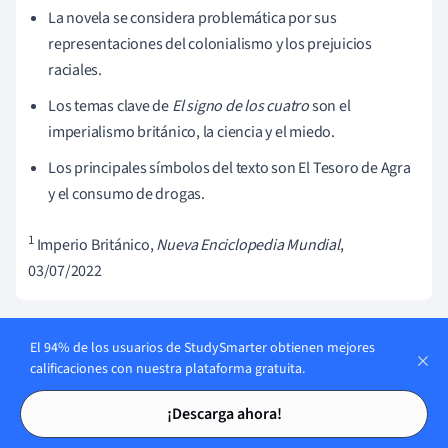
La novela se considera problemática por sus
representaciones del colonialismo y los prejuicios
raciales.
Los temas clave de
El signo de los cuatro
son el
imperialismo británico, la ciencia y el miedo.
Los principales símbolos del texto son El Tesoro de Agra
y el consumo de drogas.
1
Imperio Británico,
Nueva Enciclopedia Mundial
,
03/07/2022
El 94% de los usuarios de StudySmarter obtienen mejores
Temas similares en Literatura
calificaciones con nuestra plataforma gratuita.
Tarjetas de estudio
Tarjetas de estudio
Emily Brontë
¡Descarga ahora!
Villanelle