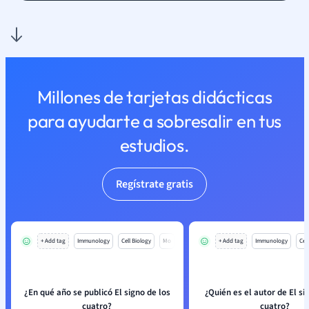
Millones de tarjetas didácticas
para ayudarte a sobresalir en tus
estudios.
Regístrate gratis
+ Add tag
Immunology
Cell Biology
Mo
+ Add tag
Immunology
Cell
¿En qué año se publicó El signo de los
¿Quién es el autor de El si
cuatro?
cuatro?