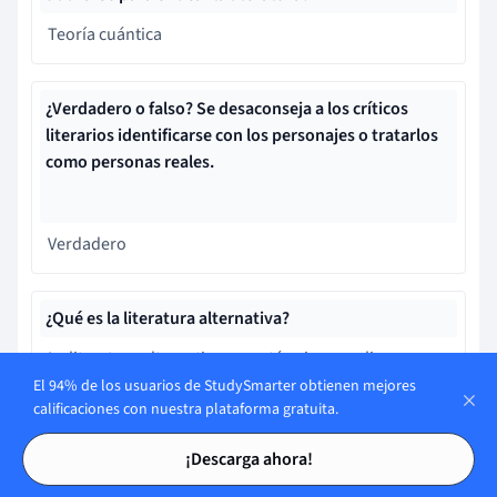
Teoría cuántica
¿Verdadero o falso? Se desaconseja a los críticos
literarios identificarse con los personajes o tratarlos
como personas reales.
Verdadero
¿Qué es la literatura alternativa?
La literatura alternativa es un término amplio para
referirse a la obra literaria que desafía las normas
El 94% de los usuarios de StudySmarter obtienen mejores
calificaciones con nuestra plataforma gratuita.
tradicionales, se niega a adherirse a un género o
formato predefinido y experimenta con el lenguaje y
Tarjetas de estudio
Tarjetas de estudio
¡Descarga ahora!
la estructura para narrar historias innovadoras y que
invitan a la reflexión.