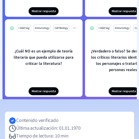
Mostrar respuesta
Mostrar respuesta
+ Add tag
Immunology
Cell Biology
Mo
+ Add tag
Immunology
Cell
¿Cuál NO es un ejemplo de teoría
¿Verdadero o falso? Se des
literaria que pueda utilizarse para
los críticos literarios identi
criticar la literatura?
los personajes o tratarl
personas reales.
Mostrar respuesta
Mostrar respuesta
Contenido verificado
Última actualización: 01.01.1970
Tiempo de lectura: 10 min