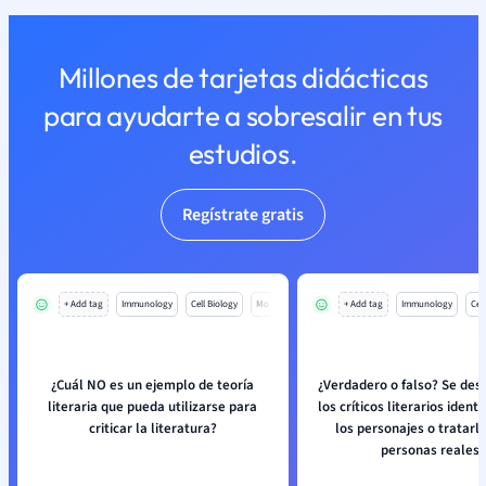
Millones de tarjetas didácticas
para ayudarte a sobresalir en tus
estudios.
Regístrate gratis
+ Add tag
Immunology
Cell Biology
Mo
+ Add tag
Immunology
Cell
¿Cuál NO es un ejemplo de teoría
¿Verdadero o falso? Se des
literaria que pueda utilizarse para
los críticos literarios identi
criticar la literatura?
los personajes o tratarl
personas reales.