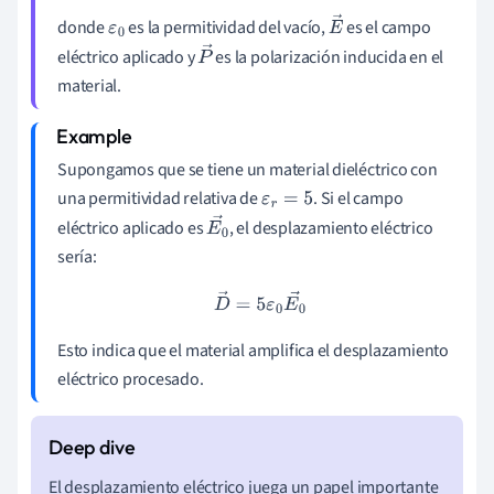
donde
es la permitividad del vacío,
es el campo
ε
0
E
eléctrico aplicado y
es la polarización inducida en el
→
P
material.
→
Supongamos que se tiene un material dieléctrico con
una permitividad relativa de
. Si el campo
ε
r
=
5
eléctrico aplicado es
, el desplazamiento eléctrico
E
0
sería:
→
D
→
=
5
ε
0
E
0
→
Esto indica que el material amplifica el desplazamiento
eléctrico procesado.
El desplazamiento eléctrico juega un papel importante