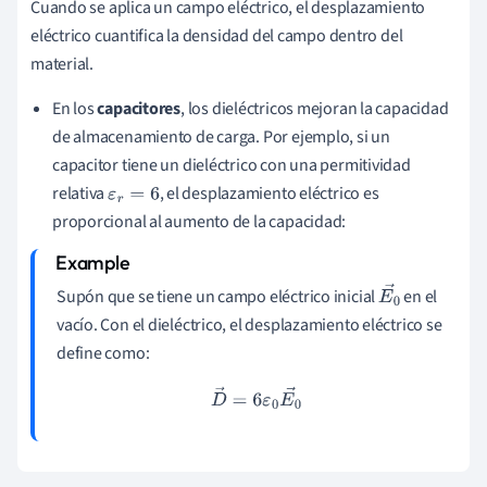
Cuando se aplica un campo eléctrico, el desplazamiento
eléctrico cuantifica la densidad del campo dentro del
material.
En los
capacitores
, los dieléctricos mejoran la capacidad
de almacenamiento de carga. Por ejemplo, si un
capacitor tiene un dieléctrico con una permitividad
relativa
, el desplazamiento eléctrico es
ε
r
=
6
proporcional al aumento de la capacidad:
Supón que se tiene un campo eléctrico inicial
en el
E
0
vacío. Con el dieléctrico, el desplazamiento eléctrico se
→
define como:
D
→
=
6
ε
0
E
0
→