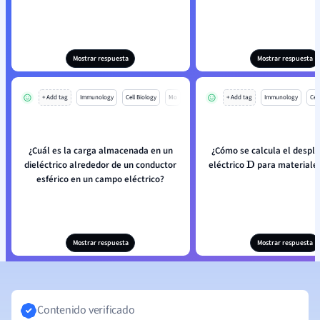
Mostrar respuesta
Mostrar respuesta
+ Add tag
Immunology
Cell Biology
Mo
+ Add tag
Immunology
Cell
¿Cuál es la carga almacenada en un
¿Cómo se calcula el despl
dieléctrico alrededor de un conductor
eléctrico
para materiales
D
esférico en un campo eléctrico?
Mostrar respuesta
Mostrar respuesta
Contenido verificado