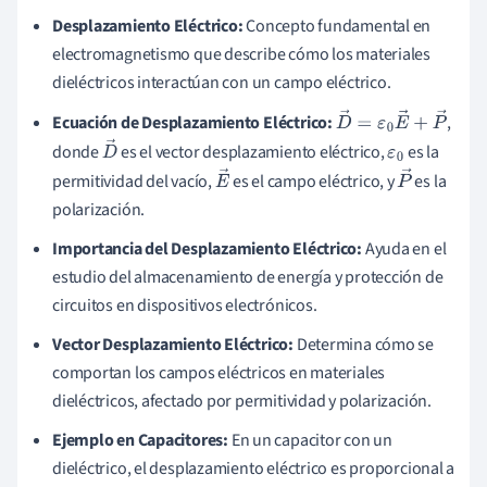
Desplazamiento Eléctrico:
Concepto fundamental en
electromagnetismo que describe cómo los materiales
dieléctricos interactúan con un campo eléctrico.
Ecuación de Desplazamiento Eléctrico:
,
D
→
=
ε
0
E
→
+
P
→
donde
es el vector desplazamiento eléctrico,
es la
D
ε
0
permitividad del vacío,
es el campo eléctrico, y
es la
→
E
P
polarización.
→
→
Importancia del Desplazamiento Eléctrico:
Ayuda en el
estudio del almacenamiento de energía y protección de
circuitos en dispositivos electrónicos.
Vector Desplazamiento Eléctrico:
Determina cómo se
comportan los campos eléctricos en materiales
dieléctricos, afectado por permitividad y polarización.
Ejemplo en Capacitores:
En un capacitor con un
dieléctrico, el desplazamiento eléctrico es proporcional a