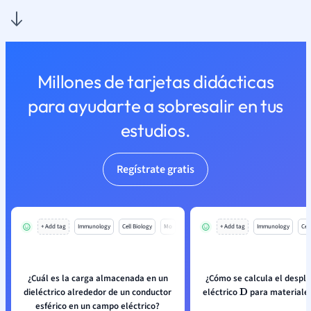
Millones de tarjetas didácticas
para ayudarte a sobresalir en tus
estudios.
Regístrate gratis
+ Add tag
Immunology
Cell Biology
Mo
+ Add tag
Immunology
Cell
¿Cuál es la carga almacenada en un
¿Cómo se calcula el despl
dieléctrico alrededor de un conductor
eléctrico
para materiales
D
esférico en un campo eléctrico?