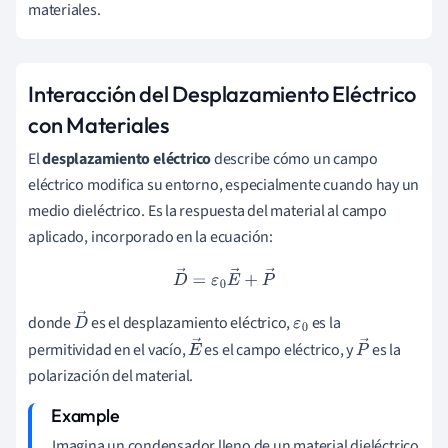
materiales.
Interacción del Desplazamiento Eléctrico
con Materiales
El
desplazamiento eléctrico
describe cómo un campo
eléctrico modifica su entorno, especialmente cuando hay un
medio dieléctrico. Es la respuesta del material al campo
aplicado, incorporado en la ecuación:
D
→
=
ε
0
E
→
+
P
→
donde
es el desplazamiento eléctrico,
es la
D
ε
0
permitividad en el vacío,
es el campo eléctrico, y
es la
→
E
P
polarización del material.
→
→
Imagina un condensador lleno de un material dieléctrico