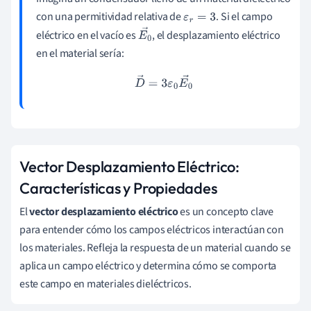
con una permitividad relativa de
. Si el campo
ε
r
=
3
eléctrico en el vacío es
, el desplazamiento eléctrico
E
0
en el material sería:
→
D
→
=
3
ε
0
E
0
→
Vector Desplazamiento Eléctrico:
Características y Propiedades
El
vector desplazamiento eléctrico
es un concepto clave
para entender cómo los campos eléctricos interactúan con
los materiales. Refleja la respuesta de un material cuando se
aplica un campo eléctrico y determina cómo se comporta
este campo en materiales dieléctricos.