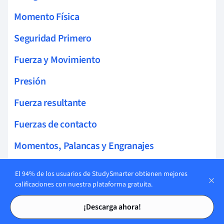
Momento Física
Seguridad Primero
Fuerza y Movimiento
Presión
Fuerza resultante
Fuerzas de contacto
Momentos, Palancas y Engranajes
Momentos y Equilibrio
El 94% de los usuarios de StudySmarter obtienen mejores
calificaciones con nuestra plataforma gratuita.
Conservación del momento
Tarjetas de estudio
Tarjetas de estudio
¡Descarga ahora!
Fuerzas de impacto