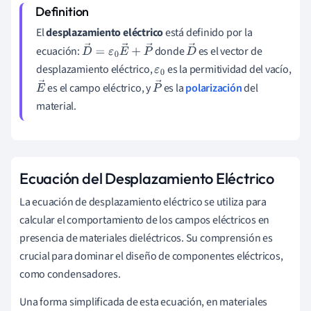
El
desplazamiento eléctrico
está definido por la
ecuación:
donde
es el vector de
D
→
=
ε
0
E
→
+
P
→
D
desplazamiento eléctrico,
es la permitividad del vacío,
ε
0
→
es el campo eléctrico, y
es la
polarización
del
E
P
material.
→
→
Ecuación del Desplazamiento Eléctrico
La ecuación de desplazamiento eléctrico se utiliza para
calcular el comportamiento de los campos eléctricos en
presencia de materiales dieléctricos. Su comprensión es
crucial para dominar el diseño de componentes eléctricos,
como condensadores.
Una forma simplificada de esta ecuación, en materiales