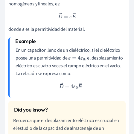
homogéneos y lineales, es:
D
→
=
ε
E
→
donde
es la permitividad del material.
ε
En un capacitor lleno de un dieléctrico, si el dieléctrico
posee una permitividad de
, el desplazamiento
ε
=
4
ε
0
eléctrico es cuatro veces el campo eléctrico en el vacío.
La relación se expresa como:
D
→
=
4
ε
0
E
→
Recuerda que el desplazamiento eléctrico es crucial en
el estudio de la capacidad de almacenaje de un