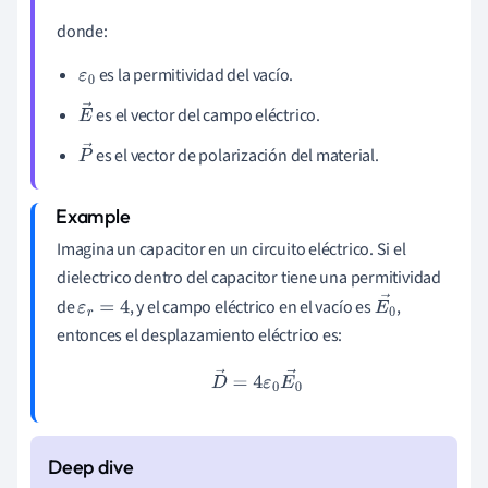
donde:
es la permitividad del vacío.
ε
0
es el vector del campo eléctrico.
E
→
es el vector de polarización del material.
P
→
Imagina un capacitor en un circuito eléctrico. Si el
dielectrico dentro del capacitor tiene una permitividad
de
, y el campo eléctrico en el vacío es
,
ε
r
=
4
E
0
entonces el desplazamiento eléctrico es:
→
D
→
=
4
ε
0
E
0
→