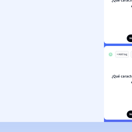
¿Qué caract
M
+ Add tag
¿Qué caract
M