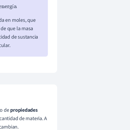
rgía
í
ida en moles, que
o de que la masa
tidad de sustancia
ular.
to de
propiedades
 cantidad de materia. A
 cambian.