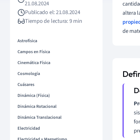
21.08.2024
cantida
Publicado el: 21.08.2024
altera 
Tiempo de lectura: 9 min
propied
de mate
Astrofísica
Campos en Física
Cinemática Física
Defi
Cosmología
Cuásares
Dinámica (Física)
Pr
Dinámica Rotacional
si
Dinámica Translacional
fo
Electricidad
pr
Electricidad y Magnetismo