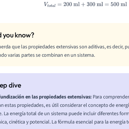
V
t
o
t
a
l
=
200
ml
+
300
ml
=
500
ml
erda que las propiedades extensivas son aditivas, es decir, 
do varias partes se combinan en un sistema.
undización en las propiedades extensivas:
Para comprender
an estas propiedades, es útil considerar el concepto de energ
. La energía total de un sistema puede incluir diferentes fo
ica, cinética y potencial. La fórmula esencial para la energía t