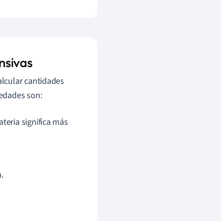
nsivas
lcular cantidades
edades son:
teria significa más
.