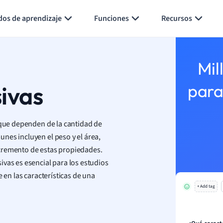
Generar tarjetas de aprendizaje
Resumir página
dos de aprendizaje
Funciones
Recursos
Mil
ivas
para
s que dependen de la cantidad de
nes incluyen el peso y el área,
ncremento de estas propiedades.
vas es esencial para los estudios
 en las características de una
+ Add tag