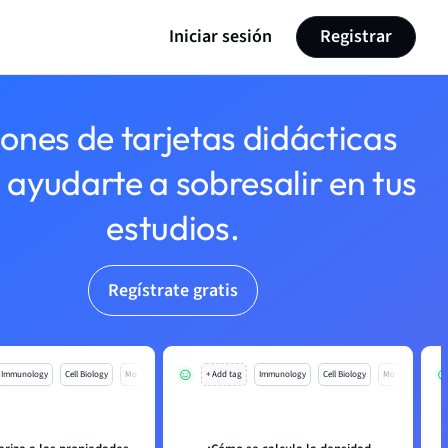
Iniciar sesión
Registrar
lones de tarjetas didácticas
 ayudarte a sobresalir en tus
estudios.
Regístrate gratis
Immunology
Cell Biology
Mo
+ Add tag
Immunology
Cell Biology
Mo