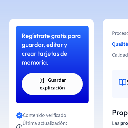
Proceso
Regístrate gratis para
guardar, editar y
Qualité
crear tarjetas de
Calida
memoria.
Guardar
explicación
Prop
Contenido verificado
Última actualización:
Las
pro