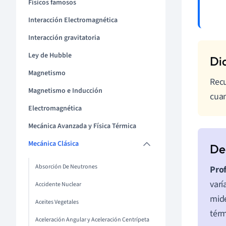
Físicos famosos
Interacción Electromagnética
Interacción gravitatoria
Ley de Hubble
Magnetismo
Recu
Magnetismo e Inducción
cuan
Electromagnética
Mecánica Avanzada y Física Térmica
Mecánica Clásica
Absorción De Neutrones
Prof
varí
Accidente Nuclear
mide
Aceites Vegetales
térm
Aceleración Angular y Aceleración Centrípeta