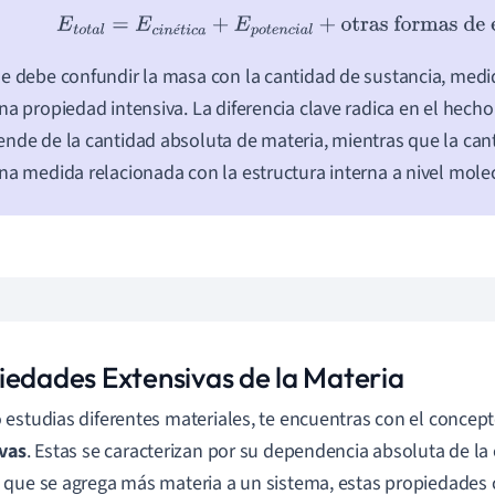
E
t
o
t
a
l
=
E
c
i
n
é
t
i
c
a
+
E
p
o
t
e
n
c
i
a
l
+
otras formas de ene
é
e debe confundir la masa con la cantidad de sustancia, med
na propiedad intensiva. La diferencia clave radica en el hech
nde de la cantidad absoluta de materia, mientras que la can
na medida relacionada con la estructura interna a nivel molec
iedades Extensivas de la Materia
estudias diferentes materiales, te encuentras con el concep
vas
. Estas se caracterizan por su dependencia absoluta de la
que se agrega más materia a un sistema, estas propiedades