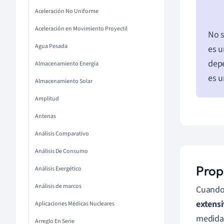
Aceleración No Uniforme
Aceleración en Movimiento Proyectil
No s
Agua Pesada
es u
depe
Almacenamiento Energía
es u
Almacenamiento Solar
Amplitud
Antenas
Análisis Comparativo
Análisis De Consumo
Prop
Análisis Exergético
Análisis de marcos
Cuando 
extensi
Aplicaciones Médicas Nucleares
medida 
Arreglo En Serie