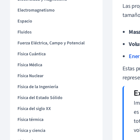
Las pro
Electromagnetismo
tamaño 
Espacio
Masa
Fluidos
Fuerza Eléctrica, Campo y Potencial
Vol
Física Cuántica
Ener
Física Médica
Estas p
Física Nuclear
represe
Física de la Ingeniería
Física del Estado Sólido
Im
Física del siglo XX
es
Física térmica
to
vo
Física y ciencia