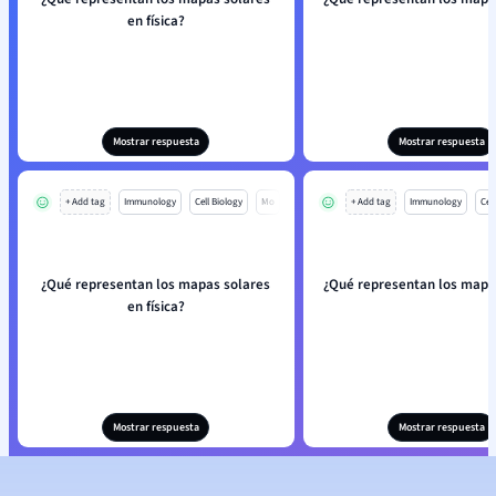
en física?
Mostrar respuesta
Mostrar respuesta
+ Add tag
Immunology
Cell Biology
Mo
+ Add tag
Immunology
Cell
¿Qué representan los mapas solares
¿Qué representan los mapa
en física?
Mostrar respuesta
Mostrar respuesta