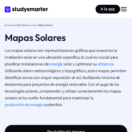
Generar tarjetas de aprendizaje
Resumir página
A la app
Resumenes
Física
Mecánica Clásica
Mapas Solares
Mapas Solares
Los mapas solares son representaciones gráficas que muestran la
irradiación solar en una ubicación específica, lo cual es crucial para
planificar instalaciones de
energía
solar y optimizar su
eficiencia
.
Utilizando datos meteorológicos y topográficos, estos mapas permiten
identificar zonas con mayor exposición al sol, facilitando la toma de
decisiones para proyectos de energía renovable. Con el auge de las
tecnologías solares, comprender y utilizar correctamente los mapas
solares se ha vuelto fundamental para maximizar la
producción de energía
sostenible.