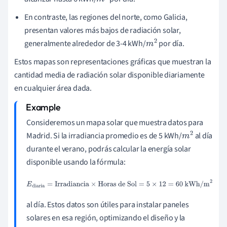
m
2
En contraste, las regiones del norte, como Galicia,
presentan valores más bajos de radiación solar,
generalmente alrededor de 3-4 kWh/
por día.
m
2
Estos mapas son representaciones gráficas que muestran la
cantidad media de radiación solar disponible diariamente
en cualquier área dada.
Consideremos un mapa solar que muestra datos para
Madrid. Si la irradiancia promedio es de 5 kWh/
al día
m
2
durante el verano, podrás calcular la energía solar
disponible usando la fórmula:
E
diaria
=
Irradiancia
×
Horas de Sol
=
5
×
12
=
60
kWh/m
2
al día. Estos datos son útiles para instalar paneles
solares en esa región, optimizando el diseño y la