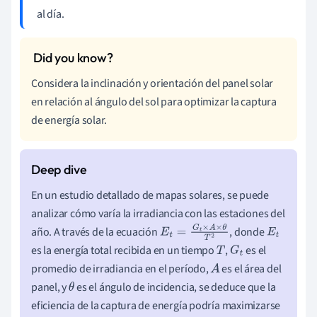
al día.
Considera la inclinación y orientación del panel solar
en relación al ángulo del sol para optimizar la captura
de energía solar.
En un estudio detallado de mapas solares, se puede
analizar cómo varía la irradiancia con las estaciones del
año. A través de la ecuación
, donde
E
t
=
G
t
×
A
×
θ
T
2
E
t
es la energía total recibida en un tiempo
,
es el
T
G
t
promedio de irradiancia en el período,
es el área del
A
panel, y
es el ángulo de incidencia, se deduce que la
θ
eficiencia de la captura de energía podría maximizarse