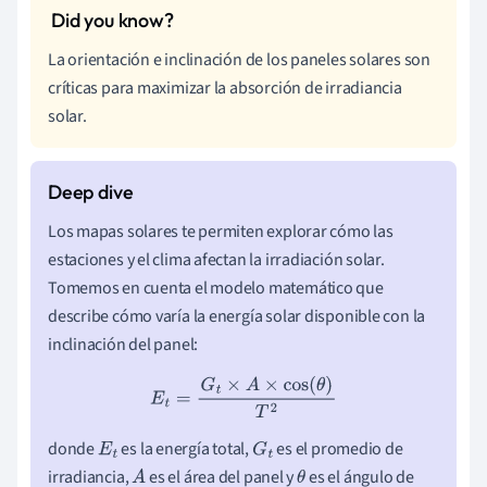
La orientación e inclinación de los paneles solares son
críticas para maximizar la absorción de irradiancia
solar.
Los mapas solares te permiten explorar cómo las
estaciones y el clima afectan la irradiación solar.
Tomemos en cuenta el modelo matemático que
describe cómo varía la energía solar disponible con la
inclinación del panel:
E
t
=
G
t
×
A
×
cos
(
θ
)
T
2
donde
es la energía total,
es el promedio de
E
t
G
t
irradiancia,
es el área del panel y
es el ángulo de
A
θ