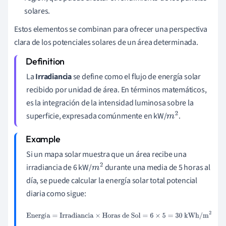
solares.
Estos elementos se combinan para ofrecer una perspectiva
clara de los potenciales solares de un área determinada.
La
Irradiancia
se define como el flujo de energía solar
recibido por unidad de área. En términos matemáticos,
es la integración de la intensidad luminosa sobre la
superficie, expresada comúnmente en kW/
.
m
2
Si un mapa solar muestra que un área recibe una
irradiancia de 6 kW/
durante una media de 5 horas al
m
2
día, se puede calcular la energía solar total potencial
diaria como sigue:
Energía
=
Irradiancia
×
Horas de Sol
=
6
×
5
=
30
kWh/m
2
í