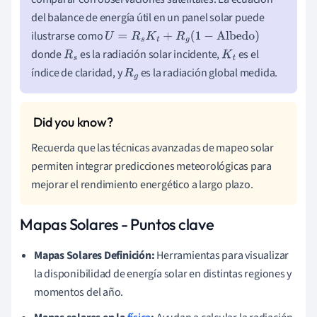
del balance de energía útil en un panel solar puede
ilustrarse como
U
=
R
s
K
t
+
R
g
(
1
−
Albedo
)
donde
es la radiación solar incidente,
es el
R
s
K
t
índice de claridad, y
es la radiación global medida.
R
g
Recuerda que las técnicas avanzadas de mapeo solar
permiten integrar predicciones meteorológicas para
mejorar el rendimiento energético a largo plazo.
Mapas Solares - Puntos clave
Mapas Solares Definición:
Herramientas para visualizar
la disponibilidad de energía solar en distintas regiones y
momentos del año.