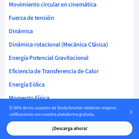
Movimiento circular en cinemática
Fuerza de tensión
Dinámica
Dinámica rotacional (Mecánica Clásica)
Energía Potencial Gravitacional
Eficiencia de Transferencia de Calor
Energía Eólica
Momento Física
El 94% de los usuarios de StudySmarter obtienen mejores
Seguridad Primero
calificaciones con nuestra plataforma gratuita.
Tarjetas de estudio
Tarjetas de estudio
Fuerza y Movimiento
¡Descarga ahora!
Presión