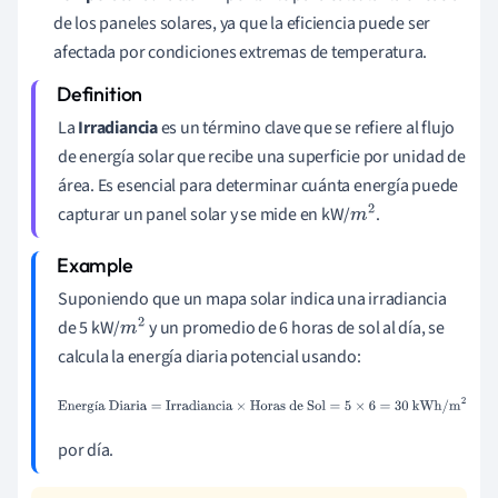
de los paneles solares, ya que la eficiencia puede ser
afectada por condiciones extremas de temperatura.
La
Irradiancia
es un término clave que se refiere al flujo
de energía solar que recibe una superficie por unidad de
área. Es esencial para determinar cuánta energía puede
capturar un panel solar y se mide en kW/
.
m
2
Suponiendo que un mapa solar indica una irradiancia
de 5 kW/
y un promedio de 6 horas de sol al día, se
m
2
calcula la energía diaria potencial usando:
Energía Diaria
=
Irradiancia
×
Horas de
í
Sol
=
5
×
6
=
30
kWh/m
2
por día.