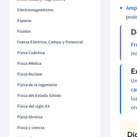
Ampl
Electromagnetismo
posic
Espacio
Fluidos
Fuerza Eléctrica, Campo y Potencial
Fr
Física Cuántica
mi
Física Médica
Física Nuclear
Un
Física de la Ingeniería
ca
Física del Estado Sólido
lu
Física del siglo XX
on
Física térmica
Física y ciencia