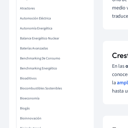
medio v
Atractores
traduce
Automoción Eléctrica
Autonomía Energética
Balance Energético Nuclear
Baterías Avanzadas
Crest
Benchmarking De Consumo
En las
o
Benchmarking Energético
conoc
Bioaditivos
la
ampl
Biocombustibles Sostenibles
hasta u
Bioeconomía
Biogás
Bioinnovación