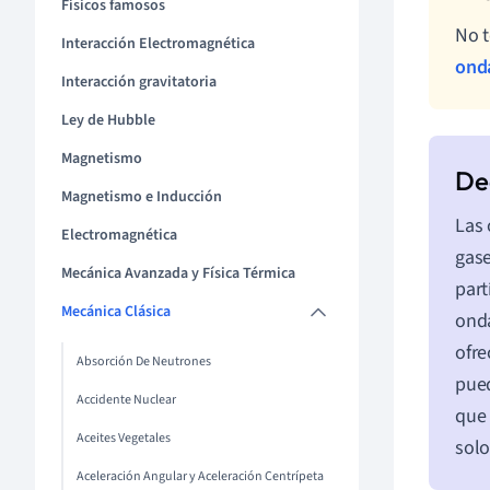
Físicos famosos
No t
Interacción Electromagnética
ond
Interacción gravitatoria
Ley de Hubble
Magnetismo
Magnetismo e Inducción
Las 
Electromagnética
gase
Mecánica Avanzada y Física Térmica
part
Mecánica Clásica
onda
ofre
Absorción De Neutrones
pued
Accidente Nuclear
que 
Aceites Vegetales
solo
Aceleración Angular y Aceleración Centrípeta