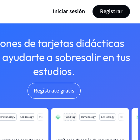
Iniciar sesión
Registrar
lones de tarjetas didácticas
 ayudarte a sobresalir en tus
estudios.
Regístrate gratis
Immunology
Cell Biology
Mo
+ Add tag
Immunology
Cell Biology
Mo