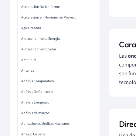
Aceleración No Uniforme
Aceleración en Movimiento Proyectil
Agua Pesada
Almacenamiento Energía
Cara
Almacenamiento Solar
Las
ond
Amplitud
comport
Antenas
son fun
Análisis Comparativo
tecnoló
Análisis De Consumo
Análisis Exergético
Análisis de marcos
Dire
Aplicaciones Médicas Nucleares
Arreglo En Serie
Una de 