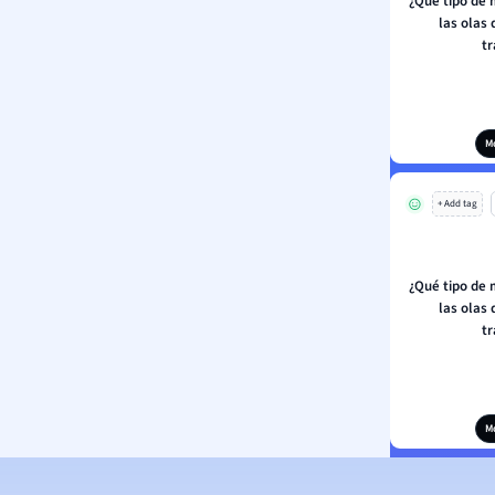
¿Qué tipo de 
las olas
t
M
+ Add tag
¿Qué tipo de 
las olas
t
M