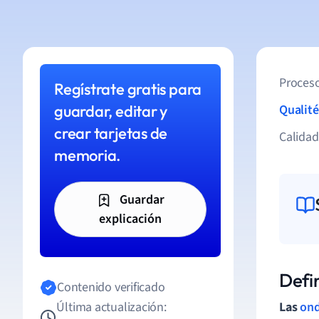
Proceso
Regístrate gratis para
guardar, editar y
Qualité
crear tarjetas de
Calida
memoria.
Guardar
explicación
Defi
Contenido verificado
Última actualización:
Las
on