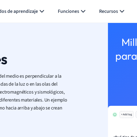
Generar tarjetas de aprendizaje
Resumir página
dos de aprendizaje
Funciones
Recursos
Mil
es
para
del medio es perpendicular a la
s de la luz o en las olas del
lectromagnéticos y sismológicos,
diferentes materiales. Un ejemplo
o hacia arriba y abajo se crean
+ Add tag