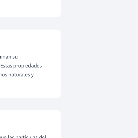
minan su
 Estas propiedades
os naturales y
ue las partículas del