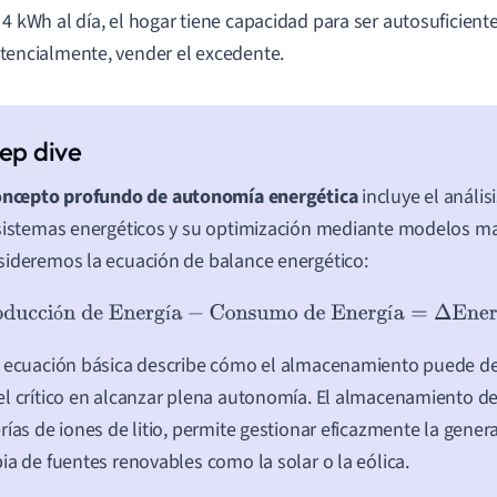
 4 kWh al día, el hogar tiene capacidad para ser autosuficient
tencialmente, vender el excedente.
oncepto profundo de autonomía energética
incluye el análisi
sistemas energéticos y su optimización mediante modelos m
ideremos la ecuación de balance energético:
Producción de Energía
−
Consumo de Energía
=
Δ
Energía 
ó
í
í
a ecuación básica describe cómo el almacenamiento puede 
l crítico en alcanzar plena autonomía. El almacenamiento de
rías de iones de litio, permite gestionar eficazmente la gener
ia de fuentes renovables como la solar o la eólica.