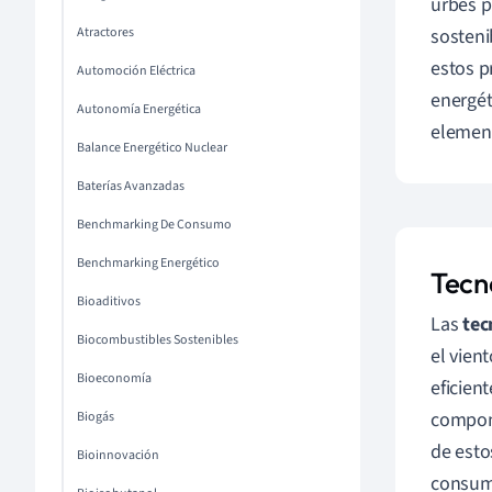
urbes p
Atractores
sosteni
estos p
Automoción Eléctrica
energét
Autonomía Energética
element
Balance Energético Nuclear
Baterías Avanzadas
Benchmarking De Consumo
Benchmarking Energético
Tecn
Bioaditivos
Las
tec
Biocombustibles Sostenibles
el vien
Bioeconomía
eficien
compone
Biogás
de esto
Bioinnovación
consumi