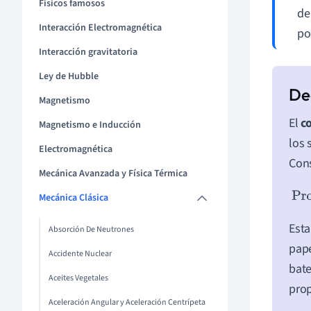
Físicos famosos
de
Interacción Electromagnética
po
Interacción gravitatoria
Ley de Hubble
Magnetismo
El
c
Magnetismo e Inducción
los 
Electromagnética
Cons
Mecánica Avanzada y Física Térmica
Mecánica Clásica
Est
Absorción De Neutrones
pape
Accidente Nuclear
bate
Aceites Vegetales
prop
Aceleración Angular y Aceleración Centrípeta