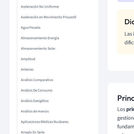
Aceleración No Uniforme
Aceleración en Movimiento Proyectil
Agua Pesada
Las 
Almacenamiento Energía
difi
Almacenamiento Solar
Amplitud
Antenas
Análisis Comparativo
Análisis De Consumo
Prin
Análisis Exergético
Los
pri
Análisis de marcos
gestion
Aplicaciones Médicas Nucleares
fundame
Arreglo En Serie