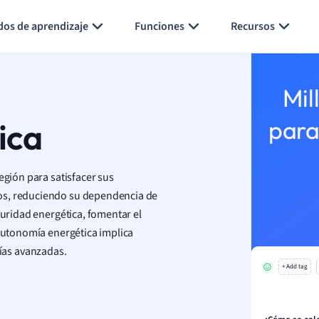
Generar tarjetas de aprendizaje
Resumir página
dos de aprendizaje
Funciones
Recursos
Mil
ica
para
egión para satisfacer sus
os, reduciendo su dependencia de
guridad energética, fomentar el
 autonomía energética implica
ías avanzadas.
+ Add tag