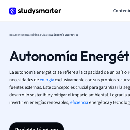
Conteni
Resumenes
Física
Mecánica Clásica
Autonomía Energética
Autonomía Energét
La autonomía energética se refiere a la capacidad de un país o r
necesidades de
energía
exclusivamente con sus propios recurs
fuentes externas. Este concepto es crucial para garantizar la se
desarrollo sostenible y mitigar el impacto ambiental. Lograr la
invertir en energías renovables,
eficiencia
energética y tecnolog
Pruéablo tú mismo