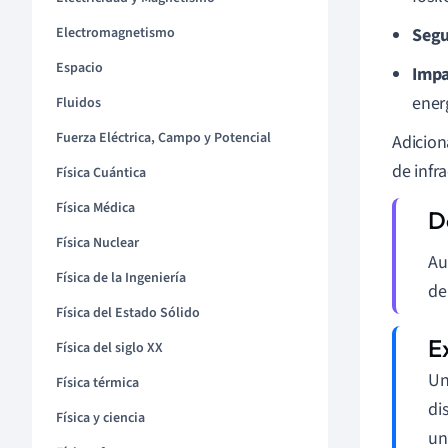
Electromagnetismo
Segu
Espacio
Impa
ener
Fluidos
Fuerza Eléctrica, Campo y Potencial
Adicion
de infr
Física Cuántica
Física Médica
Física Nuclear
Au
Física de la Ingeniería
de
Física del Estado Sólido
Física del siglo XX
Un
Física térmica
di
Física y ciencia
un