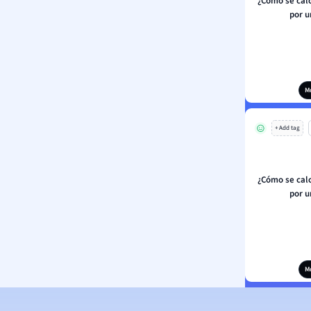
¿Cómo se cal
por u
M
+ Add tag
¿Cómo se cal
por u
M