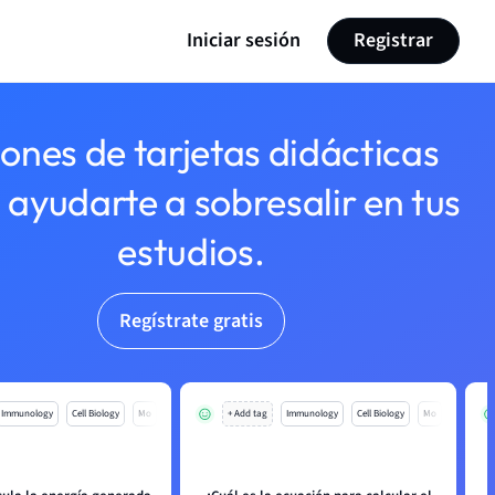
Iniciar sesión
Registrar
lones de tarjetas didácticas
 ayudarte a sobresalir en tus
estudios.
Regístrate gratis
Immunology
Cell Biology
Mo
+ Add tag
Immunology
Cell Biology
Mo