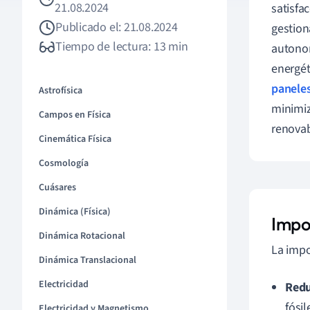
21.08.2024
satisfa
Publicado el: 21.08.2024
gestion
Tiempo de lectura: 13 min
autonom
energét
paneles
Astrofísica
minimiz
Campos en Física
renovab
Cinemática Física
Cosmología
Cuásares
Dinámica (Física)
Impo
Dinámica Rotacional
La impo
Dinámica Translacional
Electricidad
Redu
fósil
Electricidad y Magnetismo