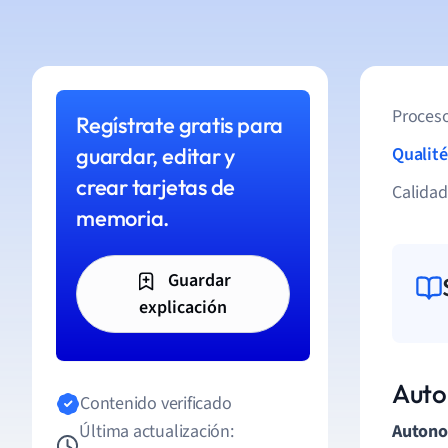
Proceso
Regístrate gratis para
guardar, editar y
Qualité
crear tarjetas de
Calida
memoria.
Guardar
explicación
Auto
Contenido verificado
Última actualización:
Autono