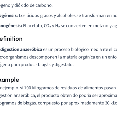
ógeno y dióxido de carbono.
ogénesis:
Los ácidos grasos y alcoholes se transforman en ace
nogénesis:
El acetato, CO₂ y H₂ se convierten en metano y ag
a
digestion anaeróbica
es un proceso biológico mediante el cu
croorganismos descomponen la materia orgánica en un ento
ígeno para producir biogás y digestato.
r ejemplo, si 100 kilogramos de residuos de alimentos pasan 
gestión anaeróbica, el producto obtenido podría ser aproxi
logramos de biogás, compuesto por aproximadamente 36 ki