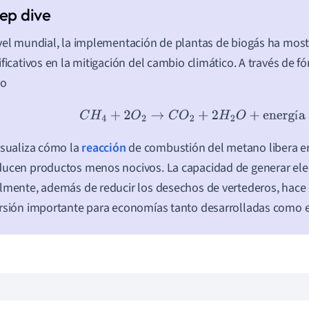
vel mundial, la implementación de plantas de biogás ha most
ificativos en la mitigación del cambio climático. A través de f
o
C
H
4
+
2
O
2
→
C
O
2
+
2
H
2
O
+
energía
í
isualiza cómo la
reacción
de combustión del metano libera en
ucen productos menos nocivos. La capacidad de generar elect
lmente, además de reducir los desechos de vertederos, hace
rsión importante para economías tanto desarrolladas como 