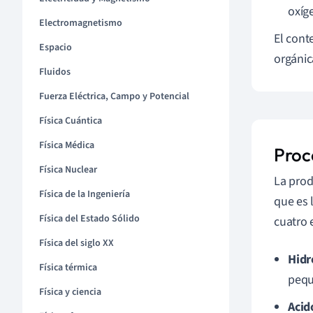
oxíg
Electromagnetismo
El cont
Espacio
orgánic
Fluidos
Fuerza Eléctrica, Campo y Potencial
Física Cuántica
Física Médica
Proc
Física Nuclear
La prod
Física de la Ingeniería
que es 
Física del Estado Sólido
cuatro 
Física del siglo XX
Hidró
Física térmica
pequ
Física y ciencia
Acid