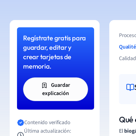
Proceso
Regístrate gratis para
guardar, editar y
Qualité
crear tarjetas de
Calida
memoria.
Guardar
explicación
Qué 
Contenido verificado
Última actualización:
El
biog