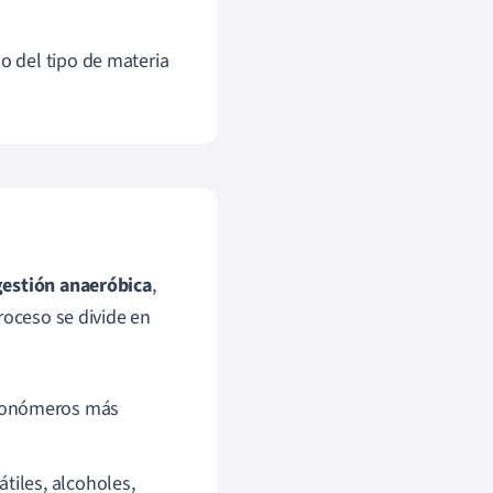
 del tipo de materia
gestión anaeróbica
,
roceso se divide en
monómeros más
tiles, alcoholes,