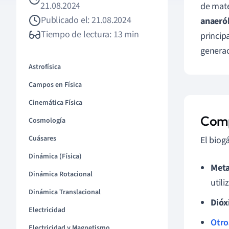
21.08.2024
de mate
Publicado el: 21.08.2024
anaeró
Tiempo de lectura: 13 min
princip
generac
Astrofísica
Campos en Física
Cinemática Física
Comp
Cosmología
Cuásares
El biog
Dinámica (Física)
Meta
Dinámica Rotacional
util
Dinámica Translacional
Dióx
Electricidad
Otro
Electricidad y Magnetismo