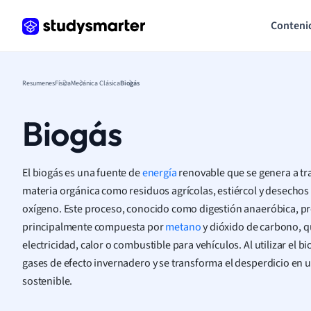
Conteni
Resumenes
Física
Mecánica Clásica
Biogás
Biogás
El biogás es una fuente de
energía
renovable que se genera a tr
materia orgánica como residuos agrícolas, estiércol y desechos
oxígeno. Este proceso, conocido como digestión anaeróbica, p
principalmente compuesta por
metano
y dióxido de carbono, q
electricidad, calor o combustible para vehículos. Al utilizar el b
gases de efecto invernadero y se transforma el desperdicio en u
sostenible.