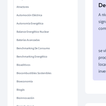
Atractores
A ni
Automoción Eléctrica
sign
Autonomía Energética
com
Balance Energético Nuclear
Baterías Avanzadas
Benchmarking De Consumo
se v
Benchmarking Energético
prod
loca
Bioaditivos
inve
Biocombustibles Sostenibles
Bioeconomía
Biogás
Bioinnovación