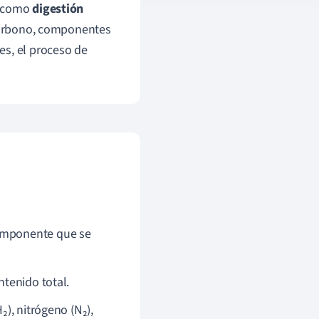
o como
digestión
carbono, componentes
es, el proceso de
componente que se
tenido total.
), nitrógeno (N₂),