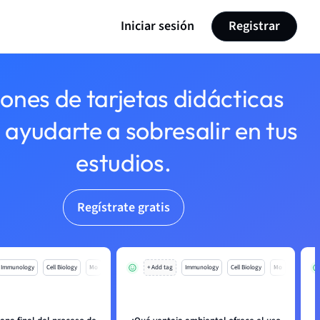
Iniciar sesión
Registrar
lones de tarjetas didácticas
 ayudarte a sobresalir en tus
estudios.
Regístrate gratis
Immunology
Cell Biology
Mo
+ Add tag
Immunology
Cell Biology
Mo