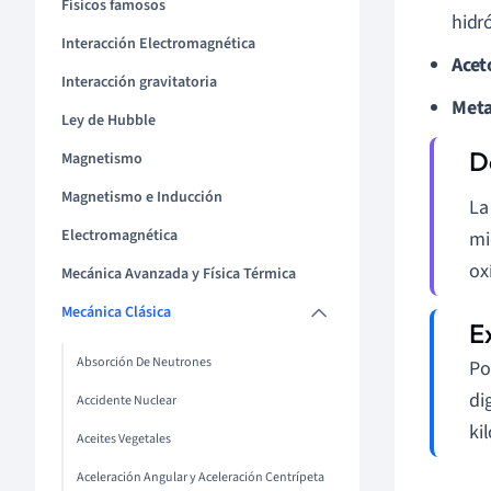
Físicos famosos
hidr
Interacción Electromagnética
Acet
Interacción gravitatoria
Meta
Ley de Hubble
Magnetismo
Magnetismo e Inducción
L
Electromagnética
mi
ox
Mecánica Avanzada y Física Térmica
Mecánica Clásica
Absorción De Neutrones
Po
di
Accidente Nuclear
ki
Aceites Vegetales
Aceleración Angular y Aceleración Centrípeta