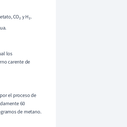
tato, CO₂ y H₂.
ua.
al los
rno carente de
por el proceso de
madamente 60
logramos de metano.