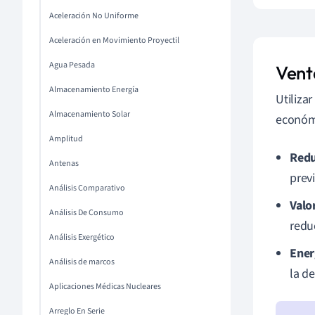
Aceleración No Uniforme
Aceleración en Movimiento Proyectil
Agua Pesada
Vent
Almacenamiento Energía
Utiliza
Almacenamiento Solar
económ
Amplitud
Redu
Antenas
previ
Análisis Comparativo
Valo
Análisis De Consumo
redu
Análisis Exergético
Ener
Análisis de marcos
la d
Aplicaciones Médicas Nucleares
Arreglo En Serie