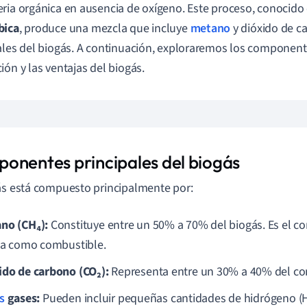
ria orgánica en ausencia de oxígeno. Este proceso, conocid
bica
, produce una mezcla que incluye
metano
y dióxido de 
ales del biogás. A continuación, exploraremos los component
ión y las ventajas del biogás.
onentes principales del biogás
ás está compuesto principalmente por:
no (CH₄):
Constituye entre un 50% a 70% del biogás. Es el 
iza como combustible.
ido de carbono (CO₂):
Representa entre un 30% a 40% del con
s
gases:
Pueden incluir pequeñas cantidades de hidrógeno (H₂