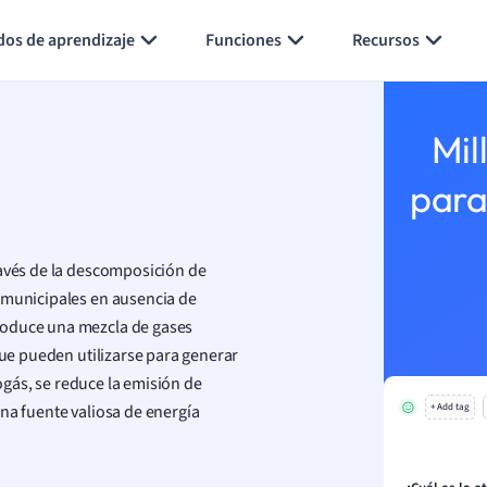
Generar tarjetas de aprendizaje
Resumir página
dos de aprendizaje
Funciones
Recursos
Mil
para
avés de la descomposición de
 municipales en ausencia de
roduce una mezcla de gases
ue pueden utilizarse para generar
iogás, se reduce la emisión de
na fuente valiosa de energía
+ Add tag