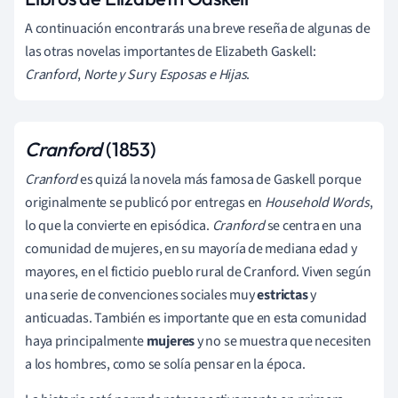
A continuación encontrarás una breve reseña de algunas de
las otras novelas importantes de Elizabeth Gaskell:
Cranford
,
Norte y Sur
y
Esposas e Hijas
.
Cranford
(1853)
Cranford
es quizá la novela más famosa de Gaskell porque
originalmente se publicó por entregas en
Household Words
,
lo que la convierte en episódica.
Cranford
se centra en una
comunidad de mujeres, en su mayoría de mediana edad y
mayores, en el ficticio pueblo rural de Cranford. Viven según
una serie de convenciones sociales muy
estrictas
y
anticuadas. También es importante que en esta comunidad
haya principalmente
mujeres
y no se muestra que necesiten
a los hombres, como se solía pensar en la época.