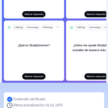
Mostrar respuesta
Mostrar respuesta
+ Add tag
Immunology
Cell Biology
Mo
+ Add tag
Immunology
Cell
¿Qué es StudySmarter?
¿Cómo me ayuda StudySm
estudiar de manera más e
Mostrar respuesta
Mostrar respuesta
Contenido verificado
Última actualización: 01.01.1970