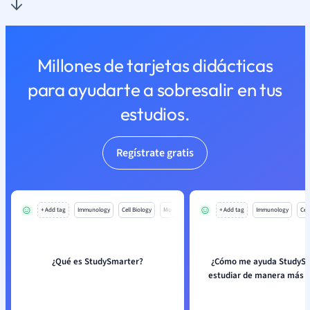
Millones de tarjetas didácticas
para ayudarte a sobresalir en tus
estudios.
Regístrate gratis
+ Add tag
Immunology
Cell Biology
Mo
+ Add tag
Immunology
Cell
¿Qué es StudySmarter?
¿Cómo me ayuda StudySm
estudiar de manera más e