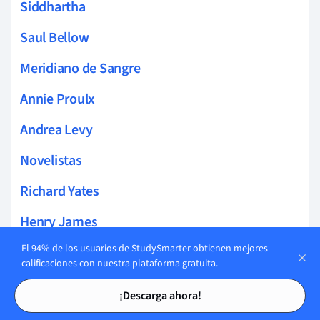
Siddhartha
Saul Bellow
Meridiano de Sangre
Annie Proulx
Andrea Levy
Novelistas
Richard Yates
Henry James
El 94% de los usuarios de StudySmarter obtienen mejores
Pat Barker
calificaciones con nuestra plataforma gratuita.
Thomas Paine
Tarjetas de estudio
Tarjetas de estudio
¡Descarga ahora!
Sheridan Le Fanu