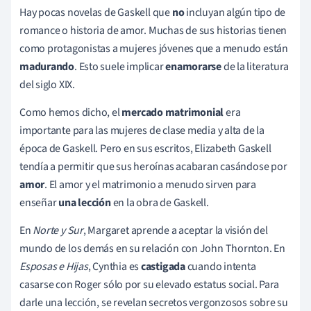
Hay pocas novelas de Gaskell que
no
incluyan algún tipo de
romance o historia de amor. Muchas de sus historias tienen
como protagonistas a mujeres jóvenes que a menudo están
madurando
. Esto suele implicar
enamorarse
de la literatura
del siglo XIX.
Como hemos dicho, el
mercado matrimonial
era
importante para las mujeres de clase media y alta de la
época de Gaskell. Pero en sus escritos, Elizabeth Gaskell
tendía a permitir que sus heroínas acabaran casándose por
amor
. El amor y el matrimonio a menudo sirven para
enseñar
una lección
en la obra de Gaskell.
En
Norte y Sur
, Margaret aprende a aceptar la visión del
mundo de los demás en su relación con John Thornton. En
Esposas e Hijas
, Cynthia es
castigada
cuando intenta
casarse con Roger sólo por su elevado estatus social. Para
darle una lección, se revelan secretos vergonzosos sobre su