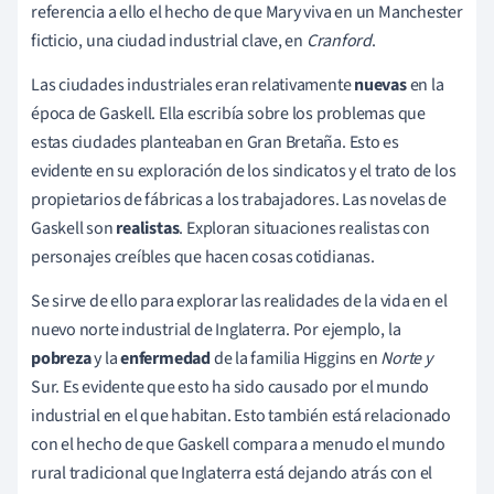
referencia a ello el hecho de que Mary viva en un Manchester
ficticio, una ciudad industrial clave, en
Cranford
.
Las ciudades industriales eran relativamente
nuevas
en la
época de Gaskell. Ella escribía sobre los problemas que
estas ciudades planteaban en Gran Bretaña. Esto es
evidente en su exploración de los sindicatos y el trato de los
propietarios de fábricas a los trabajadores. Las novelas de
Gaskell son
realistas
. Exploran situaciones realistas con
personajes creíbles que hacen cosas cotidianas.
Se sirve de ello para explorar las realidades de la vida en el
nuevo norte industrial de Inglaterra. Por ejemplo, la
pobreza
y la
enfermedad
de la familia Higgins en
Norte y
Sur. Es evidente que esto ha sido causado por el mundo
industrial en el que habitan. Esto también está relacionado
con el hecho de que Gaskell compara a menudo el mundo
rural tradicional que Inglaterra está dejando atrás con el