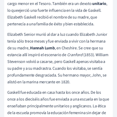
cargo menor en el Tesoro. También era un devoto
unitario
,
lo que
ejerció una fuerte influencia en la vida de Gaskell.
Elizabeth Gaskell recibió el nombre de su madre, que
pertenecía a una familia de éxito y bien establecida.
Elizabeth Senior murió al dar a luz cuando Elizabeth Junior
tenía sólo trece meses y fue enviada a vivir con la hermana
de su madre,
Hannah Lumb
, en Cheshire. Se cree que su
estancia allí inspiró el escenario de
Cranford
(1853). William
Stevenson volvió a casarse, pero Gaskell apenas visitaba a
su padre y a su madrastra. Cuando los visitaba, se sentía
profundamente desgraciada. Su hermano mayor, John, se
alistó en la marina mercante en 1820.
Gaskell fue educada en casa hasta los once años. De los
once a los dieciséis años fue enviada a una escuela en la que
enseñaban principalmente unitarios y anglicanos. La ética
de la escuela promovía la educación femenina sin dejar de