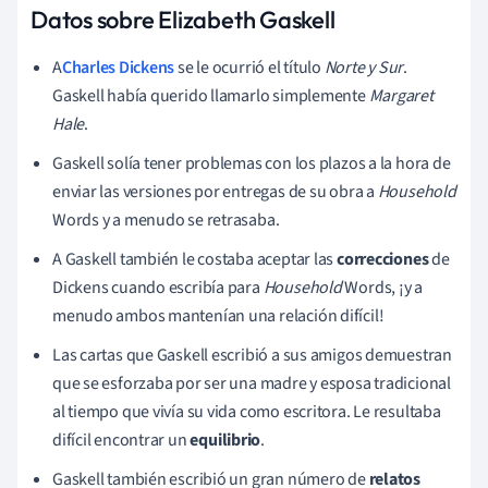
Datos sobre Elizabeth Gaskell
A
Charles Dickens
se le ocurrió el título
Norte y Sur
.
Gaskell había querido llamarlo simplemente
Margaret
Hale
.
Gaskell solía tener problemas con los plazos a la hora de
enviar las versiones por entregas de su obra a
Household
Words y a menudo se retrasaba.
A Gaskell también le costaba aceptar las
correcciones
de
Dickens cuando escribía para
Household
Words, ¡y a
menudo ambos mantenían una relación difícil!
Las cartas que Gaskell escribió a sus amigos demuestran
que se esforzaba por ser una madre y esposa tradicional
al tiempo que vivía su vida como escritora. Le resultaba
difícil encontrar un
equilibrio
.
Gaskell también escribió un gran número de
relatos