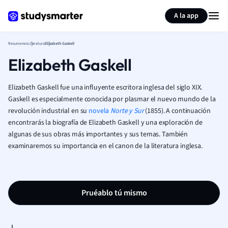
Generar tarjetas de aprendizaje
Resumir página
A la app
Resumenes
Literatura
Elizabeth Gaskell
Elizabeth Gaskell
Elizabeth Gaskell fue
una influyente escritora inglesa del siglo XIX.
Gaskell es especialmente conocida por plasmar el nuevo mundo de la
revolución industrial en su
novela
Norte y Sur
(1855). A continuación
encontrarás la biografía de Elizabeth Gaskell y una exploración de
algunas de sus obras más importantes y sus temas. También
examinaremos su importancia en el canon de la literatura inglesa.
Pruéablo tú mismo