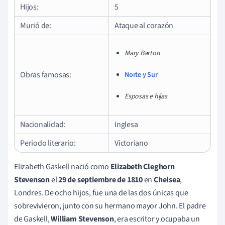
Hijos:
5
Murió de:
Ataque al corazón
Mary Barton
Obras famosas:
Norte y Sur
Esposas e hijas
Nacionalidad:
Inglesa
Periodo literario:
Victoriano
Elizabeth Gaskell nació como
Elizabeth Cleghorn
Stevenson
el
29 de septiembre de 1810
en
Chelsea
,
Londres. De ocho hijos, fue una de las dos únicas que
sobrevivieron, junto con su hermano mayor John. El padre
de Gaskell,
William Stevenson
, era escritor y ocupaba un