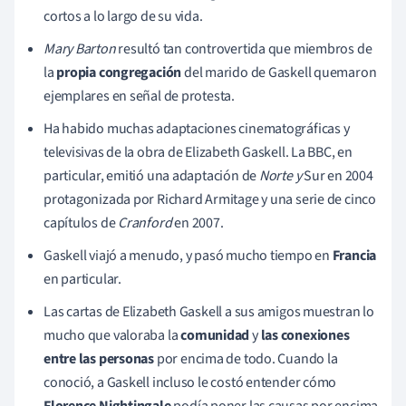
cortos a lo largo de su vida.
Mary Barton
resultó tan controvertida que miembros de
la
propia
congregación
del marido de Gaskell quemaron
ejemplares en señal de protesta.
Ha habido muchas adaptaciones cinematográficas y
televisivas de la obra de Elizabeth Gaskell. La BBC, en
particular, emitió una adaptación de
Norte y
Sur en 2004
protagonizada por Richard Armitage y una serie de cinco
capítulos de
Cranford
en 2007.
Gaskell viajó a menudo, y pasó mucho tiempo en
Francia
en particular.
Las cartas de Elizabeth Gaskell a sus amigos muestran lo
mucho que valoraba la
comunidad
y
las conexiones
entre las personas
por encima de todo. Cuando la
conoció, a Gaskell incluso le costó entender cómo
Florence Nightingale
podía poner las causas por encima