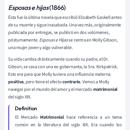
Esposas e hijas
(1866)
Ésta fue la última novela que escribió Elizabeth Gaskell antes
de su muerte y sigue inacabada. Una vez más, originalmente
publicada por entregas, se publicó en dos volúmenes,
póstumamente.
Esposas e Hijas
se centra en Molly Gibson,
una mujer joven y algo vulnerable.
Su vida cambia drásticamente cuando su padre, el Dr.
Gibson, se casa con una ex-gobernanta, la Sra. Kirkpatrick.
Esto era para que Molly tuviera una influencia materna
positiva
, pero tiene el efecto
contrario
. Vemos a Molly
navegar por el mundo del amor y el mercado
matrimonial
del siglo XIX.
El Mercado
Matrimonial
hace referencia a un tema
común en la literatura del siglo XIX. Era cuando los