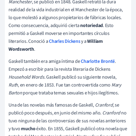
Manchester
, se publicó en 1848. Gaskell retrató la dura
realidad de la vida industrial en el Manchester de la época,
lo que molestó a algunos propietarios de fábricas locales.
Como consecuencia, adquirió cierta
notoriedad
. Esto
permitió a Gaskell moverse en importantes círculos
literarios. Conoció a
Charles Dickens
y a
William
Wordsworth
.
Gaskell también era amiga íntima de
Charlotte Brontë
.
Empezó a escribir para la revista literaria de Dickens
Household Words
. Gaskell publicó su siguiente novela,
Ruth
, en enero de 1853. Fue tan controvertida como
Mary
Barton
porque trataba temas sexuales e hijos ilegítimos.
Una de las novelas más famosas de Gaskell,
Cranford,
se
publicó poco después, en junio del mismo año.
Cranford
no
tuvo ninguna de las controversias de sus novelas anteriores
y tuvo
mucho
éxito. En 1855, Gaskell publicó otra novela que