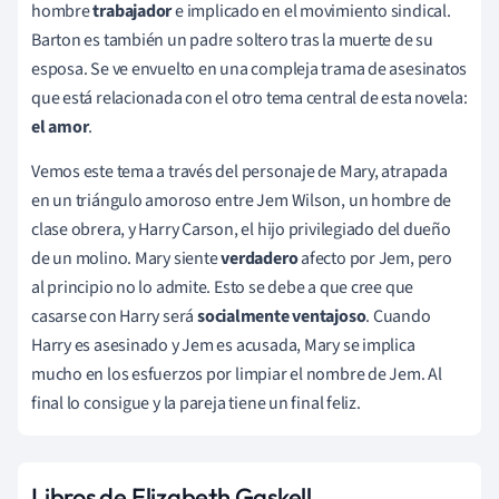
hombre
trabajador
e implicado en el movimiento sindical.
Barton es también un padre soltero tras la muerte de su
esposa. Se ve envuelto en una compleja trama de asesinatos
que está relacionada con el otro tema central de esta novela:
el amor
.
Vemos este tema a través del personaje de Mary, atrapada
en un triángulo amoroso entre Jem Wilson, un hombre de
clase obrera, y Harry Carson, el hijo privilegiado del dueño
de un molino. Mary siente
verdadero
afecto por Jem, pero
al principio no lo admite. Esto se debe a que cree que
casarse con Harry será
socialmente ventajoso
. Cuando
Harry es asesinado y Jem es acusada, Mary se implica
mucho en los esfuerzos por limpiar el nombre de Jem. Al
final lo consigue y la pareja tiene un final feliz.
Libros de Elizabeth Gaskell