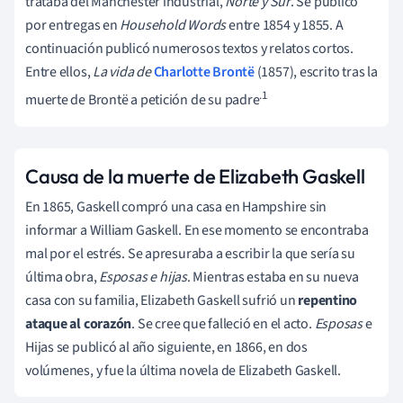
trataba del Manchester industrial,
Norte y Sur
. Se publicó
por entregas en
Household Words
entre 1854 y 1855. A
continuación publicó numerosos textos y relatos cortos.
Entre ellos,
La vida de
Charlotte Brontë
(1857), escrito tras la
.1
muerte de Brontë a petición de su padre
Causa de la muerte de Elizabeth Gaskell
En 1865, Gaskell compró una casa en Hampshire sin
informar a William Gaskell. En ese momento se encontraba
mal por el estrés. Se apresuraba a escribir la que sería su
última obra,
Esposas e hijas
. Mientras estaba en su nueva
casa con su familia, Elizabeth Gaskell sufrió un
repentino
ataque al corazón
. Se cree que falleció en el acto.
Esposas
e
Hijas se publicó al año siguiente, en 1866, en dos
volúmenes, y fue la última novela de Elizabeth Gaskell.