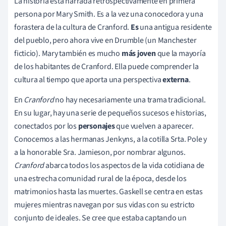
La historia está narrada retrospectivamente en primera
persona por Mary Smith. Es a la vez una conocedora y una
forastera de la cultura de Cranford.
Es
una antigua residente
del pueblo, pero ahora vive en Drumble (un Manchester
ficticio). Mary también es mucho
más joven
que la mayoría
de los habitantes de Cranford. Ella puede comprender la
cultura al tiempo que aporta una perspectiva
externa
.
En
Cranford
no hay necesariamente una trama tradicional.
En su lugar, hay una serie de pequeños sucesos e historias,
conectados por los
personajes
que vuelven a aparecer.
Conocemos a las hermanas Jenkyns, a la cotilla Srta. Pole y
a la honorable Sra. Jamieson, por nombrar algunos.
Cranford
abarca todos los aspectos de la vida cotidiana de
una estrecha comunidad rural de la época, desde los
matrimonios hasta las muertes. Gaskell se centra en estas
mujeres mientras navegan por sus vidas con su estricto
conjunto de ideales. Se cree que estaba captando un