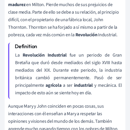
madurez
en Milton. Pierde muchos de sus prejuicios de
clase media. Parte de ello se debe a su relación, al principio
difícil, con el propietario de una fábrica local, John
Thornton. Thornton se ha forjado a sí mismo a partir de la
pobreza, cada vez más común en la
Revolución
Industrial.
La
Revolución Industrial
fue un periodo de Gran
Bretaña que duró desde mediados del siglo XVIII hasta
mediados del XIX. Durante este periodo, la industria
británica cambió permanentemente. Pasó de ser
principalmente
agrícola
a ser
industrial
y mecánica. El
impacto de esto aún se siente hoy en día.
Aunque Mary y John coinciden en pocas cosas, sus
interacciones con él enseñan a Mary a respetar las
opiniones y visiones del mundo de los demás. También
aprende mucho pasando tiempo con los pobres de Milton,