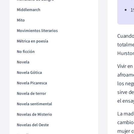
1
Middlemarch
Mito
Movimientos literarios
Cuando 
Métrica en poesía
totalme
No ficción
Hurston
Novela
Vivir e
Novela Gótica
afroame
los neg
Novela Picaresca
sirve d
Novela de terror
el ensa
Novela sentimental
La madr
Novelas de Misterio
cambio 
Novelas del Oeste
mujer c