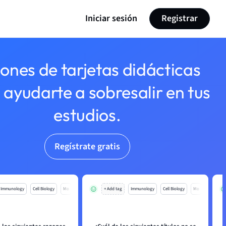
Iniciar sesión
Registrar
lones de tarjetas didácticas
 ayudarte a sobresalir en tus
estudios.
Regístrate gratis
Immunology
Cell Biology
Mo
+ Add tag
Immunology
Cell Biology
Mo