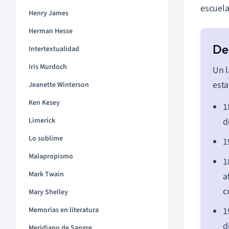
escuela
Henry James
Herman Hesse
Intertextualidad
Iris Murdoch
Un l
est
Jeanette Winterson
Ken Kesey
1
d
Limerick
Lo sublime
1
Malapropismo
1
Mark Twain
a
c
Mary Shelley
1
Memorias en literatura
d
Meridiano de Sangre