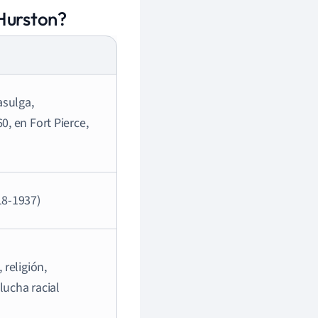
Hurston?
asulga,
, en Fort Pierce,
18-1937)
 religión,
lucha racial