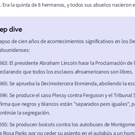
. Era la quinta de 8 hermanos, y todos sus abuelos nacieron e
apso de cien años de acontecimientos significativos en los De
adounidenses:
863: El presidente Abraham Lincoln hace la Proclamación de 
eclarando que todos los esclavos afroamericanos son libres.
965: Se aprueba la Decimotercera Enmienda, aboliendo la esc
896: Se produce el caso Plessy contra Ferguson y el Tribuna
firma que negros y blancos están "separados pero iguales", 
ontinúe la segregación.
955: Se producen boicots contra los autobuses de Montgomer
e Rosa Parks por no ceder su asiento en el autobús a un hom