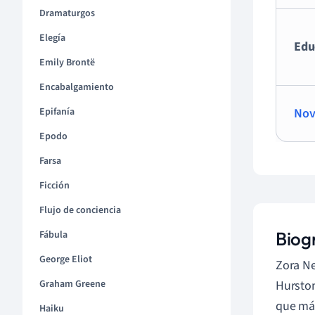
Dramaturgos
Elegía
Edu
Emily Brontë
Encabalgamiento
Nov
Epifanía
Epodo
Farsa
Ficción
Flujo de conciencia
Biog
Fábula
George Eliot
Zora Ne
Hurston
Graham Greene
que más
Haiku