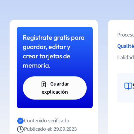
Proceso
Regístrate gratis para
guardar, editar y
Qualité
crear tarjetas de
Calida
memoria.
Guardar
explicación
Contenido verificado
Publicado el: 29.09.2023