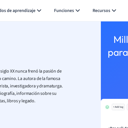
Generar tarjetas de aprendizaje
Resumir página
dos de aprendizaje
Funciones
Recursos
Mil
para
siglo XX nunca frenó la pasión de
o camino. La autora de la famosa
rista, investigadora y dramaturga.
biografía, información sobre su
as, libros y legado.
+ Add tag