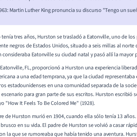
963: Martin Luther King pronuncia su discurso "Tengo un sue
tenía tres años, Hurston se trasladó a Eatonville, uno de lo
nte negros de Estados Unidos, situado a seis millas al norte 
 consideraba Eatonville su ciudad natal y pasó allí la mayor p
n Eatonville, FL, proporcionó a Hurston una experiencia libera
ricana a una edad temprana, ya que la ciudad representaba el
ros estadounidenses en una comunidad separada de la socied
e escenario para gran parte de sus escritos. Hurston escribió so
yo "How It Feels To Be Colored Me" (1928).
e de Hurston murió en 1904, cuando ella sólo tenía 13 años.
brusco en su vida. El padre de Hurston se volvió a casar rá
on la que se rumoreaba que había tenido una aventura. Hurs