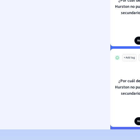
¿Por cuál de
Hurston no pu
secundario
M
+ Add tag
¿Por cuál de
Hurston no pu
secundario
M