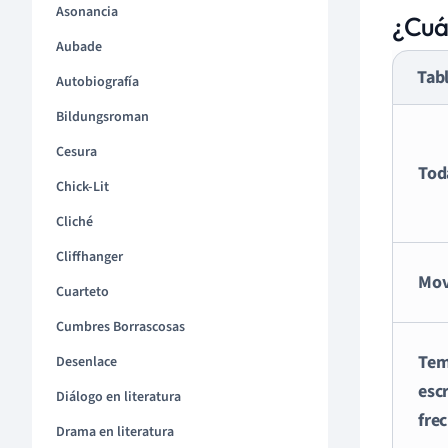
Asonancia
¿Cuá
Aubade
Tab
Autobiografía
Bildungsroman
Cesura
Tod
Chick-Lit
Cliché
Cliffhanger
Mov
Cuarteto
Cumbres Borrascosas
Tem
Desenlace
esc
Diálogo en literatura
fre
Drama en literatura