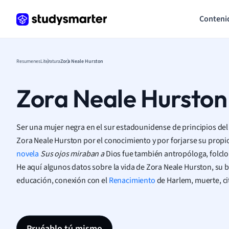
Conteni
Resumenes
Literatura
Zora Neale Hurston
Zora Neale Hurston
Ser una mujer negra en el sur estadounidense de principios del 
Zora Neale Hurston por el conocimiento y por forjarse su propi
novela
Sus ojos miraban a
Dios fue también antropóloga, folclo
He aquí algunos datos sobre la vida de Zora Neale Hurston, su 
educación, conexión con el
Renacimiento
de Harlem, muerte, cit
Pruéablo tú mismo