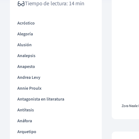
Tiempo de lectura: 14 min
Acróstico
Alegoría
Alusión
Analepsis
Anapesto
Andrea Levy
Annie Proulx
Antagonista en literatura
Zora Neale 
Antítesis
Anáfora
Arquetipo