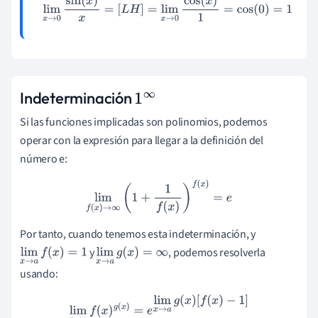
lim
x
→
0
sin
(
x
)
x
=
[
L
H
]
=
lim
x
→
0
cos
(
x
)
1
=
cos
(
0
)
=
1
Indeterminación
1
∞
Si las funciones implicadas son polinomios, podemos
operar con la expresión para llegar a la definición del
número e:
lim
f
(
x
)
→
∞
(
1
+
1
f
(
x
)
)
f
(
x
)
=
e
Por tanto, cuando tenemos esta indeterminación, y
y
, podemos resolverla
lim
x
→
a
f
(
x
)
=
1
lim
x
→
a
g
(
x
)
=
∞
usando:
lim
x
→
a
f
(
x
)
g
(
x
)
=
e
lim
x
→
a
g
(
x
)
[
f
(
x
)
−
1
]