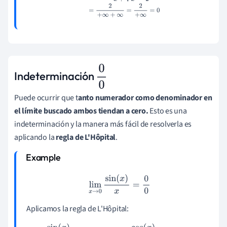
Indeterminación
0
0
Puede ocurrir que t
anto numerador como denominador en
el límite buscado ambos tiendan a cero.
Esto es una
indeterminación y la manera más fácil de resolverla es
aplicando la
regla de L'Hôpital
.
lim
x
→
0
sin
(
x
)
x
=
0
0
Aplicamos la regla de L'Hôpital: