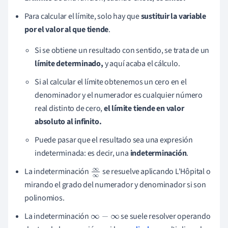
Para calcular el límite, solo hay que
sustituir la variable
por el valor al que tiende
.
Si se obtiene un resultado con sentido, se trata de un
límite determinado,
y aquí acaba el cálculo.
Si al calcular el límite obtenemos un cero en el
denominador y el numerador es cualquier número
real distinto de cero,
el límite tiende en valor
absoluto al infinito.
Puede pasar que el resultado sea una expresión
indeterminada: es decir, una
indeterminación
.
La indeterminación
se resuelve aplicando L'Hôpital o
∞
mirando el grado del numerador y denominador si son
∞
polinomios.
La indeterminación
se suele resolver operando
∞
−
∞