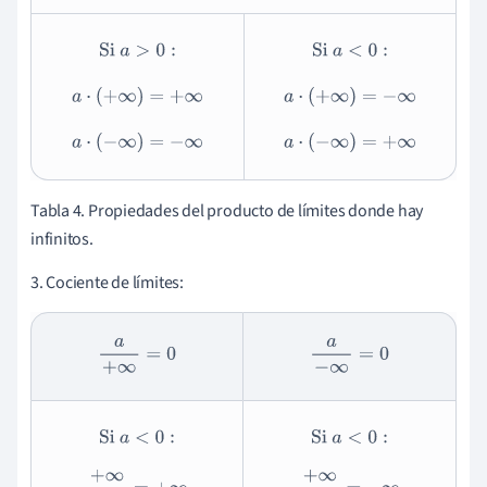
Si
a
>
0
:
Si
a
<
0
:
a
·
(
+
∞
)
=
+
∞
a
·
(
+
∞
)
=
−
∞
a
·
(
−
∞
)
=
−
∞
a
·
(
−
∞
)
=
+
∞
Tabla 4. Propiedades del producto de límites donde hay
infinitos.
3. Cociente de límites:
a
+
∞
=
0
a
−
∞
=
0
Si
a
<
0
:
Si
a
<
0
:
+
∞
a
=
+
∞
+
∞
a
=
−
∞