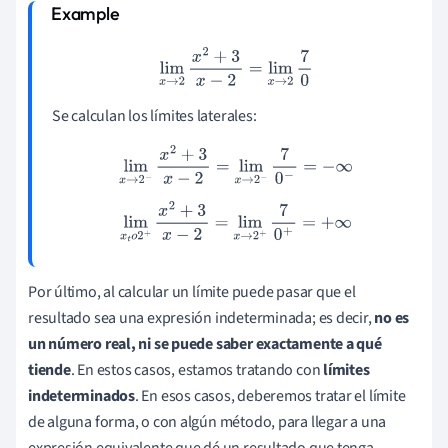
lim
x
→
2
x
2
+
3
x
−
2
=
lim
x
→
2
7
0
Se calculan los límites laterales:
lim
x
→
2
−
x
2
+
3
x
−
2
=
lim
x
→
2
−
7
0
−
=
−
∞
lim
x
t
o
2
+
x
2
+
3
x
−
2
=
lim
x
→
2
+
7
0
+
=
+
∞
Por último, al calcular un límite puede pasar que el
resultado sea una expresión indeterminada; es decir,
n
o es
un número real, ni se puede saber exactamente a qué
tiende
. En estos casos, estamos tratando con
límites
indeterminados
. En esos casos, deberemos tratar el límite
de alguna forma, o con algún método, para llegar a una
expresión equivalente que dé un resultado que tenga