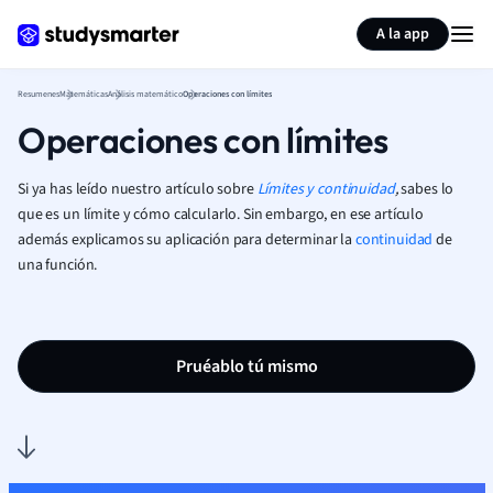
Generar tarjetas de aprendizaje
Resumir página
A la app
Resumenes
Matemáticas
Análisis matemático
Operaciones con límites
Operaciones con límites
Si ya has leído nuestro artículo sobre
Límites y continuidad
,
sabes lo
que es un límite y cómo calcularlo. Sin embargo, en ese artículo
además explicamos su aplicación para determinar la
continuidad
de
una función.
Pruéablo tú mismo