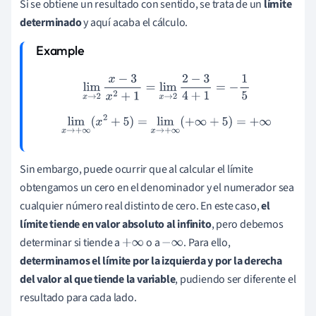
Si se obtiene un resultado con sentido, se trata de un
límite
determinado
y aquí acaba el cálculo.
lim
x
→
2
x
−
3
x
2
+
1
=
lim
x
→
2
2
−
3
4
+
1
=
−
1
5
lim
x
→
+
∞
(
x
2
+
5
)
=
lim
x
→
+
∞
(
+
∞
+
5
)
=
+
∞
Sin embargo, puede ocurrir que al calcular el límite
obtengamos un cero en el denominador y el numerador sea
cualquier número real distinto de cero. En este caso,
el
límite tiende en valor absoluto al infinito
, pero debemos
determinar si tiende a
o a
. Para ello,
+
∞
−
∞
determinamos el límite por la izquierda y por la derecha
del valor al que tiende la variable
, pudiendo ser diferente el
resultado para cada lado.