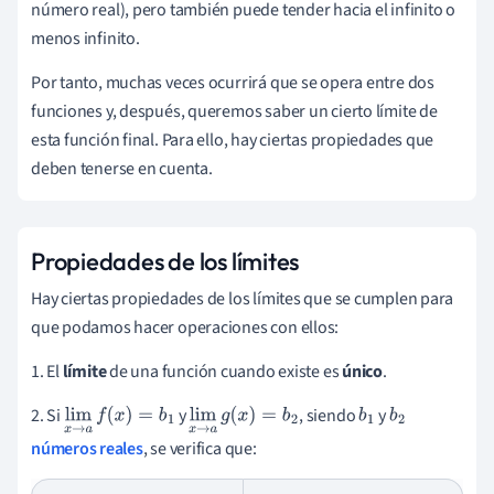
número real), pero también puede tender hacia el infinito o
menos infinito.
Por tanto, muchas veces ocurrirá que se opera entre dos
funciones y, después, queremos saber un cierto límite de
esta función final. Para ello, hay ciertas propiedades que
deben tenerse en cuenta.
Propiedades de los límites
Hay ciertas propiedades de los límites que se cumplen para
que podamos hacer operaciones con ellos:
1. El
límite
de una función cuando existe es
único
.
2. Si
y
, siendo
y
lim
x
→
a
f
(
x
)
=
b
1
lim
x
→
a
g
(
x
)
=
b
2
b
b
1
2
números reales
, se verifica que: