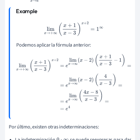
lim
x
→
+
∞
(
x
+
1
x
−
3
)
x
+
2
=
1
∞
Podemos aplicar la fórmula anterior:
lim
x
→
+
∞
(
x
+
1
x
−
3
)
x
+
2
=
e
lim
x
→
∞
(
x
−
2
)
(
x
+
1
x
−
3
−
1
)
=
=
e
lim
x
→
∞
(
x
−
2
)
(
4
x
−
3
)
=
=
e
lim
x
→
∞
(
4
x
−
8
x
−
3
)
=
=
e
4
Por último, existen otras indeterminaciones:
La indeterminación
se puede reexpresar para dar