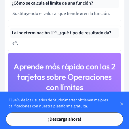
¿Cómo se calcula el límite de una función?
Sustituyendo el valor al que tiende
en la función.
x
La indeterminación
, ¿qué tipo de resultado da?
1
∞
.
e
a
Aprende más rápido con las 2
tarjetas sobre Operaciones
con límites
Regístrate gratis para acceder a todas nuestras tarjetas.
El 94% de los usuarios de StudySmarter obtienen mejores
calificaciones con nuestra plataforma gratuita.
Tarjetas de estudio
Tarjetas de estudio
¡Descarga ahora!