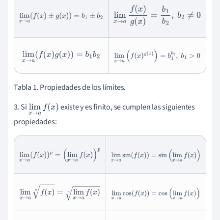
lim
x
→
a
f
(
x
)
g
(
x
)
=
b
1
b
2
,
b
2
≠
0
lim
x
→
a
(
f
(
x
)
±
g
(
x
)
)
=
b
1
±
b
2
lim
x
→
a
(
f
(
x
)
g
(
x
)
)
=
b
1
b
2
lim
x
→
a
(
f
(
x
)
g
(
x
)
)
=
b
1
b
2
,
b
1
>
0
Tabla 1. Propiedades de los límites.
3. Si
existe y es finito, se cumplen las siguientes
lim
x
→
a
f
(
x
)
propiedades:
lim
x
→
a
(
f
(
x
)
)
p
=
lim
x
→
a
sin
(
f
(
x
)
)
=
sin
(
lim
x
→
a
f
(
x
)
)
(
lim
x
→
a
f
(
x
)
)
p
lim
x
→
a
f
(
x
)
n
=
lim
x
→
a
f
(
x
)
n
lim
x
→
a
cos
(
f
(
x
)
)
=
cos
(
lim
x
→
a
f
(
x
)
)