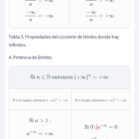
−
∞
a
=
−
∞
−
∞
a
=
+
∞
Tabla 5. Propiedades del cociente de límites donde hay
infinitos.
4. Potencia de límites:
Si
n
∈
N
entonces
(
+
∞
)
n
=
+
∞
Si
n
es impar,
Si
n
es par,
entonces
(
−
∞
)
n
=
−
∞
entonces
(
−
∞
)
n
=
+
∞
Si
a
>
1
:
Si
0
\[
a
+
∞
=
0
a
+
∞
=
+
∞