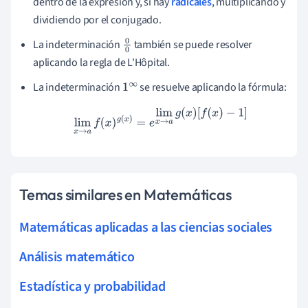
dentro de la expresión y, si hay
radicales
, multiplicando y
dividiendo por el conjugado.
La indeterminación
también se puede resolver
0
aplicando la regla de L'Hôpital.
0
La indeterminación
se resuelve aplicando la fórmula:
1
∞
lim
x
→
a
f
(
x
)
g
(
x
)
=
e
lim
x
→
a
g
(
x
)
[
f
(
x
)
−
1
]
Temas similares en Matemáticas
Matemáticas aplicadas a las ciencias sociales
Análisis matemático
Estadística y probabilidad