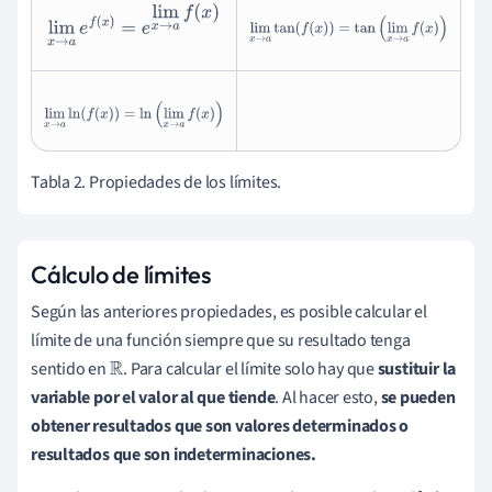
lim
x
→
a
e
f
(
x
)
=
e
lim
x
→
a
f
(
x
)
lim
x
→
a
tan
(
f
(
x
)
)
=
tan
(
lim
x
→
a
f
(
x
)
)
lim
x
→
a
ln
(
f
(
x
)
)
=
ln
(
lim
x
→
a
f
(
x
)
)
Tabla 2. Propiedades de los límites.
Cálculo de límites
Según las anteriores propiedades, es posible calcular el
límite de una función siempre que su resultado tenga
sentido en
. Para calcular el límite solo hay que
sustituir la
R
variable por el valor al que tiende
. Al hacer esto,
se pueden
obtener resultados que son valores determinados o
resultados que son indeterminaciones.