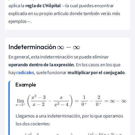
aplica la
regla de L'Hôpital
—
la cual puedes encontrar
explicada en su propio artículo donde también verás más
ejemplos
—
.
Indeterminación
∞
−
∞
En general, esta indeterminación se puede eliminar
operando dentro de la expresión
. En los casos en los que
hay
radicales
, suele funcionar
multiplicar por el conjugado
.
lim
x
→
2
+
(
x
2
−
3
x
−
2
−
x
x
2
−
4
)
=
1
0
+
−
2
0
+
=
∞
−
∞
Llegamos a una indeterminación, por lo que operamos
los dos cocientes: