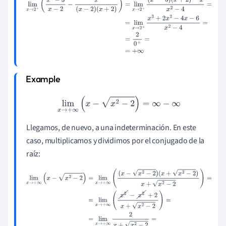
lim
x
→
2
+
(
x
2
−
3
x
−
2
−
x
(
x
−
2
)
(
x
+
2
)
)
=
lim
x
→
2
+
(
x
2
−
3
)
(
x
+
2
)
−
x
x
2
−
4
=
=
lim
x
→
2
+
x
3
+
2
x
2
−
4
x
−
6
x
2
−
4
=
=
2
0
+
=
=
+
∞
lim
x
→
+
∞
(
x
−
x
2
−
2
)
=
∞
−
∞
Llegamos, de nuevo, a una indeterminación. En este
caso, multiplicamos y dividimos por el conjugado de la
raíz:
lim
x
→
+
∞
(
x
−
x
2
−
2
)
=
lim
x
→
+
∞
(
(
x
−
x
2
−
2
)
(
x
+
x
2
−
2
)
x
+
x
2
−
2
)
=
=
lim
x
→
+
∞
(
x
2
−
x
2
+
2
x
+
x
2
−
2
)
=
=
lim
x
→
+
∞
2
x
+
x
2
−
2
=
=
2
+
∞
+
∞
=
2
+
∞
=
0