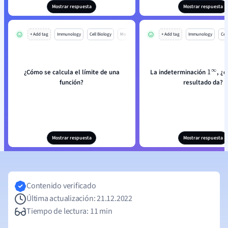
Mostrar respuesta
Mostrar respuesta
+ Add tag
Immunology
Cell Biology
Mo
+ Add tag
Immunology
Cell
¿Cómo se calcula el límite de una
La indeterminación
, ¿q
1
∞
función?
resultado da?
Mostrar respuesta
Mostrar respuesta
Contenido verificado
Última actualización: 21.12.2022
Tiempo de lectura: 11 min