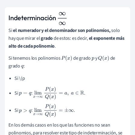
Indeterminación
∞
∞
Si
el
numerador y el denominador son polinomios,
solo
hay que mirar el
grado
de estos: es decir,
el exponente más
alto de cada polinomio
.
Si tenemos los polinomios
de grado
y
de
P
(
x
)
p
Q
(
x
)
grado
:
q
Si \(p
Si
:
.
p
=
q
lim
x
→
∞
P
(
x
)
Q
(
x
)
=
a
,
a
∈
R
Si
:
.
p
>
q
lim
x
→
∞
P
(
x
)
Q
(
x
)
=
±
∞
En los demás casos en los que las funciones no sean
polinomios, para resolver este tipo de indeterminación, se