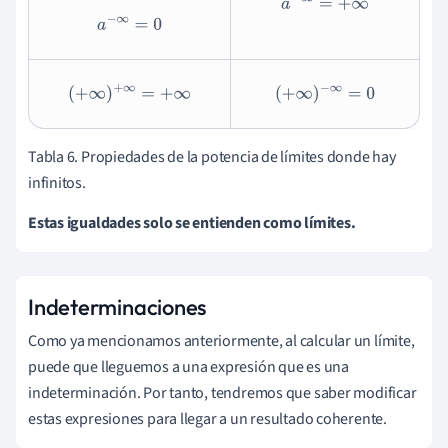
a
−
∞
=
+
∞
a
−
∞
=
0
(
+
∞
)
+
∞
=
+
∞
(
+
∞
)
−
∞
=
0
Tabla 6. Propiedades de la potencia de límites donde hay
infinitos.
Estas igualdades solo se entienden como límites.
Indeterminaciones
Como ya mencionamos anteriormente, al calcular un límite,
puede que lleguemos a una expresión que es una
indeterminación. Por tanto, tendremos que saber modificar
estas expresiones para llegar a un resultado coherente.