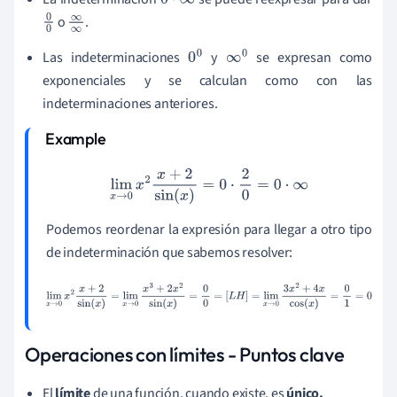
0
·
∞
o
.
0
∞
0
∞
Las indeterminaciones
y
se expresan como
0
0
∞
0
exponenciales y se calculan como con las
indeterminaciones anteriores.
lim
x
→
0
x
2
x
+
2
sin
(
x
)
=
0
·
2
0
=
0
·
∞
Podemos reordenar la expresión para llegar a otro tipo
de indeterminación que sabemos resolver:
lim
x
→
0
x
2
x
+
2
sin
(
x
)
=
lim
x
→
0
x
3
+
2
x
2
sin
(
x
)
=
0
0
=
[
L
H
]
=
lim
x
→
0
3
x
2
+
4
x
cos
(
x
)
=
0
1
=
0
Operaciones con límites - Puntos clave
El
límite
de una función, cuando existe, es
único.