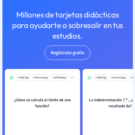
Millones de tarjetas didácticas
para ayudarte a sobresalir en tus
estudios.
Regístrate gratis
+ Add tag
Immunology
Cell Biology
Mo
+ Add tag
Immunology
Cell
¿Cómo se calcula el límite de una
La indeterminación
, ¿q
1
∞
función?
resultado da?