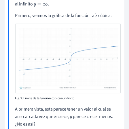
al infinito
.
y
=
∞
Primero, veamos la gráfica de la función raíz cúbica:
Fig. 2: Límite de la función cúbica al infinito.
A primera vista, esta parece tener un valor al cual se
acerca: cada vez que
crece,
parece crecer menos.
x
y
¿No es así?