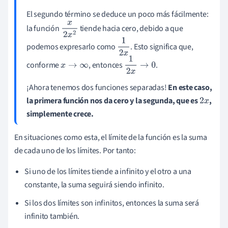
El segundo término se deduce un poco más fácilmente:
la función
tiende hacia cero, debido a que
x
2
x
2
podemos expresarlo como
. Esto significa que,
1
2
x
conforme
, entonces
.
x
→
∞
1
2
x
→
0
¡Ahora tenemos dos funciones separadas!
En este caso,
la primera función nos da cero y la segunda, que es
,
2
x
simplemente crece.
En situaciones como esta, el límite de la función es la suma
de cada uno de los límites. Por tanto:
Si uno de los límites tiende a infinito y el otro a una
constante, la suma seguirá siendo infinito.
Si los dos límites son infinitos, entonces la suma será
infinito también.