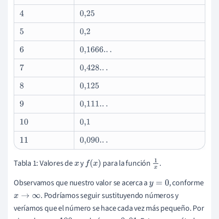
4
0
,
25
5
0
,
2
6
0,166
6.
.
.
7
0,428.
.
.
8
0,125
9
0,111.
.
.
10
0
,
1
11
0,090.
.
.
Tabla 1: Valores de
y
para la función
.
x
f
(
x
)
1
x
Observamos que nuestro valor se acerca a
, conforme
y
=
0
. Podríamos seguir sustituyendo números y
x
→
∞
veríamos que el número se hace cada vez más pequeño. Por