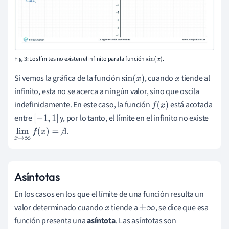
Fig. 3: Los límites no existen el infinito para la función
).
sin
(
x
Si vemos la gráfica de la función
, cuando
tiende al
sin
(
x
)
x
infinito, esta no se acerca a ningún valor, sino que oscila
indefinidamente. En este caso, la función
está acotada
f
(
x
)
entre
y, por lo tanto, el límite en el infinito no existe
[
−
1
,
1
]
.
lim
x
→
∞
f
(
x
)
=
∄
Asíntotas
En los casos en los que el límite de una función
resulta un
valor determinado
cuando
tiende a
, se dice que esa
x
±
∞
función presenta una
asíntota
. Las asíntotas son