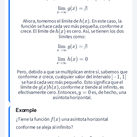
lim
x
→
∞
g
(
x
)
=
∄
h
(
x
)
Ahora, tomemos el límite de
. En este caso, la
x
función se hace cada vez más pequeña, conforme
h
(
x
)
crece. El límite de
es cero. Así, se tienen los dos
límites como:
lim
x
→
∞
g
(
x
)
=
∄
lim
x
→
∞
h
(
x
)
=
0
Pero, debido a que se multiplican entre sí, sabemos que
x
[
−
1
,
1
]
conforme
crece, cualquier valor del intervalo
se hará cada vez más pequeño. Esto significa que el
g
(
x
)
h
(
x
)
x
límite de
, conforme
tiende al infinito, es
y
=
0
efectivamente cero. Entonces,
es, de hecho, una
asíntota horizontal.
¿Tiene la función
una asíntota horizontal
f
(
x
)
conforme se aleja al infinito?