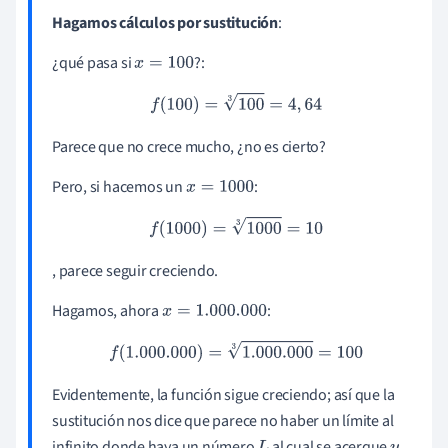
Hagamos cálculos por sustitución
:
¿qué pasa si
?:
x
=
100
f
(
100
)
=
100
3
=
4
,
64
Parece que no crece mucho, ¿no es cierto?
Pero, si hacemos un
:
x
=
1000
f
(
1000
)
=
1000
3
=
10
, parece seguir creciendo.
Hagamos, ahora
:
x
=
1.000
.000
f
(
1.000
.000
)
=
1.000
.000
3
=
100
Evidentemente, la función sigue creciendo; así que la
sustitución nos dice que parece no haber un límite al
infinito donde haya un número
al cual se acerque
.