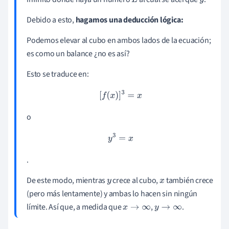
L
y
Debido a esto,
hagamos una deducción lógica:
Podemos elevar al cubo en ambos lados de la ecuación;
es como un balance ¿no es así?
Esto se traduce en:
[
f
(
x
)
]
3
=
x
o
y
3
=
x
.
De este modo, mientras
crece al cubo,
también crece
y
x
(pero más lentamente) y ambas lo hacen sin ningún
límite. Así que, a medida que
,
.
x
→
∞
y
→
∞