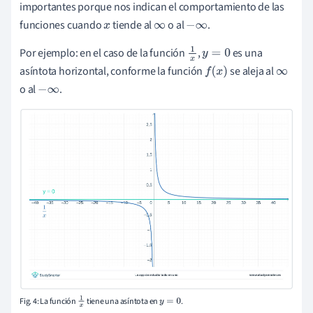
importantes porque nos indican el comportamiento de las
funciones cuando
tiende al
o al
.
x
∞
−
∞
Por ejemplo: en el caso de la función
,
es una
1
x
y
=
0
asíntota horizontal, conforme la función
se aleja al
f
(
x
)
∞
o al
.
−
∞
Fig. 4: La función
tiene una asíntota en
.
1
x
y
=
0