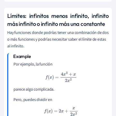
Límites: infinitos menos infinito, infinito
más infinito o infinito más una constante
Hay funciones donde podrías tener una combinación de dos
o más funciones y podrías necesitar saber el límite de estas
al infinito.
Por ejemplo, la función
f
(
x
)
=
4
x
3
+
x
2
x
2
parece algo complicada.
Pero, puedes dividir en
f
(
x
)
=
2
x
+
x
2
x
2