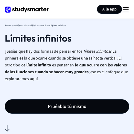
Generar tarjetas de aprendizaje
Resumir página
A la app
Resumenes
Matemáticas
Análisis matemático
Límites infinitos
Límites infinitos
¿Sabías que hay dos formas de pensar en los
límites infinitos
? La
primera es la que ocurre cuando se obtiene una asíntota vertical. El
otro tipo de
límite infinito
es pensar en
lo que ocurre con los valores
de las funciones cuando se hacen muy grandes
; ese es el enfoque que
exploraremos aquí.
Pruéablo tú mismo