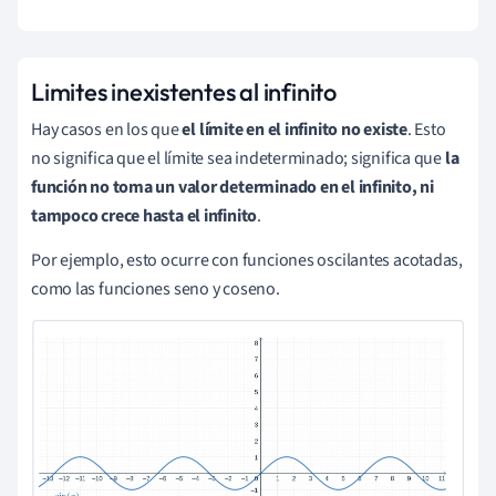
−
1
)
=
−
∞
Limites inexistentes al infinito
Hay casos en los que
el límite en el infinito no existe
. Esto
no significa que el límite sea indeterminado; significa que
la
función no toma un valor determinado en el infinito, ni
tampoco crece hasta el infinito
.
Por ejemplo, esto ocurre con funciones oscilantes acotadas,
como las funciones seno y coseno.