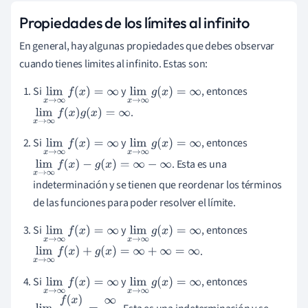
Propiedades de los límites al infinito
En general, hay algunas propiedades que debes observar
cuando tienes limites al infinito. Estas son:
Si
y
, entonces
lim
x
→
∞
f
(
x
)
=
∞
lim
x
→
∞
g
(
x
)
=
∞
.
lim
x
→
∞
f
(
x
)
g
(
x
)
=
∞
Si
y
, entonces
lim
x
→
∞
f
(
x
)
=
∞
lim
x
→
∞
g
(
x
)
=
∞
. Esta es una
lim
x
→
∞
f
(
x
)
−
g
(
x
)
=
∞
−
∞
indeterminación y se tienen que reordenar los términos
de las funciones para poder resolver el límite.
Si
y
, entonces
lim
x
→
∞
f
(
x
)
=
∞
lim
x
→
∞
g
(
x
)
=
∞
.
lim
x
→
∞
f
(
x
)
+
g
(
x
)
=
∞
+
∞
=
∞
Si
y
, entonces
lim
x
→
∞
f
(
x
)
=
∞
lim
x
→
∞
g
(
x
)
=
∞