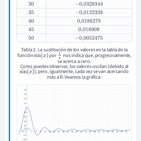
30
−
0,032
9344
35
−
0,012
2338
40
0,018
6278
45
0,018
909
50
−
0,005
2475
Tabla 2. La sustitución de los valores en la tabla de la
sin
(
x
)
1
x
función
por
nos indica que, progresivamente,
se acerca a cero.
Como puedes observar, los valores oscilan (debido al
sin
(
x
)
); pero, igualmente, cada vez se van acercando
0
más a
. Veamos la gráfica: