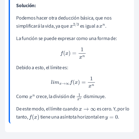
Solución:
Podemos hacer otra deducción básica, que nos
simplificará la vida, ya que
es igual a
.
x
2
/
3
x
n
La función se puede expresar como una forma de:
f
(
x
)
=
1
x
n
Debido a esto, el límite es:
l
i
m
x
→
∞
f
(
x
)
=
1
x
n
Como
crece, la división de
disminuye.
x
n
1
x
n
De este modo, el límite cuando
es cero. Y, por lo
x
→
∞
tanto,
tiene una asíntota horizontal en
.
f
(
x
)
y
=
0