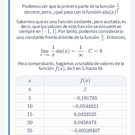
1
x
Podemos ver que la primera parte de la función
sin
(
x
)
decrece; pero, ¿qué pasa con la función
?
Sabemos que es una función oscilante, pero acotada; es
decir, que los valores de esta función se encuentran
[
−
1
,
1
]
siempre en
. Por tanto, podemos considerarlo
1
x
una constante frente al límite de la función
. Entonces,
lim
x
→
∞
1
x
sin
(
x
)
=
1
∞
·
C
=
0
Para comprobarlo, hagamos una tabla de valores de la
f
(
x
)
función
, de 5 en 5, hasta 50.
f
(
x
)
x
0
∄
5
−
0,191
785
10
−
0,054
4021
15
0,043
3525
20
0,045
6473
25
−
0,005
29407