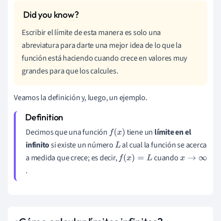
Escribir el límite de esta manera es solo una
abreviatura para darte una mejor idea de lo que la
función está haciendo cuando crece en valores muy
grandes para que los calcules.
Veamos la definición y, luego, un ejemplo.
Decimos que una función
tiene un
límite en el
f
(
x
)
infinito
si existe un número
al cual la función se acerca
L
a medida que crece; es decir,
cuando
f
(
x
)
=
L
x
.
→
∞