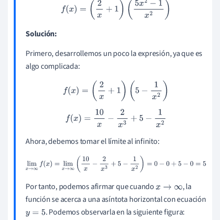
f
(
x
)
=
(
2
x
+
1
)
(
5
x
2
−
1
x
2
)
Solución:
Primero, desarrollemos un poco la expresión, ya que es
algo complicada:
f
(
x
)
=
(
2
x
+
1
)
(
5
−
1
x
2
)
f
(
x
)
=
10
x
−
2
x
3
+
5
−
1
x
2
Ahora, debemos tomar el límite al infinito:
lim
x
→
∞
f
(
x
)
=
lim
x
→
∞
(
10
x
−
2
x
3
+
5
−
1
x
2
)
=
0
−
0
+
5
−
0
=
5
Por tanto, podemos afirmar que cuando
, la
x
→
∞
función se acerca a una asíntota horizontal con ecuación
. Podemos observarla en la siguiente figura:
y
=
5