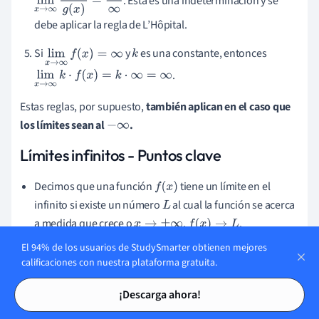
. Esta es una indeterminación y se
lim
x
→
∞
f
(
x
)
g
(
x
)
=
∞
∞
debe aplicar la regla de L’Hôpital.
Si
y
es una constante, entonces
lim
x
→
∞
f
(
x
)
=
∞
k
.
lim
x
→
∞
k
·
f
(
x
)
=
k
·
∞
=
∞
Estas reglas, por supuesto,
también aplican en el caso que
los límites sean al
.
−
∞
Límites infinitos - Puntos clave
Decimos que una función
tiene un límite en el
f
(
x
)
infinito si existe un número
al cual la función se acerca
L
a medida que crece o
,
.
x
→
±
∞
f
(
x
)
→
L
El 94% de los usuarios de StudySmarter obtienen mejores
Hay tres maneras de averiguar qué pasa con una función
calificaciones con nuestra plataforma gratuita.
cuando tiene un limite al infinito:
Tarjetas de estudio
Tarjetas de estudio
¡Descarga ahora!
Sustitución.