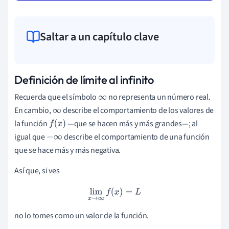
Saltar a un capítulo clave
Definición de límite al infinito
Recuerda que el símbolo
no representa un número real.
∞
En cambio,
describe el comportamiento de los valores de
∞
la función
—que se hacen más y más grandes—; al
f
(
x
)
igual que
describe el comportamiento de una función
−
∞
que se hace más y más negativa.
Así que, si ves
lim
x
→
∞
f
(
x
)
=
L
no lo tomes como un valor de la función.