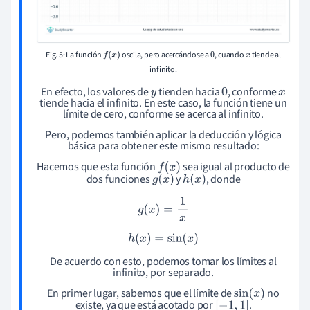
Fig. 5: La función
oscila, pero acercándose a
, cuando
tiende al
f
(
x
)
0
x
infinito.
y
0
x
En efecto, los valores de
tienden hacia
, conforme
tiende hacia el infinito. En este caso, la función tiene un
límite de cero, conforme se acerca al infinito.
Pero, podemos también aplicar la deducción y lógica
básica para obtener este mismo resultado:
f
(
x
)
Hacemos que esta función
sea igual al producto de
g
(
x
)
h
(
x
)
dos funciones
y
, donde
g
(
x
)
=
1
x
h
(
x
)
=
sin
(
x
)
De acuerdo con esto, podemos tomar los límites al
infinito, por separado.
sin
(
x
)
En primer lugar, sabemos que el límite de
no
[
−
1
,
1
]
existe, ya que está acotado por
.