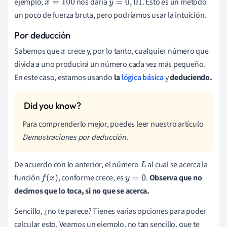
ejemplo,
nos daría
. Esto es un método
x
=
100
y
=
0
,
01
un poco de fuerza bruta, pero podríamos usar la intuición.
Por deducción
Sabemos que
crece y, por lo tanto, cualquier número que
x
divida a uno producirá un número cada vez más pequeño.
En este caso, estamos usando
la
lógica básica
y
deduciendo.
Para comprenderlo mejor, puedes leer nuestro artículo
Demostraciones por deducción
.
De acuerdo con lo anterior, el número
al cual se acerca la
L
función
, conforme crece, es
.
Observa que no
f
(
x
)
y
=
0
decimos que lo toca, si no que se acerca.
Sencillo, ¿no te parece? Tienes varias opciones para poder
calcular esto. Veamos un ejemplo, no tan sencillo, que te