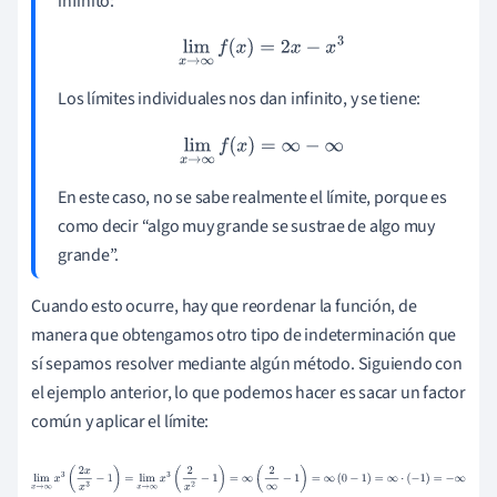
infinito:
lim
x
→
∞
f
(
x
)
=
2
x
−
x
3
Los límites individuales nos dan infinito, y se tiene:
lim
x
→
∞
f
(
x
)
=
∞
−
∞
En este caso, no se sabe realmente el límite, porque es
como decir “algo muy grande se sustrae de algo muy
grande”.
Cuando esto ocurre, hay que reordenar la función, de
manera que obtengamos otro tipo de indeterminación que
sí sepamos resolver mediante algún método. Siguiendo con
el ejemplo anterior, lo que podemos hacer es sacar un factor
común y aplicar el límite:
lim
x
→
∞
x
3
(
2
x
x
3
−
1
)
=
lim
x
→
∞
x
3
(
2
x
2
−
1
)
=
∞
(
2
∞
−
1
)
=
∞
(
0
−
1
)
=
∞
·
(