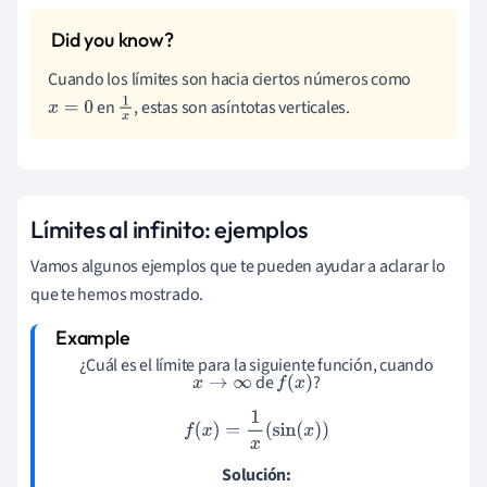
Cuando los límites son hacia ciertos números como
en
, estas son asíntotas verticales.
x
=
0
1
x
Límites al infinito: ejemplos
Vamos algunos ejemplos que te pueden ayudar a aclarar lo
que te hemos mostrado.
¿Cuál es el límite
para la siguiente función,
cuando
x
→
∞
f
(
x
)
de
?
f
(
x
)
=
1
x
(
sin
(
x
)
)
Solución: