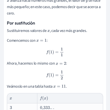
avanza hacia números más grandes, el valor de
se hace
x
y
más pequeño; en este caso, podemos decir que se acerca a
cero.
Por sustitución
Sustituiremos valores de
, cada vez más grandes.
x
Comencemos con
:
x
=
1
f
(
1
)
=
1
1
Ahora, hacemos lo mismo con
:
x
=
2
f
(
1
)
=
1
2
Veámoslo en una tabla hasta
.
x
=
11
x
f
(
x
)
3
0,333.
.
.