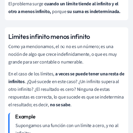
El problema surge
c
uando un límite tiende al infinito y el
otro a menos infinito,
porque
su suma es indeterminada.
Límites infinito menos infinito
Como ya mencionamos, el
no es un número; es una
∞
noción de algo que crece indefinidamente, o que es muy
grande para ser contable o numerable.
En el caso de los límites,
a veces se puede tener una resta de
infinitos
. ¿Qué sucede en este caso? ¿Un infinito supera al
otro infinito? ¿El resultado es cero? Ninguna de estas
respuestas es correcta, lo que sucede es que se indetermina
el resultado; es decir,
no se sabe
.
Supongamos una función con un límite a cero, y no al