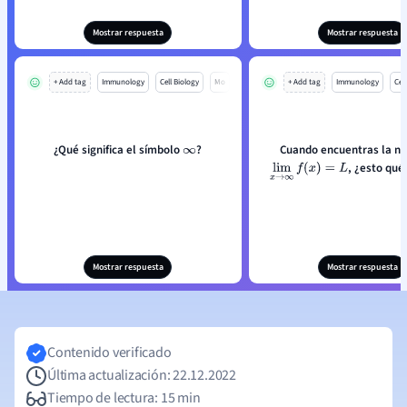
Mostrar respuesta
Mostrar respuesta
+ Add tag
Immunology
Cell Biology
Mo
+ Add tag
Immunology
Cell
¿Qué significa el símbolo
?
Cuando encuentras la n
∞
, ¿esto qué 
lim
x
→
∞
f
(
x
)
=
L
Mostrar respuesta
Mostrar respuesta
Contenido verificado
Última actualización: 22.12.2022
Tiempo de lectura: 15 min