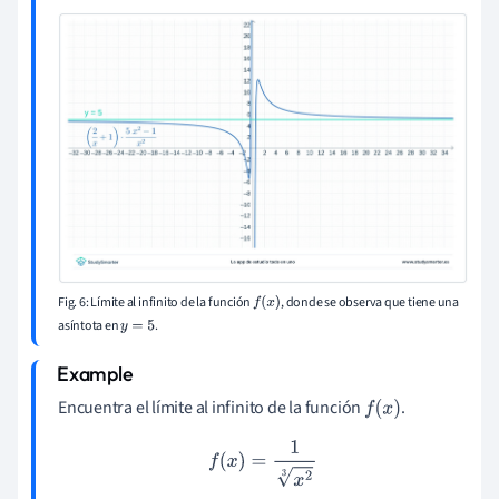
Fig. 6: Límite al infinito de la función
, donde se observa que tiene una
f
(
x
)
asíntota en
.
y
=
5
Encuentra el límite al infinito de la función
.
f
(
x
)
f
(
x
)
=
1
x
2
3