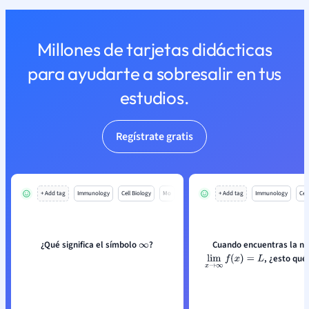
Millones de tarjetas didácticas
para ayudarte a sobresalir en tus
estudios.
Regístrate gratis
+ Add tag
Immunology
Cell Biology
Mo
+ Add tag
Immunology
Cell
¿Qué significa el símbolo
?
Cuando encuentras la n
∞
, ¿esto qué 
lim
x
→
∞
f
(
x
)
=
L