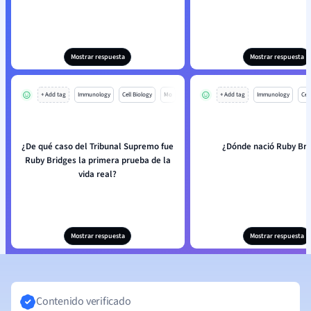
Mostrar respuesta
Mostrar respuesta
+ Add tag
Immunology
Cell Biology
Mo
+ Add tag
Immunology
Cell
¿De qué caso del Tribunal Supremo fue
¿Dónde nació Ruby Bri
Ruby Bridges la primera prueba de la
vida real?
Mostrar respuesta
Mostrar respuesta
Contenido verificado