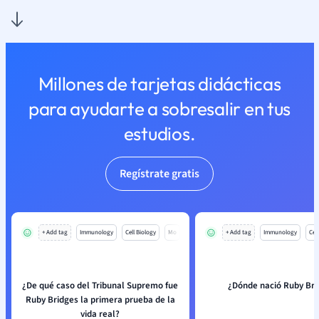
Millones de tarjetas didácticas
para ayudarte a sobresalir en tus
estudios.
Regístrate gratis
+ Add tag
Immunology
Cell Biology
Mo
+ Add tag
Immunology
Cell
¿De qué caso del Tribunal Supremo fue
¿Dónde nació Ruby Bri
Ruby Bridges la primera prueba de la
vida real?