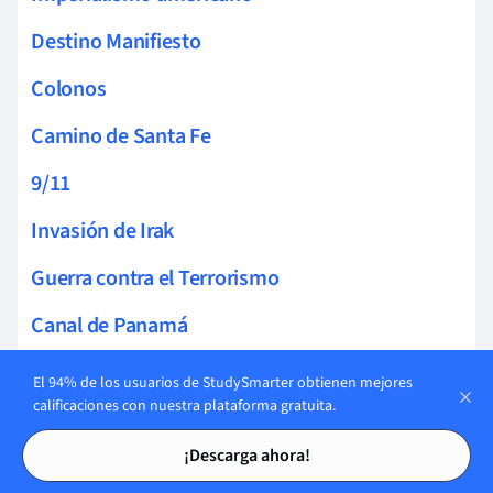
Destino Manifiesto
Colonos
Camino de Santa Fe
9/11
Invasión de Irak
Guerra contra el Terrorismo
Canal de Panamá
Guerra Hispano-Estadounidense
El 94% de los usuarios de StudySmarter obtienen mejores
calificaciones con nuestra plataforma gratuita.
Jim Crow
Tarjetas de estudio
Tarjetas de estudio
¡Descarga ahora!
WEB Du Bois