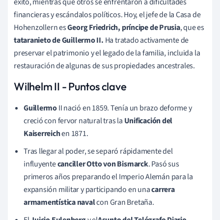
éxito, mientras que otros se enfrentaron a dificultades
financieras y escándalos políticos. Hoy, el jefe de la Casa de
Hohenzollern es
Georg Friedrich, príncipe de Prusia
, que es
tataranieto de Guillermo II.
Ha tratado activamente de
preservar el patrimonio y el legado de la familia, incluida la
restauración de algunas de sus propiedades ancestrales.
Wilhelm II - Puntos clave
Guillermo
II nació en 1859. Tenía un brazo deforme y
creció con fervor natural tras la
Unificación del
Kaiserreich
en 1871.
Tras llegar al poder, se separó rápidamente del
influyente
canciller Otto von Bismarck
. Pasó sus
primeros años preparando el Imperio Alemán para la
expansión militar y participando en una
carrera
armamentística naval
con Gran Bretaña.
El
Juicio Eulenberg
y el
Asunto del Telégrafo
Diario