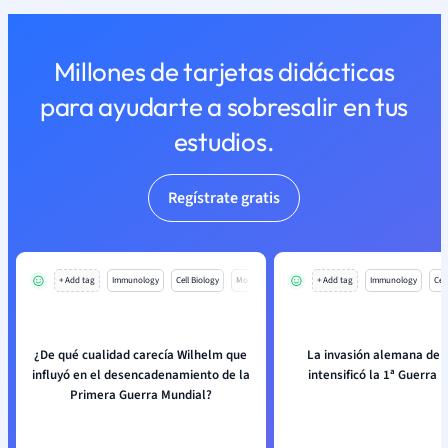
Millones de tarjetas didácticas
para ayudarte a sobresalir en tus
estudios.
Regístrate gratis
+ Add tag
Immunology
Cell Biology
Mo
+ Add tag
Immunology
Cell
¿De qué cualidad carecía Wilhelm que
La invasión alemana de 
influyó en el desencadenamiento de la
intensificó la 1ª Guerra 
Primera Guerra Mundial?