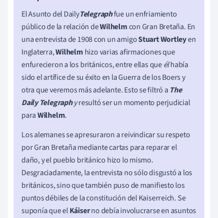
El Asunto del Daily
Telegraph
fue un enfriamiento
público de la relación de
Wilhelm
con Gran Bretaña. En
una entrevista de 1908 con un amigo
Stuart Wortley
en
Inglaterra,
Wilhelm
hizo varias afirmaciones que
enfurecieron a los británicos, entre ellas que
él
había
sido el artífice de su éxito en la Guerra de los Boers y
otra que veremos más adelante. Esto se filtró a
The
Daily Telegraph
y
resultó ser un momento perjudicial
para
Wilhelm
.
Los alemanes se apresuraron a reivindicar su respeto
por Gran Bretaña mediante cartas para reparar el
daño, y el pueblo británico hizo lo mismo.
Desgraciadamente, la entrevista no sólo disgustó a los
británicos, sino que también puso de manifiesto los
puntos débiles de la constitución del Kaiserreich. Se
suponía que el
Káiser
no debía involucrarse en asuntos