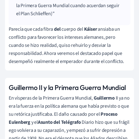
la Primera Guerra Mundial cuando acuerdan seguir
el Plan Schlieffen)
Parecía que cada fibra
del
cuerpo del
Káiser
ansiaba un
conflicto para favorecer los intereses alemanes, pero
cuando se hizo realidad, quiso rehuirlo y desviar la
responsabilidad. Ahora veremos el destacado papel que
desempeñó realmente el emperador durante el conflicto.
Guillermo II y la Primera Guerra Mundial
En vísperas de la Primera Guerra Mundial,
Guillermo
II ya no
era la fuerza en la política alemana que había previsto o que
su retórica justificaba. El daño causado por el
Proceso
Eulenberg
y el
Asunto del Telégrafo
Diario hizo que su frágil
ego volviera a su caparazón, y empezó a sufrir depresión a
partir de 1908. No era el déspota que los Aliados describían