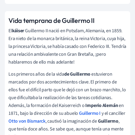
Vida temprana de Guillermo II
El
káiser
Guillermo II nació en Potsdam, Alemania, en 1859.
Era nieto de la monarca británica, la reina Victoria, cuya hija,
la princesa Victoria, se había casado con Federico III. Tendría
una relación ambivalente con Gran Bretaña, ¡pero
hablaremos de ello más adelante!
Los primeros años de la vida
de Guillermo
estuvieron
marcados por dos acontecimientos clave. El primero de
ellos fue el difícil parto que le dejó con un brazo marchito, lo
que dificultaba la realización de las tareas cotidianas.
Además, la formación del Kaiserreich o
Imperio Alemán
en
1871, bajo la dirección de su abuelo
Guillermo I
y el canciller
Otto von Bismarck
, cautivó la imaginación de
Guillermo
,
que tenía doce años. Se sabe que, aunque tenía una mente