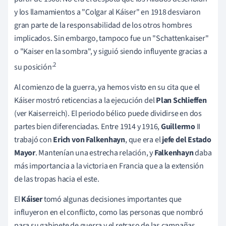
y los llamamientos a "Colgar al Káiser" en 1918 desviaron
gran parte de la responsabilidad de los otros hombres
implicados. Sin embargo, tampoco fue un "Schattenkaiser"
o "Kaiser en la sombra", y siguió siendo influyente gracias a
.2
su posición
Al comienzo de la guerra, ya hemos visto en su cita que el
Káiser mostró reticencias a la ejecución del
Plan Schlieffen
(ver Kaiserreich). El periodo bélico puede dividirse en dos
partes bien diferenciadas. Entre 1914 y 1916,
Guillermo
II
trabajó con
Erich von Falkenhayn
, que era el
jefe del Estado
Mayor
. Mantenían una estrecha relación, y
Falkenhayn
daba
más importancia a la victoria en Francia que a la extensión
de las tropas hacia el este.
El
Káiser
tomó algunas decisiones importantes que
influyeron en el conflicto, como las personas que nombró
para su gabinete de guerra y el retraso de las campañas