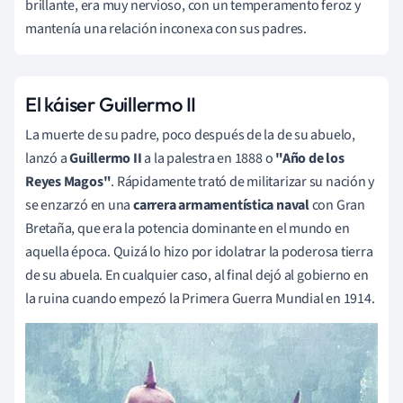
brillante, era muy nervioso, con un temperamento feroz y
mantenía una relación inconexa con sus padres.
El káiser Guillermo II
La muerte de su padre, poco después de la de su abuelo,
lanzó a
Guillermo II
a la palestra en 1888 o
"Año de los
Reyes Magos"
. Rápidamente trató de militarizar su nación y
se enzarzó en una
carrera armamentística naval
con Gran
Bretaña, que era la potencia dominante en el mundo en
aquella época. Quizá lo hizo por idolatrar la poderosa tierra
de su abuela. En cualquier caso, al final dejó al gobierno en
la ruina cuando empezó la Primera Guerra Mundial en 1914.