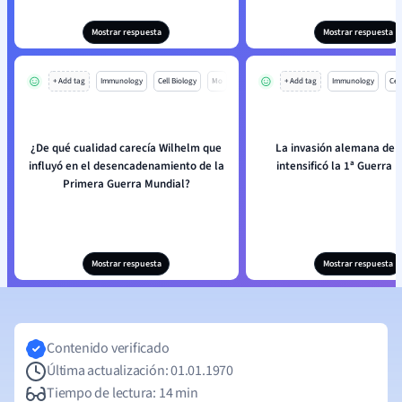
Mostrar respuesta
Mostrar respuesta
+ Add tag
Immunology
Cell Biology
Mo
+ Add tag
Immunology
Cell
¿De qué cualidad carecía Wilhelm que
La invasión alemana de 
influyó en el desencadenamiento de la
intensificó la 1ª Guerra 
Primera Guerra Mundial?
Mostrar respuesta
Mostrar respuesta
Contenido verificado
Última actualización: 01.01.1970
Tiempo de lectura: 14 min