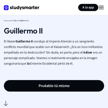
Generar tarjetas de aprendizaje
Resumir página
A la app
Resumenes
Historia
Guillermo II
Guillermo II
El Kaiser
Guillermo II
condujo al Imperio Alemán a un sangriento
conflicto mundial que acabó con el Kaiserreich. ¿Era un loco militarista
empeñado en la destrucción? Sin duda, en parte, pero el
káiser
era un
personaje complicado. Veamos si realmente encajaba en la imagen
sanguinaria que
la
Entente Occidental pintó de él.
Pruéablo tú mismo