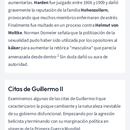
aumentarlas.
Harden
fue juzgado entre 1906 y 1909 y dañó
gravemente la reputación de la familia
Hohenzollern
,
provocando que muchos miembros enfermaran de estrés.
Finalmente fue multado en un proceso contra
Helmut von
Moltke
. Norman Domeier señala que la politización de la
sexualidad pudo haber sido utilizada por los opositores al
káiser
para aumentar la retórica "masculina" que parecía
.1
amenazada desde dentro
Sin duda dañó su aura de
autoridad.
Citas de Guillermo II
Examinemos algunas de las citas de Guillermo II que
caracterizaron la psique cambiante y la naturaleza inestable
de su gobierno disfuncional. Empezando por la agresión
belicista y terminando con su marginación política en
vísperas de la Primera Guerra Mundial.