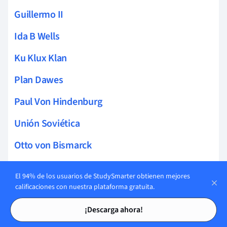
Guillermo II
Ida B Wells
Ku Klux Klan
Plan Dawes
Paul Von Hindenburg
Unión Soviética
Otto von Bismarck
Guillermo I
El 94% de los usuarios de StudySmarter obtienen mejores
Adolf Hitler
calificaciones con nuestra plataforma gratuita.
Tarjetas de estudio
Tarjetas de estudio
Reunificación alemana
¡Descarga ahora!