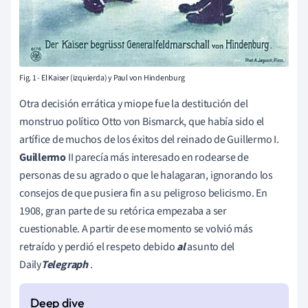
Fig. 1 - El Kaiser (izquierda) y Paul von Hindenburg
Otra decisión errática y miope fue la destitución del
monstruo político Otto von Bismarck, que había sido el
artífice de muchos de los éxitos del reinado de Guillermo I.
Guillermo
II parecía más interesado en rodearse de
personas de su agrado o que le halagaran, ignorando los
consejos de que pusiera fin a su peligroso belicismo. En
1908, gran parte de su retórica empezaba a ser
cuestionable. A partir de ese momento se volvió más
retraído y perdió el respeto debido
al
asunto del
Daily
Telegraph
.