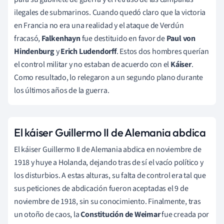
ilegales de submarinos. Cuando quedó claro que la victoria
en Francia no era una realidad y el ataque de Verdún
fracasó,
Falkenhayn
fue destituido en favor de
Paul von
Hindenburg
y
Erich Ludendorff
. Estos dos hombres querían
el control militar y no estaban de acuerdo con el
Káiser
.
Como resultado, lo relegaron a un segundo plano durante
los últimos años de la guerra.
El káiser Guillermo II de Alemania abdica
El káiser Guillermo II de Alemania abdica en noviembre de
1918 y huye a Holanda, dejando tras de sí el vacío político y
los disturbios. A estas alturas, su falta de control era tal que
sus peticiones de abdicación fueron aceptadas el 9 de
noviembre de 1918, sin su conocimiento. Finalmente, tras
un otoño de caos, la
Constitución de Weimar
fue creada por