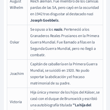
August
Reich alemán. Fue miembro de los camisas
Wilhelm
pardas de las SA, pero cayó en la oscuridad
en 1942 tras disgustar al destacado nazi
Joseph Goebbels
.
Se opuso a los
nazis
. Perteneció a los
Granaderos Reales Prusianos en la Primera
Oskar
Guerra Mundial. Fue llamado a filas en la
Segunda Guerra Mundial, pero no llegó a
combatir.
Capitán de caballería en la Primera Guerra
Mundial, se suicidó en 1920. No pudo
Joachim
soportar la abdicación y el fracaso
matrimonial de su padre.
Hija única y menor de los hijos del Káiser, se
casó con el duque de Brunswick y escribió
Victoria
una autobiografía titulada
"La hija del