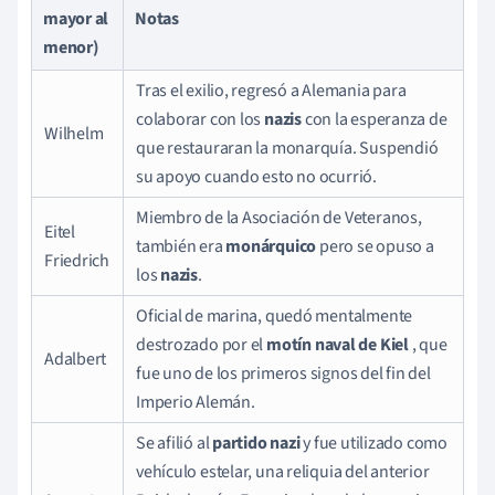
mayor al
Notas
menor)
Tras el exilio, regresó a Alemania para
colaborar con los
nazis
con la esperanza de
Wilhelm
que restauraran la monarquía. Suspendió
su apoyo cuando esto no ocurrió.
Miembro de la Asociación de Veteranos,
Eitel
también era
monárquico
pero se opuso a
Friedrich
los
nazis
.
Oficial de marina, quedó mentalmente
destrozado por el
motín naval de Kiel
, que
Adalbert
fue uno de los primeros signos del fin del
Imperio Alemán.
Se afilió al
partido nazi
y fue utilizado como
vehículo estelar, una reliquia del anterior