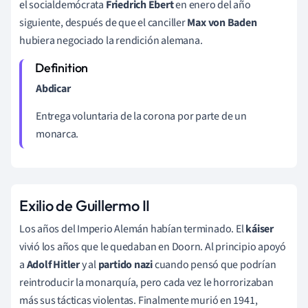
el socialdemócrata
Friedrich Ebert
en enero del año
siguiente, después de que el canciller
Max von Baden
hubiera negociado la rendición alemana.
Abdicar
Entrega voluntaria de la corona por parte de un
monarca.
Exilio de Guillermo II
Los años del Imperio Alemán habían terminado. El
káiser
vivió los años que le quedaban en Doorn. Al principio apoyó
a
Adolf Hitler
y al
partido nazi
cuando pensó que podrían
reintroducir la monarquía, pero cada vez le horrorizaban
más sus tácticas violentas. Finalmente murió en 1941,