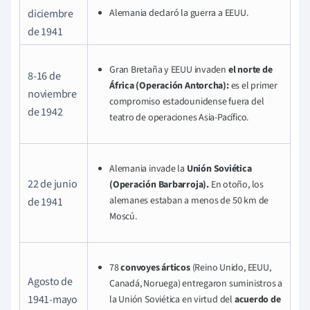
diciembre
Alemania declaró la guerra a EEUU.
de 1941
Gran Bretaña y EEUU invaden
el norte de
8-16 de
África (Operación Antorcha):
es el primer
noviembre
compromiso estadounidense fuera del
de 1942
teatro de operaciones Asia-Pacífico.
Alemania invade la
Unión Soviética
22 de junio
(Operación Barbarroja).
En otoño, los
alemanes estaban a menos de 50 km de
de 1941
Moscú.
78
convoyes árticos
(Reino Unido, EEUU,
Agosto de
Canadá, Noruega) entregaron suministros a
1941-mayo
la Unión Soviética en virtud del
acuerdo de