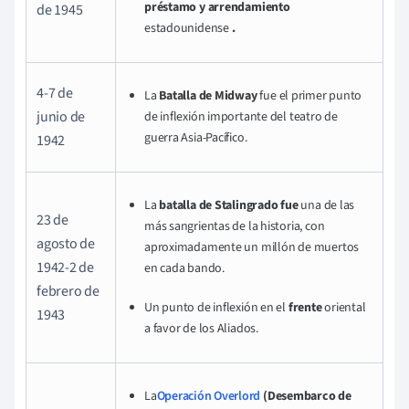
préstamo y arrendamiento
de 1945
estadounidense
.
4-7 de
La
Batalla de Midway
fue el primer punto
junio de
de inflexión importante del teatro de
guerra Asia-Pacífico.
1942
La
batalla de Stalingrado fue
una de las
23 de
más sangrientas de la historia, con
agosto de
aproximadamente un millón de muertos
1942-2 de
en cada bando.
febrero de
Un punto de inflexión en el
frente
oriental
1943
a favor de los Aliados.
La
Operación Overlord
(Desembarco de