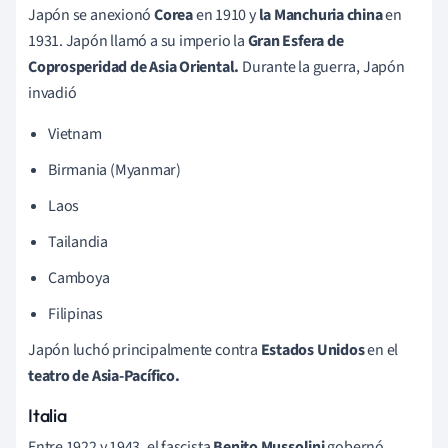
Japón se anexionó
Corea
en 1910 y
la Manchuria china
en
1931. Japón llamó a su imperio la
Gran Esfera de
Coprosperidad de Asia Oriental.
Durante la guerra, Japón
invadió
Vietnam
Birmania (Myanmar)
Laos
Tailandia
Camboya
Filipinas
Japón luchó principalmente contra
Estados Unidos
en el
teatro de Asia-Pacífico.
Italia
Entre 1922 y 1943, el fascista
Benito Mussolini
gobernó