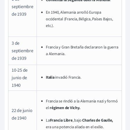
Comienza la Segunda Guerra Mundial
septiembre
En 1940, Alemania
arrolló Europa
de 1939
occidental (Francia, Bélgica, Países Bajos,
etc.).
3 de
Francia y Gran Bretaña declararon la guerra
septiembre
a Alemania.
de 1939
10-25 de
junio de
Italia
invadió Francia.
1940
Francia se rindió a la Alemania nazi y formó
el
régimen de Vichy.
22 de junio
de 1940
La
Francia Libre
, bajo
Charles de Gaulle,
era una potencia aliada en el exilio.