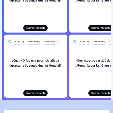
durante la Segunda Guerra Mundial?
Alemania por la I Guerra 
Mostrar respuesta
Mostrar respuesta
+ Add tag
Immunology
Cell Biology
Mo
+ Add tag
Immunology
Cell
¿Cuál NO fue una potencia aliada
¿Qué acuerdo castigó dur
durante la Segunda Guerra Mundial?
Alemania por la I Guerra 
Mostrar respuesta
Mostrar respuesta