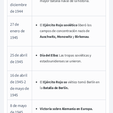
mayor batalla naval de la historia.
diciembre
de 1944
27 de
El
Ejército Rojo soviético
liberó los
enero de
campos de concentración nazis de
Auschwitz, Monowitz
y
Birkenau
.
1945
25 de abril
Día del Elba:
Las tropas soviéticas y
estadounidenses se unieron.
de 1945
16 de abril
de 1945-2
El
Ejército Rojo so
viético tomó Berlín en
la
Batalla de Berlín.
de mayo de
1945
8 de mayo
Victoria sobre Alemania en Europa.
de 1945