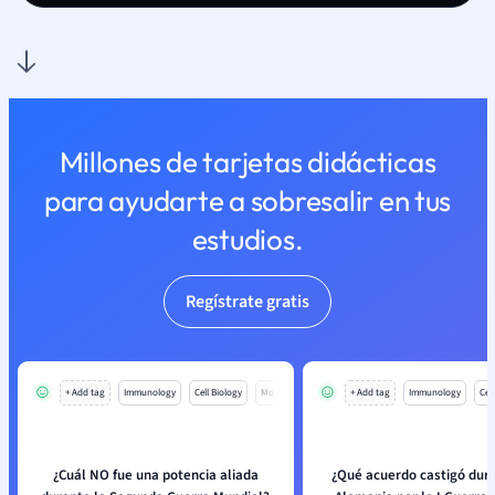
Millones de tarjetas didácticas
para ayudarte a sobresalir en tus
estudios.
Regístrate gratis
+ Add tag
Immunology
Cell Biology
Mo
+ Add tag
Immunology
Cell
¿Cuál NO fue una potencia aliada
¿Qué acuerdo castigó dur