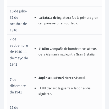
10 de julio-
31 de
La
Batalla de
Inglaterra fue la primera gran
campaña aerotransportada.
octubre de
1940
7 de
septiembre
El Blitz:
Campaña de bombardeos aéreos
de 1940-11
de la Alemania nazi contra Gran Bretaña.
de mayo de
1941
Japón
ataca
Pearl Harbor,
Hawai.
7 de
diciembre
EEUU declaró la guerra a Japón al día
de 1941
siguiente.
11 de