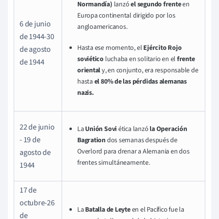
Normandía)
lanzó
el segundo frente
en
Europa continental dirigido por los
6 de junio
angloamericanos.
de 1944-30
Hasta ese momento, el
Ejército Rojo
de agosto
soviético
luchaba en solitario en el
frente
de 1944
oriental
y, en conjunto, era responsable de
hasta
el 80% de las pérdidas alemanas
nazis.
22 de junio
La
Unión Sovi
ética lanzó
la Operación
- 19 de
Bagration
dos semanas después de
Overlord para drenar a Alemania en dos
agosto de
frentes simultáneamente.
1944
17 de
octubre-26
La
Batalla de Leyte
en el Pacífico fue la
de