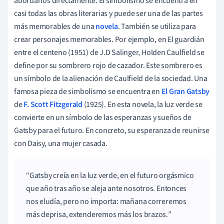
abordarlos directamente.
El simbolismo
se encuentra en
casi todas las obras literarias y puede ser una de las partes
más memorables de una
novela
. También se utiliza para
crear personajes memorables.
Por
ejemplo, en
El guardián
entre el centeno
(1951) de J.D Salinger, Holden Caulfield se
define por su sombrero rojo de cazador. Este sombrero es
un símbolo de la alienación de Caulfield de la sociedad. Una
famosa pieza de simbolismo se encuentra en
El Gran Gatsby
de
F. Scott Fitzgerald
(1925). En esta novela, la luz verde se
convierte en un símbolo de las esperanzas y sueños de
Gatsby para el futuro. En concreto, su esperanza de reunirse
con Daisy, una mujer casada.
Gatsby creía en la luz verde, en el futuro orgásmico
que año tras año se aleja ante nosotros. Entonces
nos eludía, pero no importa: mañana correremos
más deprisa, extenderemos más los brazos.