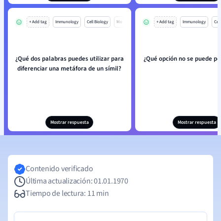
+ Add tag
Immunology
Cell Biology
Mo
+ Add tag
Immunology
Cell
¿Qué dos palabras puedes utilizar para
¿Qué opción no se puede per
diferenciar una metáfora de un símil?
Mostrar respuesta
Mostrar respuesta
Contenido verificado
Última actualización: 01.01.1970
Tiempo de lectura: 11 min