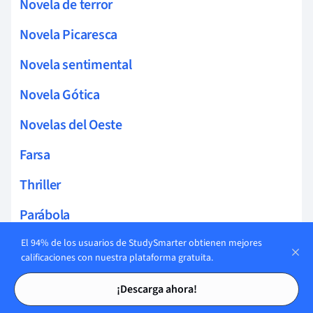
Novela de terror
Novela Picaresca
Novela sentimental
Novela Gótica
Novelas del Oeste
Farsa
Thriller
Parábola
Cliffhanger
El 94% de los usuarios de StudySmarter obtienen mejores
calificaciones con nuestra plataforma gratuita.
Tragicomedia
Tarjetas de estudio
Tarjetas de estudio
¡Descarga ahora!
Drama en literatura