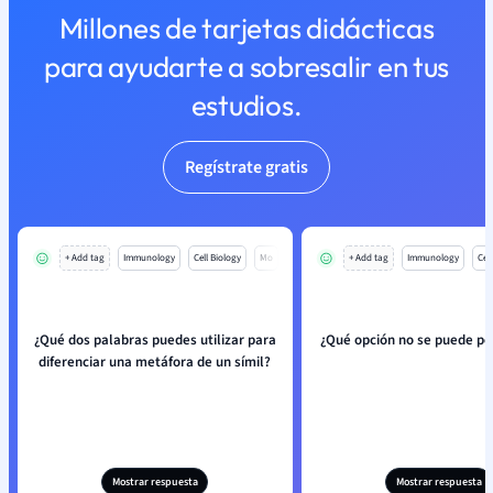
Millones de tarjetas didácticas
para ayudarte a sobresalir en tus
estudios.
Regístrate gratis
+ Add tag
Immunology
Cell Biology
Mo
+ Add tag
Immunology
Cell
¿Qué dos palabras puedes utilizar para
¿Qué opción no se puede per
diferenciar una metáfora de un símil?
Mostrar respuesta
Mostrar respuesta