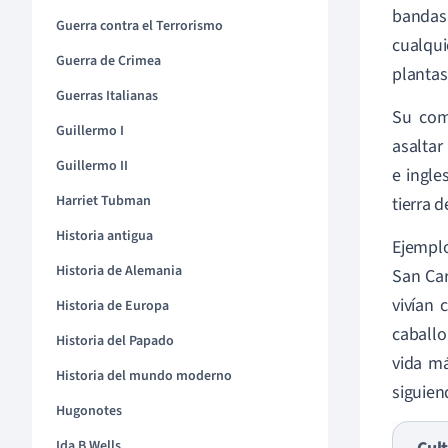
bandas 
Guerra contra el Terrorismo
cualqui
Guerra de Crimea
plantas
Guerras Italianas
Su com
Guillermo I
asaltar
Guillermo II
e ingle
Harriet Tubman
tierra d
Historia antigua
Ejemplo
Historia de Alemania
San Car
vivían 
Historia de Europa
caballo
Historia del Papado
vida má
Historia del mundo moderno
siguien
Hugonotes
Ida B Wells