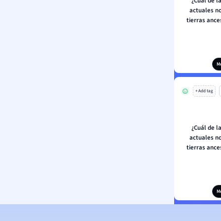
¿Cuál de l
actuales n
tierras ance
M
+ Add tag
¿Cuál de l
actuales n
tierras ance
M