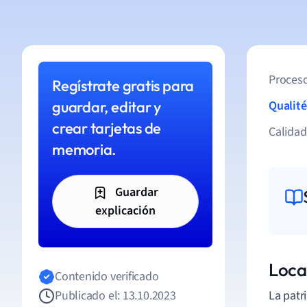
Proceso
Regístrate gratis para
guardar, editar y
Qualité
crear tarjetas de
Calida
memoria.
Guardar
explicación
Loca
Contenido verificado
Publicado el: 13.10.2023
La patr