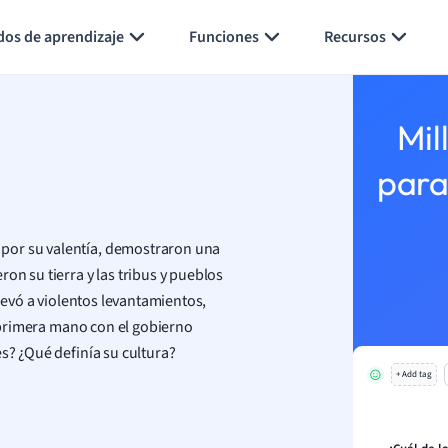
Generar tarjetas de aprendizaje
Resumir página
dos de aprendizaje
Funciones
Recursos
Mil
para
por su valentía, demostraron una
on su tierra y las tribus y pueblos
llevó a violentos levantamientos,
de primera mano con el gobierno
s? ¿Qué definía su cultura?
+ Add tag