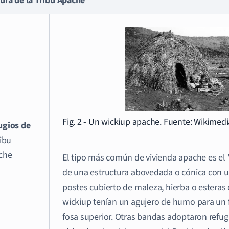
ura de la Tribu Apache
Fig. 2 - Un wickiup apache. Fuente: Wikime
ugios de
ribu
che
El tipo más común de vivienda apache es el "
de una estructura abovedada o cónica con 
postes cubierto de maleza, hierba o esteras 
wickiup tenían un agujero de humo para un f
fosa superior. Otras bandas adoptaron refug