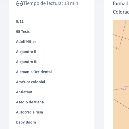
Tiempo de lectura: 13 min
formada
Colorad
9/11
95 Tesis
Adolf Hitler
Alejandro II
Alejandro III
Alemania Occidental
América colonial
Antietam
Asedio de Viena
Autocracia rusa
Baby Boom