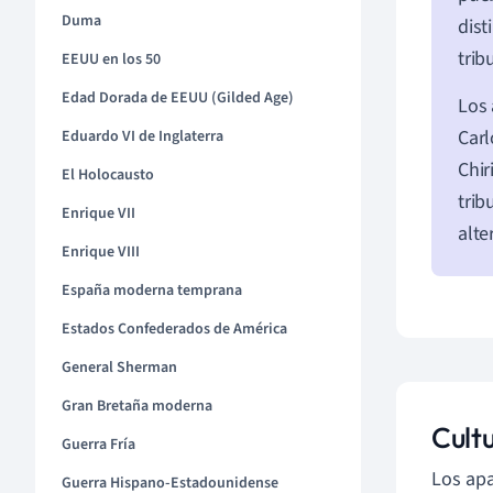
Duma
dist
trib
EEUU en los 50
Edad Dorada de EEUU (Gilded Age)
Los 
Carl
Eduardo VI de Inglaterra
Chir
El Holocausto
trib
Enrique VII
alte
Enrique VIII
España moderna temprana
Estados Confederados de América
General Sherman
Gran Bretaña moderna
Cultu
Guerra Fría
Los apa
Guerra Hispano-Estadounidense