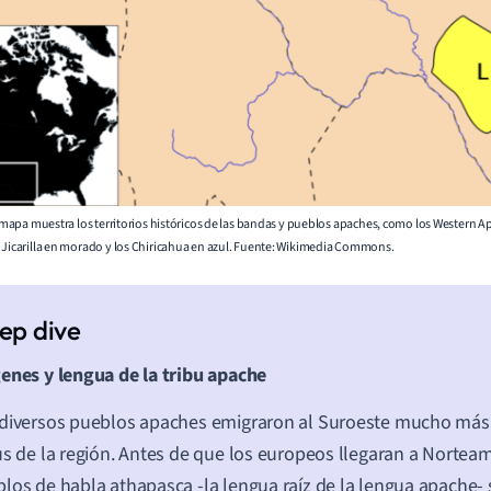
te mapa muestra los territorios históricos de las bandas y pueblos apaches, como los Western A
 Jicarilla en morado y los Chiricahua en azul. Fuente: Wikimedia Commons.
enes y lengua de la tribu apache
diversos pueblos apaches emigraron al Suroeste mucho más 
us de la región. Antes de que los europeos llegaran a Norteam
los de habla athapasca -la lengua raíz de la lengua apache-