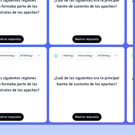
as siguientes regiones
¿Cuál de las siguientes era la principal
¿
o formaba parte de las
fuente de sustento de los apaches?
strales de los apaches?
ostrar respuesta
Mostrar respuesta
Immunology
Cell Biology
Mo
+ Add tag
Immunology
Cell Biology
Mo
as siguientes regiones
¿Cuál de las siguientes era la principal
¿
o formaba parte de las
fuente de sustento de los apaches?
strales de los apaches?
ostrar respuesta
Mostrar respuesta