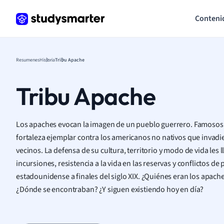
Conteni
Resumenes
Historia
Tribu Apache
Tribu Apache
Los apaches evocan la imagen de un pueblo guerrero. Famosos 
fortaleza ejemplar contra los americanos no nativos que invadier
vecinos. La defensa de su cultura, territorio y modo de vida les 
incursiones, resistencia a la vida en las reservas y conflictos 
estadounidense a finales del siglo XIX. ¿Quiénes eran los apache
¿Dónde se encontraban? ¿Y siguen existiendo hoy en día?