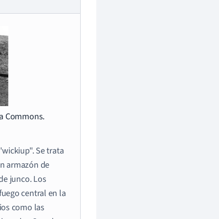
dia Commons.
wickiup". Se trata
un armazón de
de junco. Los
uego central en la
ios como las