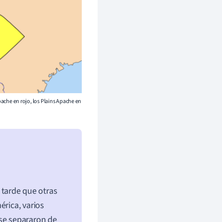
pache en rojo, los Plains Apache en
tarde que otras
érica, varios
 se separaron de