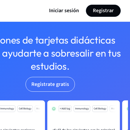
Iniciar sesión
Registrar
lones de tarjetas didácticas
 ayudarte a sobresalir en tus
estudios.
Regístrate gratis
Immunology
Cell Biology
Mo
+ Add tag
Immunology
Cell Biology
Mo