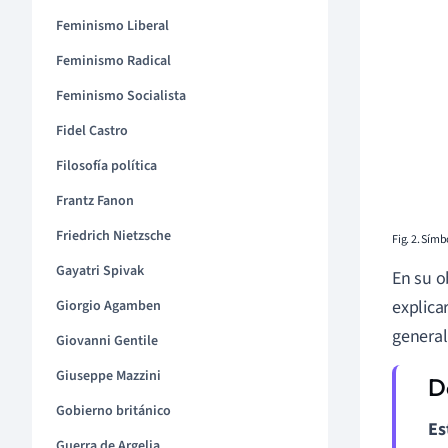
Feminismo Liberal
Feminismo Radical
Feminismo Socialista
Fidel Castro
Filosofía política
Frantz Fanon
Friedrich Nietzsche
Fig. 2. Sím
Gayatri Spivak
En su o
explica
Giorgio Agamben
general
Giovanni Gentile
Giuseppe Mazzini
Gobierno británico
Es
Guerra de Argelia