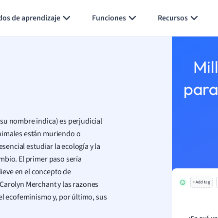
Generar tarjetas de aprendizaje
Resumir página
dos de aprendizaje
Funciones
Recursos
Mil
para
su nombre indica) es perjudicial
animales están muriendo o
sencial estudiar la ecología y la
mbio. El primer paso sería
lieve en el concepto de
 Carolyn Merchant y las razones
+ Add tag
el ecofeminismo y, por último, sus