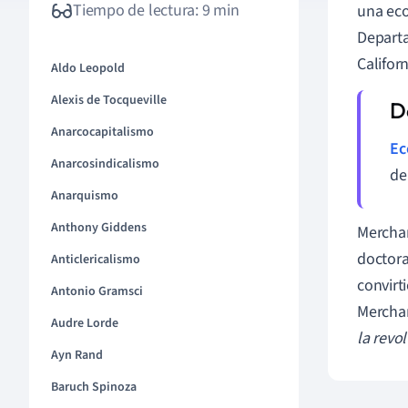
Tiempo de lectura: 9 min
una eco
Departa
Califor
Aldo Leopold
Alexis de Tocqueville
Anarcocapitalismo
Ec
Anarcosindicalismo
de
Anarquismo
Anthony Giddens
Merchan
doctora
Anticlericalismo
convirt
Antonio Gramsci
Mercha
Audre Lorde
la revo
Ayn Rand
Baruch Spinoza