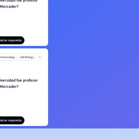
iversidad fue profesor
Mercader?
ostrar respuesta
Immunology
Cell Biology
Mo
iversidad fue profesor
Mercader?
ostrar respuesta