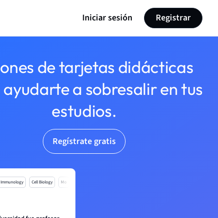
Iniciar sesión
Registrar
lones de tarjetas didácticas
 ayudarte a sobresalir en tus
estudios.
Regístrate gratis
Immunology
Cell Biology
Mo