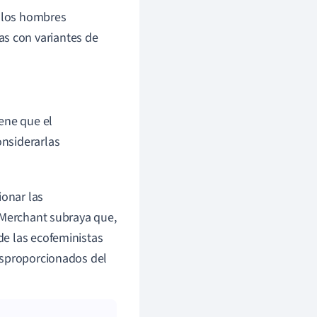
e los hombres
as con variantes de
ene que el
onsiderarlas
ionar las
 Merchant subraya que,
a de las ecofeministas
esproporcionados del