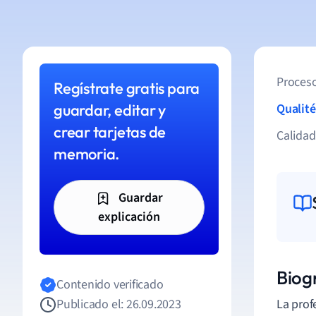
Proceso
Regístrate gratis para
guardar, editar y
Qualité
crear tarjetas de
Calida
memoria.
Guardar
explicación
Biog
Contenido verificado
Publicado el: 26.09.2023
La prof