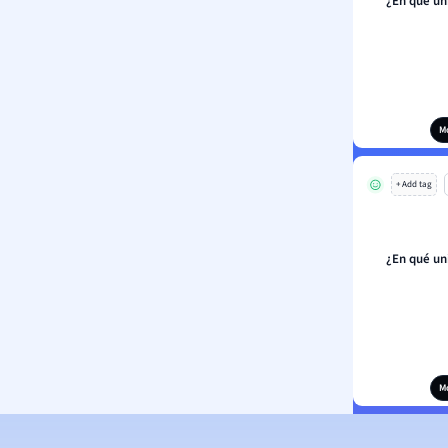
¿En qué un
M
+ Add tag
¿En qué un
M