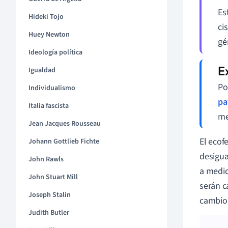
Es
Hideki Tojo
ci
Huey Newton
gé
Ideología política
Igualdad
Po
Individualismo
pa
Italia fascista
me
Jean Jacques Rousseau
El ecof
Johann Gottlieb Fichte
desigua
John Rawls
a medida
John Stuart Mill
serán c
Joseph Stalin
cambio 
Judith Butler