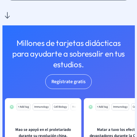
Millones de tarjetas didácticas
para ayudarte a sobresalir en tus
estudios.
Regístrate gratis
+ Add tag
Immunology
Cell Biology
Mo
+ Add tag
Immunology
Cell
Mao se apoyó en el proletariado
Matar a tuvo los efectos más
durante su revolución china.
devastadores durante la 