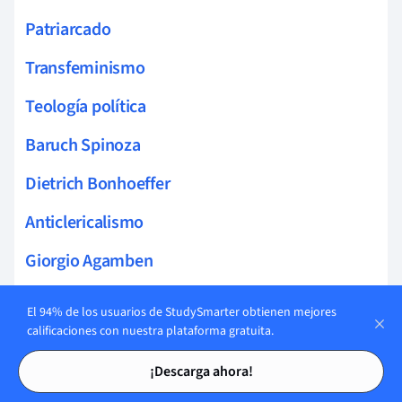
Patriarcado
Transfeminismo
Teología política
Baruch Spinoza
Dietrich Bonhoeffer
Anticlericalismo
Giorgio Agamben
Teocracia
El 94% de los usuarios de StudySmarter obtienen mejores
calificaciones con nuestra plataforma gratuita.
Ecologismo
Tarjetas de estudio
Tarjetas de estudio
¡Descarga ahora!
Ecosocialismo