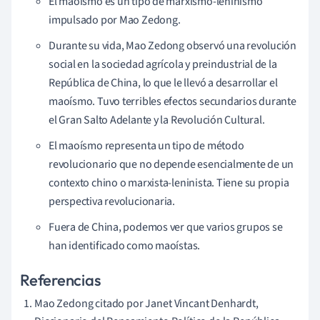
El maoísmo es un tipo de marxismo-leninismo
impulsado por Mao Zedong.
Durante su vida, Mao Zedong observó una revolución
social en la sociedad agrícola y preindustrial de la
República de China, lo que le llevó a desarrollar el
maoísmo. Tuvo terribles efectos secundarios durante
el Gran Salto Adelante y la Revolución Cultural.
El maoísmo representa un tipo de método
revolucionario que no depende esencialmente de un
contexto chino o marxista-leninista. Tiene su propia
perspectiva revolucionaria.
Fuera de China, podemos ver que varios grupos se
han identificado como maoístas.
Referencias
Mao Zedong citado por Janet Vincant Denhardt,