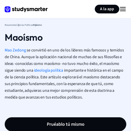
Generar tarjetas de aprendizaje
Resumir página
A la app
Resumenes
Ciencias Políticas
Maoísmo
Maoísmo
Mao Zedong
se convirtió en uno de los líderes más famosos y temidos
de China. Aunque la aplicación nacional de muchas de sus filosofías e
ideas -conocidas como maoísmo- no tuvo mucho éxito, el maoísmo
sigue siendo una
ideología política
importante e histórica en el campo
de la ciencia política. Este artículo explorará el maoísmo destacando
sus principios fundamentales, con la esperanza de que tú, como
estudiante, adquieras una mejor comprensión de esta doctrina a
medida que avanzas en tus estudios políticos.
Pruéablo tú mismo