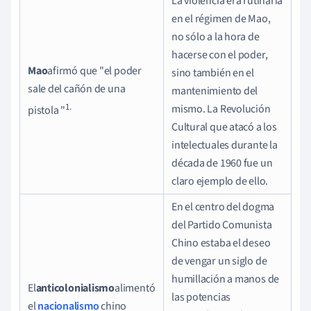
La violencia era rutinaria
en el régimen de Mao,
no sólo a la hora de
hacerse con el poder,
Mao
afirmó que "el poder
sino también en el
sale del cañón de una
mantenimiento del
1.
mismo. La Revolución
pistola "
Cultural que atacó a los
intelectuales durante la
década de 1960 fue un
claro ejemplo de ello.
En el centro del dogma
del Partido Comunista
Chino estaba el deseo
de vengar un siglo de
humillación a manos de
El
anticolonialismo
alimentó
las potencias
el
nacionalismo
chino