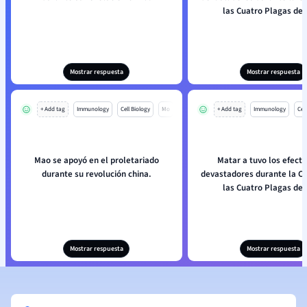
las Cuatro Plagas de
Mostrar respuesta
Mostrar respuesta
+ Add tag
Immunology
Cell Biology
Mo
+ Add tag
Immunology
Cell
Mao se apoyó en el proletariado
Matar a tuvo los efectos más
durante su revolución china.
devastadores durante la 
las Cuatro Plagas de
Mostrar respuesta
Mostrar respuesta