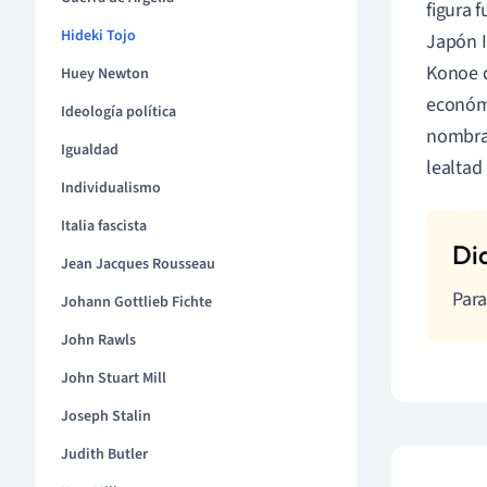
figura f
Hideki Tojo
Japón I
Konoe d
Huey Newton
económi
Ideología política
nombrad
Igualdad
lealtad
Individualismo
Italia fascista
Jean Jacques Rousseau
Para
Johann Gottlieb Fichte
John Rawls
John Stuart Mill
Joseph Stalin
Judith Butler