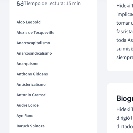
Tiempo de lectura: 15 min
Hideki 
implica
Aldo Leopold
tomar u
fascist
Alexis de Tocqueville
toda As
Anarcocapitalismo
su misi
Anarcosindicalismo
siempre
Anarquismo
Anthony Giddens
Anticlericalismo
Antonio Gramsci
Biogr
Audre Lorde
Hideki T
Ayn Rand
dirigió
dictador
Baruch Spinoza