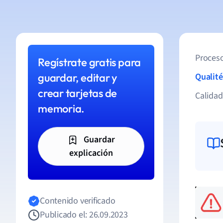
Proceso
Regístrate gratis para
guardar, editar y
Qualité
crear tarjetas de
Calida
memoria.
Guardar
explicación
Contenido verificado
Publicado el: 26.09.2023