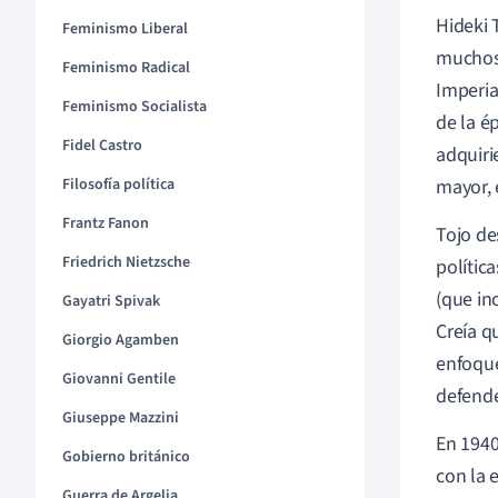
Hideki 
Feminismo Liberal
muchos 
Feminismo Radical
Imperia
Feminismo Socialista
de la ép
Fidel Castro
adquiri
Filosofía política
mayor, 
Frantz Fanon
Tojo de
Friedrich Nietzsche
polític
(que in
Gayatri Spivak
Creía q
Giorgio Agamben
enfoque
Giovanni Gentile
defende
Giuseppe Mazzini
En 194
Gobierno británico
con la 
Guerra de Argelia