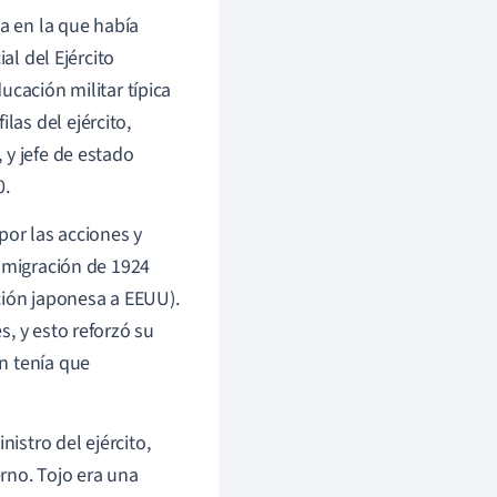
ia en la que había
al del Ejército
ucación militar típica
ilas del ejército,
 y jefe de estado
0.
por las acciones y
Inmigración de 1924
ción japonesa a EEUU).
, y esto reforzó su
n tenía que
stro del ejército,
erno. Tojo era una