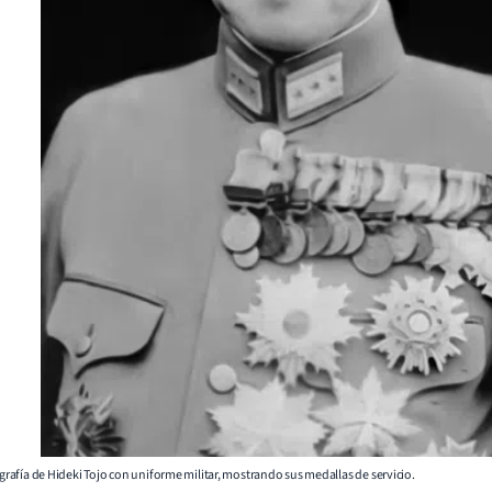
tografía de Hideki Tojo con uniforme militar, mostrando sus medallas de servicio.