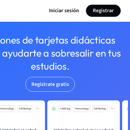
Iniciar sesión
Registrar
lones de tarjetas didácticas
 ayudarte a sobresalir en tus
estudios.
Regístrate gratis
Immunology
Cell Biology
Mo
+ Add tag
Immunology
Cell Biology
Mo