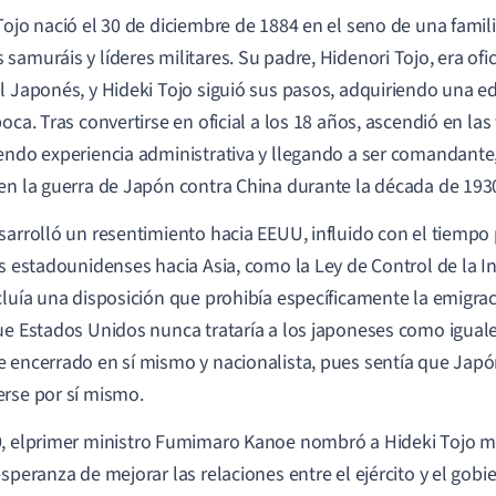
Tojo nació el 30 de diciembre de 1884 en el seno de una famil
samuráis y líderes militares. Su padre, Hidenori Tojo, era ofici
l Japonés, y Hideki Tojo siguió sus pasos, adquiriendo una ed
oca. Tras convertirse en oficial a los 18 años, ascendió en las f
endo experiencia administrativa y llegando a ser comandante,
en la guerra de Japón contra China durante la década de 193
sarrolló un resentimiento hacia EEUU, influido con el tiempo 
as estadounidenses hacia Asia, como la Ley de Control de la 
cluía una disposición que prohibía específicamente la emigra
ue Estados Unidos nunca trataría a los japoneses como iguales
 encerrado en sí mismo y nacionalista, pues sentía que Japó
rse por sí mismo.
0,
el
primer ministro
Fumimaro Kanoe nombró a Hideki Tojo mini
esperanza de mejorar las relaciones entre el ejército y el gobi