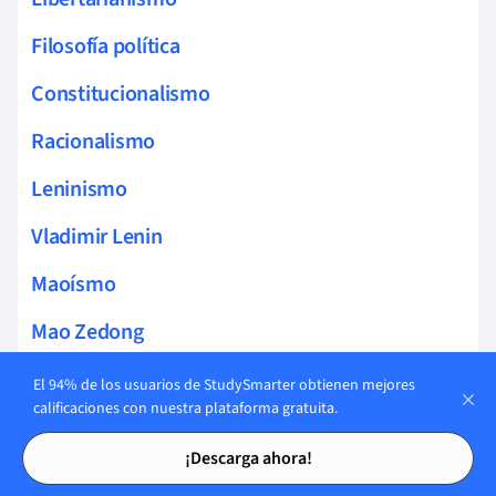
Filosofía política
Constitucionalismo
Racionalismo
Leninismo
Vladimir Lenin
Maoísmo
Mao Zedong
Estalinismo
El 94% de los usuarios de StudySmarter obtienen mejores
calificaciones con nuestra plataforma gratuita.
Joseph Stalin
Tarjetas de estudio
Tarjetas de estudio
¡Descarga ahora!
Igualdad