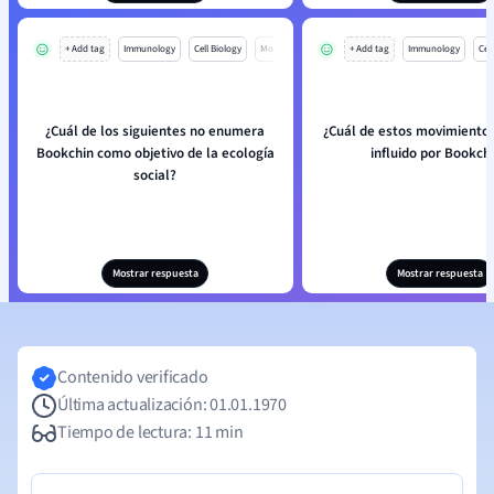
+ Add tag
Immunology
Cell Biology
Mo
+ Add tag
Immunology
Cell
¿Cuál de los siguientes no enumera
¿Cuál de estos movimiento
Bookchin como objetivo de la ecología
influido por Bookch
social?
Mostrar respuesta
Mostrar respuesta
Contenido verificado
Última actualización: 01.01.1970
Tiempo de lectura: 11 min