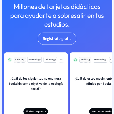
Millones de tarjetas didácticas
para ayudarte a sobresalir en tus
estudios.
Regístrate gratis
+ Add tag
Immunology
Cell Biology
Mo
+ Add tag
Immunology
Cell
¿Cuál de los siguientes no enumera
¿Cuál de estos movimiento
Bookchin como objetivo de la ecología
influido por Bookch
social?
Mostrar respuesta
Mostrar respuesta