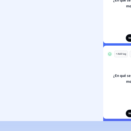
¿En qué se
mo
M
+ Add tag
¿En qué se
mo
M