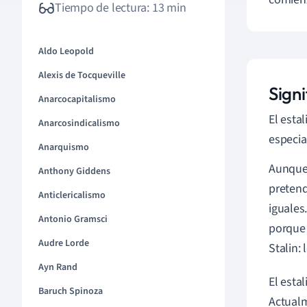
Tiempo de lectura: 13 min
Aldo Leopold
Alexis de Tocqueville
Sign
Anarcocapitalismo
El esta
Anarcosindicalismo
especi
Anarquismo
Aunque
Anthony Giddens
pretend
Anticlericalismo
iguales.
Antonio Gramsci
porque 
Audre Lorde
Stalin: 
Ayn Rand
El esta
Baruch Spinoza
Actualm