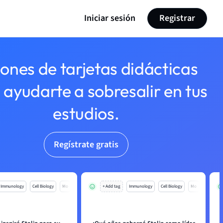
Iniciar sesión
Registrar
lones de tarjetas didácticas
 ayudarte a sobresalir en tus
estudios.
Regístrate gratis
Immunology
Cell Biology
Mo
+ Add tag
Immunology
Cell Biology
Mo