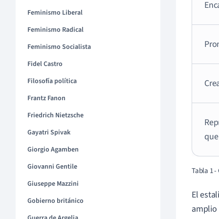
Enca
Feminismo Liberal
Feminismo Radical
Pro
Feminismo Socialista
Fidel Castro
Filosofía política
Cre
Frantz Fanon
Friedrich Nietzsche
Repr
Gayatri Spivak
que 
Giorgio Agamben
Giovanni Gentile
Tabla 1 -
Giuseppe Mazzini
El esta
Gobierno británico
amplio 
Guerra de Argelia