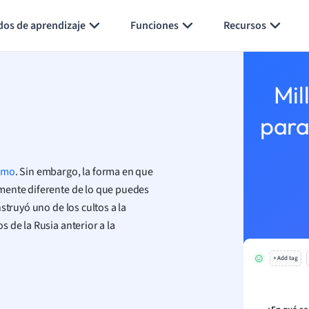
Generar tarjetas de aprendizaje
Resumir página
dos de aprendizaje
Funciones
Recursos
Mil
para
smo
. Sin embargo, la forma en que
mente diferente de lo que puedes
struyó uno de los cultos a la
 de la Rusia anterior a la
+ Add tag