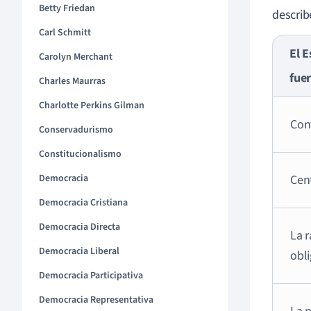
Betty Friedan
describ
Carl Schmitt
El E
Carolyn Merchant
fuer
Charles Maurras
Charlotte Perkins Gilman
Cont
Conservadurismo
Constitucionalismo
Democracia
Cen
Democracia Cristiana
Democracia Directa
La r
Democracia Liberal
obli
Democracia Participativa
Democracia Representativa