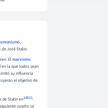
comunismo
,
s de José Stalin.
eren. El
marxismo
d en la que todos sean
limitó su influencia
uyeran el objetivo de
19531
e de Stalin en
.
 siguiente cuadro se