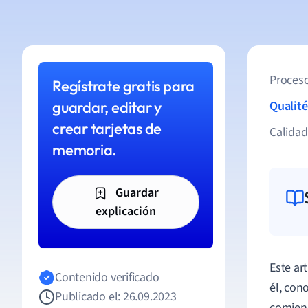
Proceso
Regístrate gratis para
guardar, editar y
Qualité
crear tarjetas de
Calida
memoria.
Guardar
explicación
Este art
Contenido verificado
él, con
Publicado el: 26.09.2023
comien