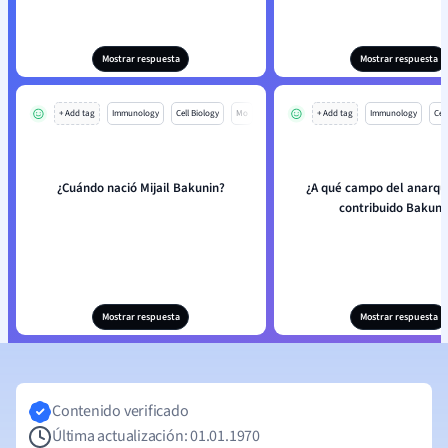
Mostrar respuesta
Mostrar respuesta
+ Add tag
Immunology
Cell Biology
Mo
+ Add tag
Immunology
Cell
¿Cuándo nació Mijail Bakunin?
¿A qué campo del anarqu
contribuido Bakuni
Mostrar respuesta
Mostrar respuesta
Contenido verificado
Última actualización: 01.01.1970