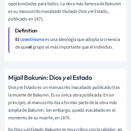
oportunidades para todos. La obra más famosa de Bakunin
es su manuscrito inacabado titulado
Dios y
el Estado,
publicado en 1871.
El
colectivismo
es
una ideología que adopta la creencia
de que
el
grupo es más importante que el individuo.
Mijail Bakunin: Dios
y
el Estado
Dios
y
el Estado es un manuscrito inacabado publicado tras
la muerte de Bakunin. Es su única obra publicada. En un
principio, el manuscrito iba a formar parte de la obra más
amplia de Bakunin. Sin embargo, quedó inacabado en el
momento de su muerte, en 1876.
En
Dios y el Estado
,
Bakunin es muy crítico con la religión, en