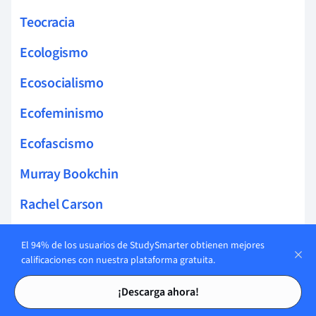
Teocracia
Ecologismo
Ecosocialismo
Ecofeminismo
Ecofascismo
Murray Bookchin
Rachel Carson
Aldo Leopold
El 94% de los usuarios de StudySmarter obtienen mejores
calificaciones con nuestra plataforma gratuita.
Libertarianismo
Tarjetas de estudio
Tarjetas de estudio
¡Descarga ahora!
Filosofía política