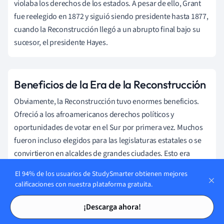
violaba los derechos de los estados. A pesar de ello, Grant
fue reelegido en 1872 y siguió siendo presidente hasta 1877,
cuando la Reconstrucción llegó a un abrupto final bajo su
sucesor, el presidente Hayes.
Beneficios de la Era de la Reconstrucción
Obviamente, la Reconstrucción tuvo enormes beneficios.
Ofreció a los afroamericanos derechos políticos y
oportunidades de votar en el Sur por primera vez. Muchos
fueron incluso elegidos para las legislaturas estatales o se
convirtieron en alcaldes de grandes ciudades. Esto era
impensable antes de la Reconstrucción.
El 94% de los usuarios de StudySmarter obtienen mejores
calificaciones con nuestra plataforma gratuita.
Tarjetas de estudio
Tarjetas de estudio
¡Descarga ahora!
¿Lo sabías?
El primer gobernador negro de Estados