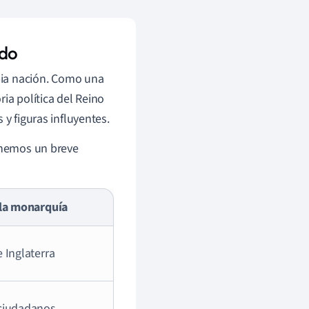
ido
opia nación. Como una
ia política del Reino
 y figuras influyentes.
minemos un breve
 la monarquía
 Inglaterra
 ciudadanos