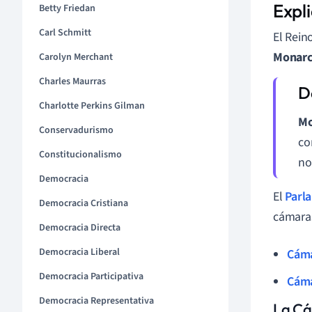
Expli
Betty Friedan
Carl Schmitt
El Rein
Monar
Carolyn Merchant
Charles Maurras
Charlotte Perkins Gilman
Mo
Conservadurismo
co
Constitucionalismo
no
Democracia
El
Parl
Democracia Cristiana
cámara
Democracia Directa
Democracia Liberal
Cáma
Democracia Participativa
Cáma
Democracia Representativa
La Cá