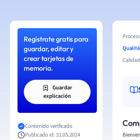
Proceso
Regístrate gratis para
guardar, editar y
Qualité
crear tarjetas de
Calida
memoria.
Guardar
explicación
Comp
Contenido verificado
Publicado el: 31.05.2024
Bienven