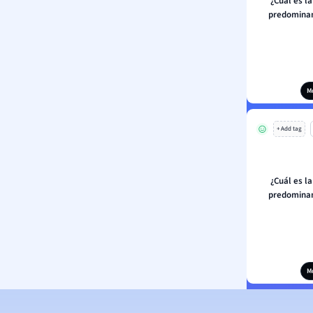
¿Cuál es l
predominan
M
+ Add tag
¿Cuál es l
predominan
M