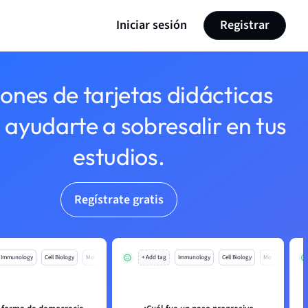
Iniciar sesión
Registrar
lones de tarjetas didácticas
 ayudarte a sobresalir en tus
estudios.
Regístrate gratis
Immunology
Cell Biology
Mo
+ Add tag
Immunology
Cell Biology
Mo