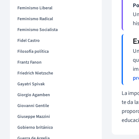
Po
Feminismo Liberal
Un
Feminismo Radical
hi
Feminismo Socialista
Fidel Castro
Un
Filosofía política
qu
Frantz Fanon
im
Friedrich Nietzsche
pr
Gayatri Spivak
La impo
Giorgio Agamben
te da l
Giovanni Gentile
proporc
Giuseppe Mazzini
educaci
Gobierno británico
Guerra de Argelia