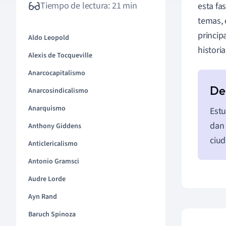
Tiempo de lectura: 21 min
esta fa
temas, 
princip
Aldo Leopold
histori
Alexis de Tocqueville
Anarcocapitalismo
Anarcosindicalismo
Anarquismo
Estu
dan 
Anthony Giddens
ciud
Anticlericalismo
Antonio Gramsci
Audre Lorde
Ayn Rand
Baruch Spinoza