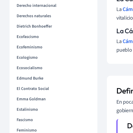
Derecho internacional
La
Cáma
Derechos naturales
vitalic
Dietrich Bonhoeffer
La Cá
Ecofascismo
La
Cáma
Ecofeminismo
pueblo 
Ecologismo
Ecosocialismo
Edmund Burke
El Contrato Social
Defin
Emma Goldman
En poca
Estalinismo
gobiern
Fascismo
Feminismo