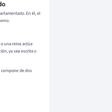
do
rlamentario. En él, el
ierno.
 o una reina actúa
ón, ya sea escrita o
se compone de dos