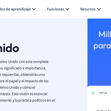
Generar tarjetas de aprendizaje
Resumir página
dos de aprendizaje
Funciones
Recursos
Mil
nido
para
 Reino Unido con esta completa
 su significado e importancia,
 de izquierdas, obtendrás una
e el papel y el impacto de los
l Reino Unido y cómo el
nanza. Esta visión es esencial
+ Add tag
ento y la práctica políticos en el