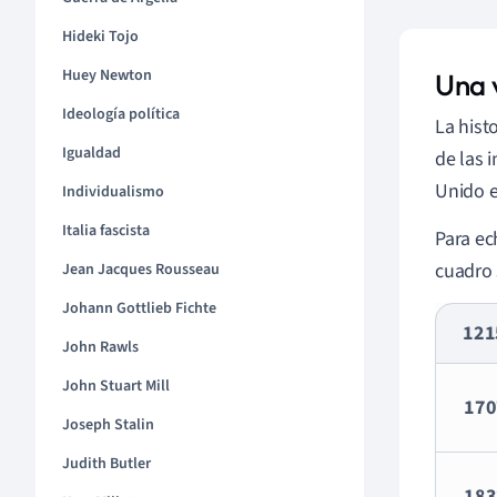
Hideki Tojo
Huey Newton
Una v
Ideología política
La hist
Igualdad
de las 
Unido e
Individualismo
Italia fascista
Para ec
cuadro 
Jean Jacques Rousseau
Johann Gottlieb Fichte
121
John Rawls
John Stuart Mill
170
Joseph Stalin
Judith Butler
183