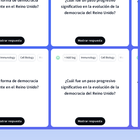
a forma de democracia
¿Cuál fue un paso progresivo
¿
te en el Reino Unido?
significativo en la evolución de la
democracia del Reino Unido?
ostrar respuesta
Mostrar respuesta
Immunology
Cell Biology
Mo
+ Add tag
Immunology
Cell Biology
Mo
a forma de democracia
¿Cuál fue un paso progresivo
¿
te en el Reino Unido?
significativo en la evolución de la
democracia del Reino Unido?
ostrar respuesta
Mostrar respuesta