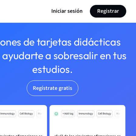
Iniciar sesión
Registrar
lones de tarjetas didácticas
 ayudarte a sobresalir en tus
estudios.
Regístrate gratis
Immunology
Cell Biology
Mo
+ Add tag
Immunology
Cell Biology
Mo