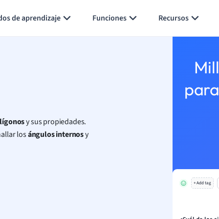
Generar tarjetas de aprendizaje
Resumir página
dos de aprendizaje
Funciones
Recursos
Mil
para
lígonos
y sus propiedades.
allar los
ángulos
internos
y
+ Add tag