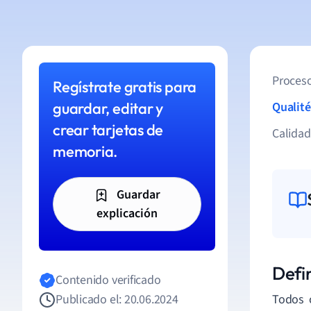
Proceso
Regístrate gratis para
guardar, editar y
Qualité
crear tarjetas de
Calida
memoria.
Guardar
explicación
Defi
Contenido verificado
Publicado el: 20.06.2024
Todos 