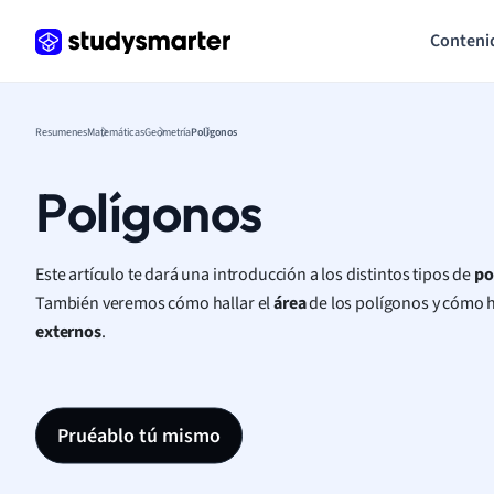
Conteni
Resumenes
Matemáticas
Geometría
Polígonos
Polígonos
Este artículo te dará una introducción a los distintos tipos de
po
También veremos cómo hallar el
área
de los polígonos y cómo h
externos
.
Pruéablo tú mismo