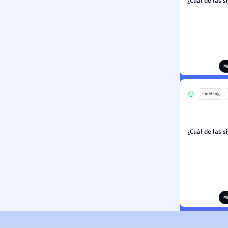
¿Cuál de las s
M
+ Add tag
¿Cuál de las s
M