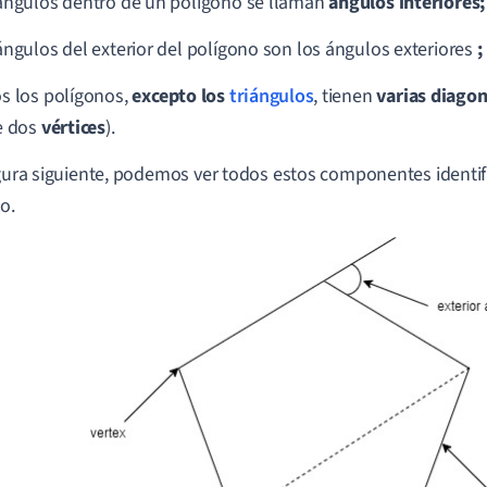
ángulos dentro de un polígono se llaman
ángulos interiores;
ángulos del exterior del polígono son los ángulos exteriores
;
s los polígonos,
excepto los
triángulos
, tienen
varias
diagon
e dos
vértices
).
igura siguiente, podemos ver todos estos componentes identi
o.