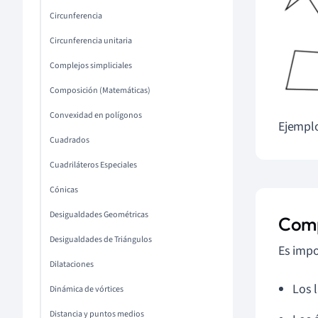
Circunferencia
Circunferencia unitaria
Complejos simpliciales
Composición (Matemáticas)
Convexidad en polígonos
Ejemplo
Cuadrados
Cuadriláteros Especiales
Cónicas
Desigualdades Geométricas
Comp
Desigualdades de Triángulos
Es impo
Dilataciones
Los 
Dinámica de vórtices
Distancia y puntos medios