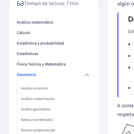
Tiempo de lectura: 7 min
algún c
Análisis matemático
U
Cálculo
Estadística y probabilidad
Estadísticas
Física Teórica y Matemática
Geometría
Análisis armónico
Análisis cuaterniónico
A conti
Análisis geométrico
respeta
Bases y coordenadas
Bisector perpendicular