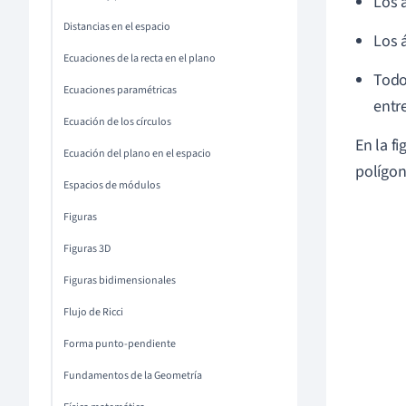
Los 
Distancias en el espacio
Los 
Ecuaciones de la recta en el plano
Todo
Ecuaciones paramétricas
entr
Ecuación de los círculos
En la f
Ecuación del plano en el espacio
polígon
Espacios de módulos
Figuras
Figuras 3D
Figuras bidimensionales
Flujo de Ricci
Forma punto-pendiente
Fundamentos de la Geometría