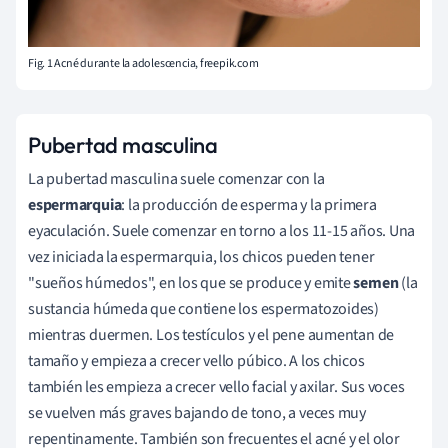
Fig. 1 Acné durante la adolescencia, freepik.com
Pubertad masculina
La pubertad masculina suele comenzar con la
espermarquia
:
la producción de esperma y la primera
eyaculación. Suele comenzar en torno a los 11-15 años. Una
vez iniciada la espermarquia, los chicos pueden tener
"sueños húmedos", en los que se produce y emite
semen
(la
sustancia húmeda que contiene los espermatozoides)
mientras duermen. Los testículos y el pene aumentan de
tamaño y empieza a crecer vello púbico. A los chicos
también les empieza a crecer vello facial y axilar. Sus voces
se vuelven más graves bajando de tono, a veces muy
repentinamente. También son frecuentes el acné y el olor