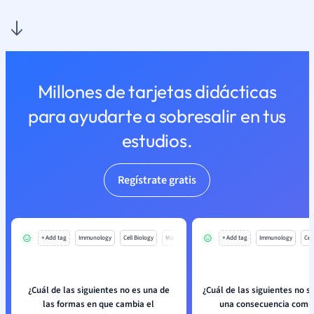
Millones de tarjetas didácticas
para ayudarte a sobresalir en tus
estudios.
Regístrate gratis
+ Add tag
Immunology
Cell Biology
Mo
+ Add tag
Immunology
Cell
¿Cuál de las siguientes no es una de
¿Cuál de las siguientes no s
las formas en que cambia el
una consecuencia común