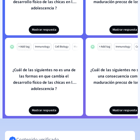
desarrollo físico de las chicas en la
maduración precoz de los
adolescencia ?
Mostrar respuesta
Mostrar respuesta
+ Add tag
Immunology
Cell Biology
Mo
+ Add tag
Immunology
Cell
¿Cuál de las siguientes no es una de
¿Cuál de las siguientes no s
las formas en que cambia el
una consecuencia común
desarrollo físico de las chicas en la
maduración precoz de los
adolescencia ?
Mostrar respuesta
Mostrar respuesta
Contenido verificado