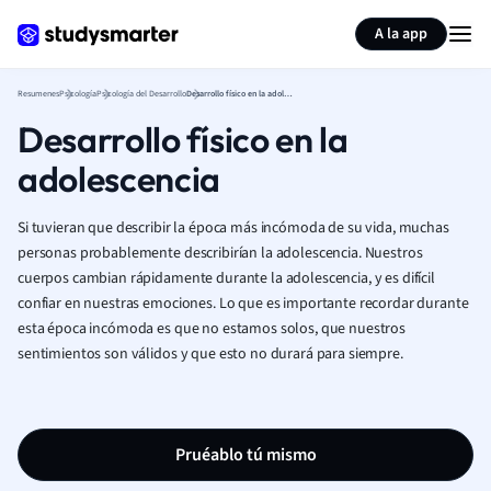
Generar tarjetas de aprendizaje
Resumir página
A la app
Resumenes
Psicología
Psicología del Desarrollo
Desarrollo físico en la adolescencia
Desarrollo físico en la
adolescencia
Si tuvieran que describir la época más incómoda de su vida, muchas
personas probablemente describirían la adolescencia. Nuestros
cuerpos cambian rápidamente durante la adolescencia, y es difícil
confiar en nuestras emociones. Lo que es importante recordar durante
esta época incómoda es que no estamos solos, que nuestros
sentimientos son válidos y que esto no durará para siempre.
Pruéablo tú mismo