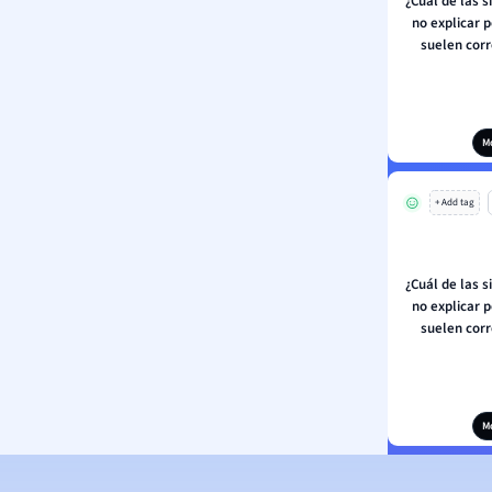
¿Cuál de las 
no explicar 
suelen corr
M
+ Add tag
¿Cuál de las 
no explicar 
suelen corr
M