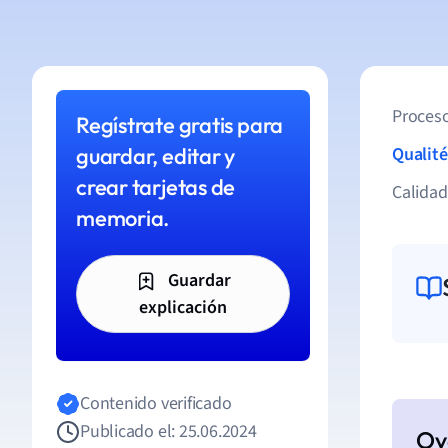
Proceso
Regístrate gratis para
guardar, editar y
Qualité
crear tarjetas de
Calida
memoria.
Guardar
explicación
Contenido verificado
Publicado el: 25.06.2024