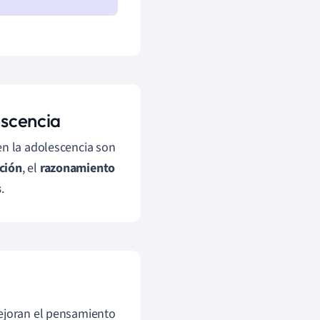
escencia
en la adolescencia son
ción
, el
razonamiento
s
.
mejoran el pensamiento