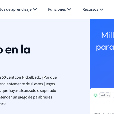
Generar tarjetas de aprendizaje
Resumir página
dos de aprendizaje
Funciones
Recursos
Mil
 en la
para
e 50 Cent con Nickelback.
¿Por qué
pendientemente de si estos juegos
e es que hayas alcanzado o superado
+ Add tag
ntender un juego de palabras es
ncia.