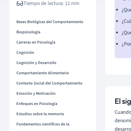
Tiempo de lectura: 11 min
¿Qué
¿Cuá
Bases Biológicas del Comportamiento
¿Qué
Biopsicología
Carreras en Psicología
¿Po
Cognición
Cognición y Desarrollo
Comportamiento Alimentario
Contexto Social del Comportamiento
Emoción y Motivación
El si
Enfoques en Psicología
Cuando 
Estudios sobre la memoria
denom
Fundamentos científicos de la
desarro