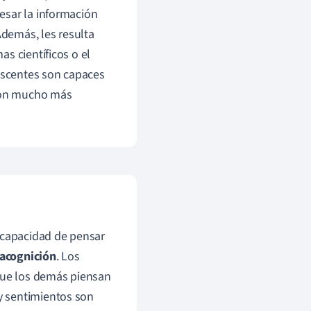
esar la información
demás, les resulta
s científicos o el
lescentes son capaces
 son mucho más
a capacidad de pensar
acognición
. Los
ue los demás piensan
y sentimientos son