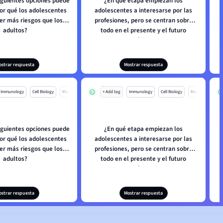
siguientes opciones puede
¿En qué etapa empiezan los
por qué los adolescentes
adolescentes a interesarse por las
er más riesgos que los
profesiones, pero se centran sobre
adultos?
todo en el presente y el futuro
próximo?
ostrar respuesta
Mostrar respuesta
Immunology
Cell Biology
Mo
+ Add tag
Immunology
Cell Biology
Mo
siguientes opciones puede
¿En qué etapa empiezan los
por qué los adolescentes
adolescentes a interesarse por las
er más riesgos que los
profesiones, pero se centran sobre
adultos?
todo en el presente y el futuro
próximo?
ostrar respuesta
Mostrar respuesta