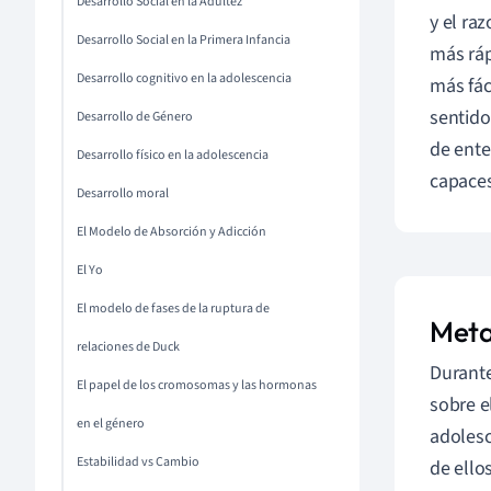
Desarrollo Social en la Adultez
y el ra
Desarrollo Social en la Primera Infancia
más ráp
Desarrollo cognitivo en la adolescencia
más fác
sentido
Desarrollo de Género
de ente
Desarrollo físico en la adolescencia
capaces
Desarrollo moral
El Modelo de Absorción y Adicción
El Yo
El modelo de fases de la ruptura de
Meta
relaciones de Duck
Durante
El papel de los cromosomas y las hormonas
sobre e
en el género
adolesc
Estabilidad vs Cambio
de ello