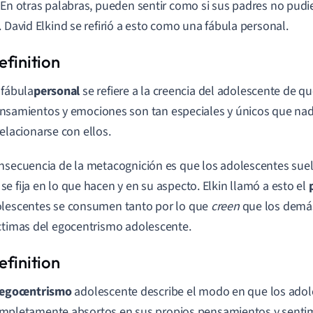
 En otras palabras, pueden sentir como si sus padres no pud
. David Elkind se refirió a esto como una fábula personal.
 fábula
personal
se refiere a la creencia del adolescente de q
nsamientos y emociones son tan especiales y únicos que nad
relacionarse con ellos.
nsecuencia de la metacognición es que los adolescentes sue
e fija en lo que hacen y en su aspecto. Elkin llamó a esto el
lescentes se consumen tanto por lo que
creen
que los demás
ctimas del egocentrismo adolescente.
 egocentrismo
adolescente describe el modo en que los ado
mpletamente absortos en sus propios pensamientos y sentim