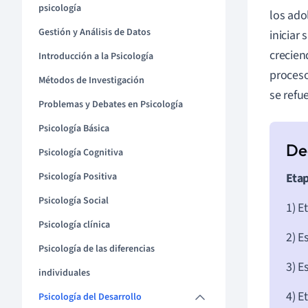
psicología
los ado
Gestión y Análisis de Datos
iniciar
crecien
Introducción a la Psicología
proces
Métodos de Investigación
se refu
Problemas y Debates en Psicología
Psicología Básica
Psicología Cognitiva
Psicología Positiva
Etap
Psicología Social
1) E
Psicología clínica
2) E
Psicología de las diferencias
3) E
individuales
4) E
Psicología del Desarrollo