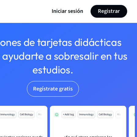
Iniciar sesión
Registrar
lones de tarjetas didácticas
 ayudarte a sobresalir en tus
estudios.
Regístrate gratis
Immunology
Cell Biology
Mo
+ Add tag
Immunology
Cell Biology
Mo