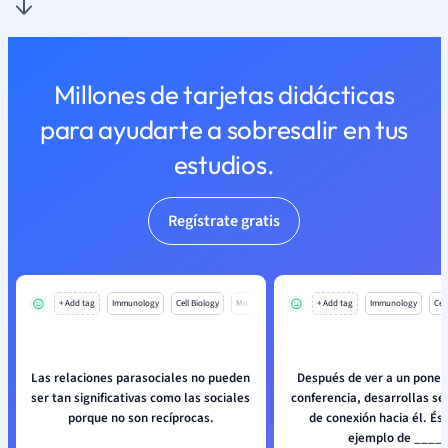
Millones de tarjetas didácticas
para ayudarte a sobresalir en tus
estudios.
Regístrate gratis
+ Add tag
Immunology
Cell Biology
Mo
+ Add tag
Immunology
Cell
Las relaciones parasociales no pueden
Después de ver a un ponen
ser tan significativas como las sociales
conferencia, desarrollas se
porque no son recíprocas.
de conexión hacia él. És
ejemplo de ____