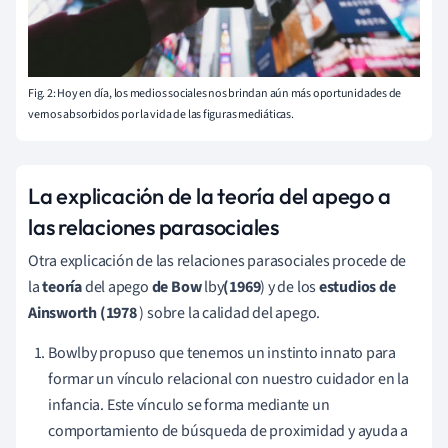
Fig. 2: Hoy en día, los medios sociales nos brindan aún más oportunidades de
vernos absorbidos por la vida de las figuras mediáticas.
La explicación de la teoría del apego a
las relaciones parasociales
Otra explicación de las relaciones parasociales procede de
la
teoría
del apego
de Bow
lby
(1969
) y de los
estudios de
Ainsworth (1978
) sobre la calidad del apego.
Bowlby propuso que tenemos un instinto innato para
formar un vínculo relacional con nuestro cuidador en la
infancia. Este vínculo se forma mediante un
comportamiento de búsqueda de proximidad y ayuda a