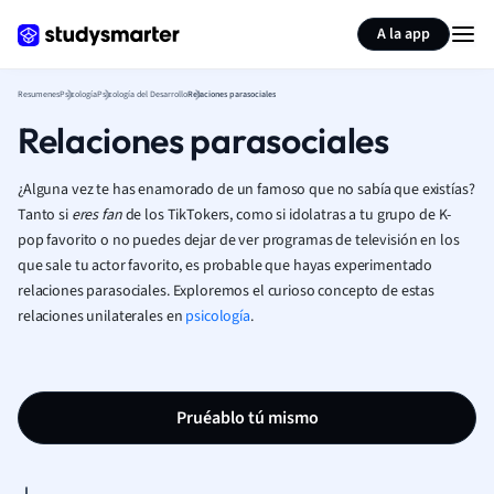
Generar tarjetas de aprendizaje
Resumir página
A la app
Resumenes
Psicología
Psicología del Desarrollo
Relaciones parasociales
Relaciones parasociales
¿Alguna vez te has enamorado de un famoso que no sabía que existías?
Tanto si
eres fan
de los TikTokers, como si idolatras a tu grupo de K-
pop favorito o no puedes dejar de ver programas de televisión en los
que sale tu actor favorito, es probable que hayas experimentado
relaciones parasociales. Exploremos el curioso concepto de estas
relaciones unilaterales en
psicología
.
Pruéablo tú mismo