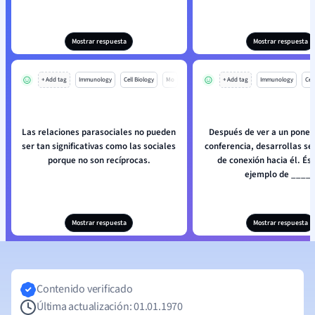
Mostrar respuesta
Mostrar respuesta
+ Add tag
Immunology
Cell Biology
Mo
+ Add tag
Immunology
Cell
Las relaciones parasociales no pueden
Después de ver a un ponen
ser tan significativas como las sociales
conferencia, desarrollas se
porque no son recíprocas.
de conexión hacia él. És
ejemplo de ____
Mostrar respuesta
Mostrar respuesta
Contenido verificado
Última actualización: 01.01.1970