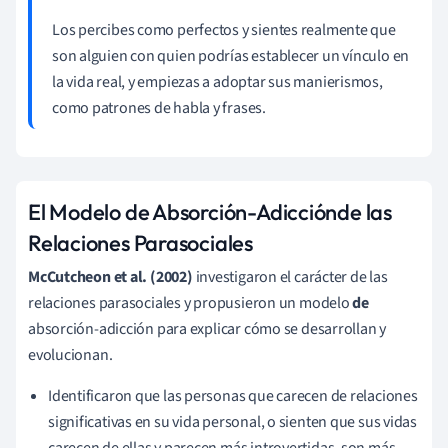
Los percibes como perfectos y sientes realmente que
son alguien con quien podrías establecer un vínculo en
la vida real, y empiezas a adoptar sus manierismos,
como patrones de habla y frases.
El
Modelo
de
Absorción-Adicción
de
las
Relaciones Parasociales
McCutcheon et al.
(
2002
)
investigaron el carácter de las
relaciones parasociales y propusieron un modelo
de
absorción-adicción para explicar cómo se desarrollan y
evolucionan
.
Identificaron que las personas que carecen de relaciones
significativas en su vida personal, o sienten que sus vidas
carecen de ellas y parecen más introvertidas, son más