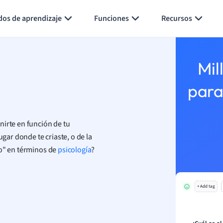
Generar tarjetas de aprendizaje
Resumir página
dos de aprendizaje
Funciones
Recursos
Mil
para
nirte en función de tu
ugar donde te criaste, o de la
yo" en términos de
psicología
?
+ Add tag