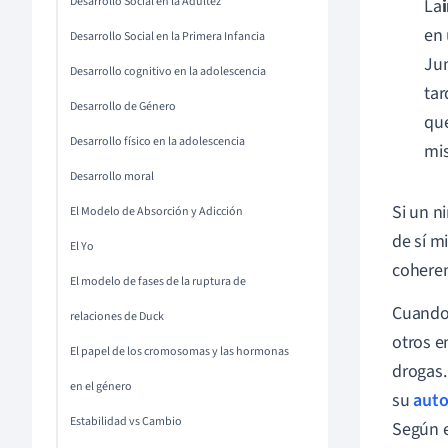
Desarrollo Social en la Adultez
La
en 
Desarrollo Social en la Primera Infancia
Jun
Desarrollo cognitivo en la adolescencia
tar
Desarrollo de Género
que
Desarrollo físico en la adolescencia
mis
Desarrollo moral
Si un n
El Modelo de Absorción y Adicción
de sí m
El Yo
coheren
El modelo de fases de la ruptura de
Cuando 
relaciones de Duck
otros e
El papel de los cromosomas y las hormonas
drogas.
en el género
su
aut
Estabilidad vs Cambio
Según e