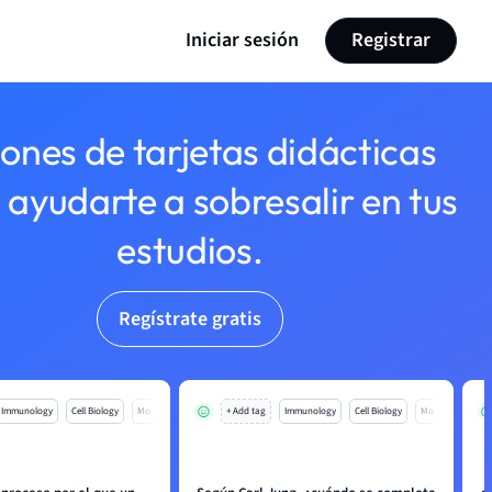
Iniciar sesión
Registrar
lones de tarjetas didácticas
 ayudarte a sobresalir en tus
estudios.
Regístrate gratis
Immunology
Cell Biology
Mo
+ Add tag
Immunology
Cell Biology
Mo