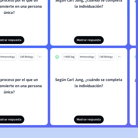
 proceso por el que un
Según Carl Jung, ¿cuándo se completa
¿
convierte en una persona
la individuación?
única?
ostrar respuesta
Mostrar respuesta
Immunology
Cell Biology
Mo
+ Add tag
Immunology
Cell Biology
Mo
 proceso por el que un
Según Carl Jung, ¿cuándo se completa
¿
convierte en una persona
la individuación?
única?
ostrar respuesta
Mostrar respuesta