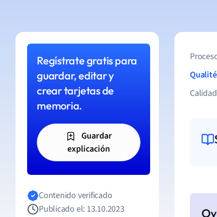
Proceso
Regístrate gratis para
guardar, editar y
Qualité
crear tarjetas de
Calida
memoria.
Guardar
explicación
Contenido verificado
Publicado el: 13.10.2023