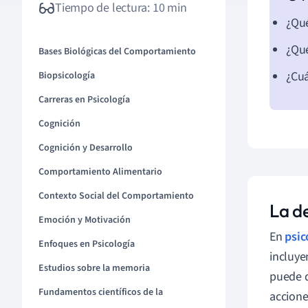
Tiempo de lectura: 10 min
¿Qué
¿Qué
Bases Biológicas del Comportamiento
¿Cuá
Biopsicología
Carreras en Psicología
Cognición
Cognición y Desarrollo
Comportamiento Alimentario
Contexto Social del Comportamiento
La de
Emoción y Motivación
En
psic
Enfoques en Psicología
incluye
Estudios sobre la memoria
puede d
Fundamentos científicos de la
acciones