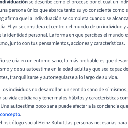
individuación
se describe como el proceso por el cual un indi
una persona única que abarca tanto su yo consciente como s
g afirma que la individuación se completa cuando se alcanz
día. El yo se considera el centro del mundo de un individuo y
 la identidad personal. La forma en que percibes el mundo es 
mo, junto con tus pensamientos, acciones y características.
iño se cría en un entorno sano, lo más probable es que desar
ismo y de su autoestima en la edad adulta y que sea capaz 
tes, tranquilizarse y autorregularse a lo largo de su vida.
los individuos no desarrollan un sentido sano de sí mismo
n su vida cotidiana y tener malos hábitos y características 
 Una autoestima poco sana puede afectar a la conciencia que
oconcepto
.
l psicólogo social Heinz Kohut, las personas necesarias para